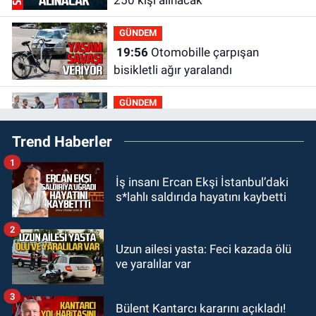
250 kişi alınacak
GÜNDEM
19:56
Otomobille çarpışan
bisikletli ağır yaralandı
GÜNDEM
19:46
Cumhurbaşkanı Erdoğan’ın
Trend Haberler
fotoğrafını söküp indirdi
1
GÜNDEM
İş insanı Ercan Ekşi İstanbul’daki
18:48
Yeni başkan belli oldu:
s*lahlı saldırıda hayatını kaybetti
Kongrede dostluk mesajları
2
GÜNDEM
Uzun ailesi yasta: Feci kazada ölü
18:36
AK Parti teşkilatları
ve yaralılar var
toplanarak istişarede bulundu
3
Bülent Kantarcı kararını açıkladı!
GÜNDEM