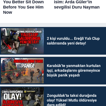
2 kişi vuruldu... Ereğli Yalı Clup
saldırısında yeni detay!
Karabük'te yanmaktan kurtulan
işçi, arkadaşlarını göremeyince
büyük panik yaşadı
Zonguldak'ta taksi durağında
olay! Yüksel Mutlu öldüresiye
darp edildi!