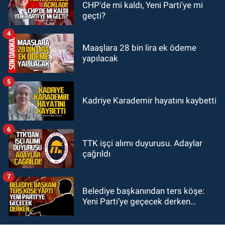
CHP'de mi kaldı, Yeni Parti'ye mi
18:18
Gurbetçi Elmaslar
geçti?
Zonguldakspor’a destek oldu
4
Maaşlara 28 bin lira ek ödeme
yapılacak
5
Kadriye Karademir hayatını kaybetti
6
TTK işçi alımı duyurusu. Adaylar
çağrıldı
7
Belediye başkanından ters köşe:
Yeni Parti’ye geçecek derken…