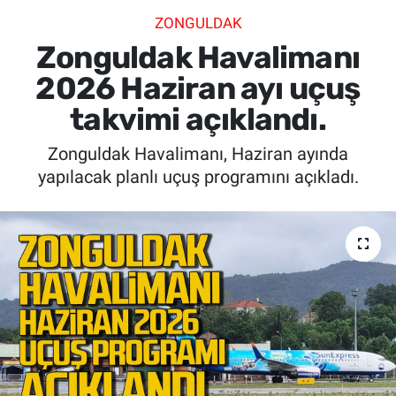
ZONGULDAK
SİYASET
Zonguldak Havalimanı
SPOR
2026 Haziran ayı uçuş
takvimi açıklandı.
SAĞLIK
Zonguldak Havalimanı, Haziran ayında
yapılacak planlı uçuş programını açıkladı.