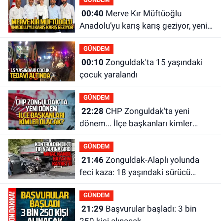
00:40
Merve Kır Müftüoğlu
Anadolu’yu karış karış geziyor, yeni
yapılanmaları şekillendiriyor
GÜNDEM
00:10
Zonguldak'ta 15 yaşındaki
çocuk yaralandı
GÜNDEM
22:28
CHP Zonguldak’ta yeni
dönem... İlçe başkanları kimler
olacak?
GÜNDEM
21:46
Zonguldak-Alaplı yolunda
feci kaza: 18 yaşındaki sürücü
hayatını kaybetti
GÜNDEM
21:29
Başvurular başladı: 3 bin