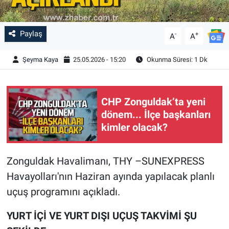
Paylaş
-
+
A
A
Şeyma Kaya
25.05.2026 - 15:20
Okunma Süresi: 1 Dk
CHP Zonguldak’ta yeni
dönem... İlçe başkanları
kimler olacak?
Zonguldak Havalimanı, THY –SUNEXPRESS
Havayolları'nın Haziran ayında yapılacak planlı
uçuş programını açıkladı.
YURT İÇİ VE YURT DIŞI UÇUŞ TAKVİMİ ŞU