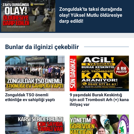
Zonguldak'ta taksi durağında
olay! Yüksel Mutlu öldüresiye
darp edildi!
Bunlar da ilginizi çekebilir
Zonguldak TSO önemli
9 yaşındaki Burak Keskintığ
etkinliğe ev sahipliği yaptı
için acil Trombosit Arh (+) kana
ihtiyaç var