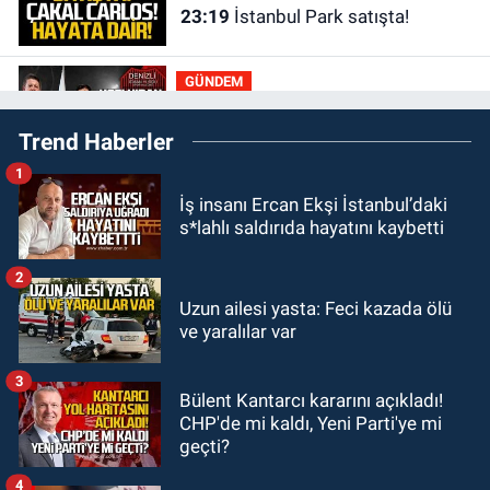
23:19
İstanbul Park satışta!
GÜNDEM
23:05
Kozlu Belediyespor'dan
Trend Haberler
3.Lig'e transfer oldu
1
GÜNDEM
İş insanı Ercan Ekşi İstanbul’daki
22:33
Zonguldak TSO önemli
s*lahlı saldırıda hayatını kaybetti
etkinliğe ev sahipliği yaptı
2
GÜNDEM
Uzun ailesi yasta: Feci kazada ölü
22:11
9 yaşındaki Burak Keskintığ
ve yaralılar var
için acil Trombosit Arh (+) kana
ihtiyaç var
3
Bülent Kantarcı kararını açıkladı!
GÜNDEM
CHP'de mi kaldı, Yeni Parti'ye mi
21:50
Yoldan çıktı karşı şeride
geçti?
fırladı: Çok sayıda yaralı var
4