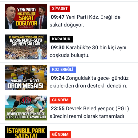
SİYASET
09:47
Yeni Parti Kdz. Ereğli'de
sakat doğuyor.
KARABÜK
09:30
Karabük'te 30 bin kişi aynı
coşkuda buluştu.
KDZ EREĞLİ
09:24
Zonguldak'ta gece- gündüz
ekiplerden dron destekli denetim.
GÜNDEM
23:55
Devrek Belediyespor, (PGL)
sürecini resmi olarak tamamladı
GÜNDEM