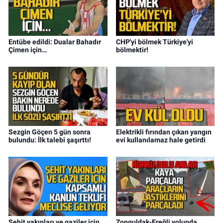
Entübe edildi: Dualar Bahadır
CHP'yi bölmek Türkiye'yi
Çimen için…
bölmektir!
Sezgin Göçen 5 gün sonra
Elektrikli fırından çıkan yangın
bulundu: İlk talebi şaşırttı!
evi kullanılamaz hale getirdi
Şehit yakınları ve gaziler için
Zonguldak-Ereğli yolunda