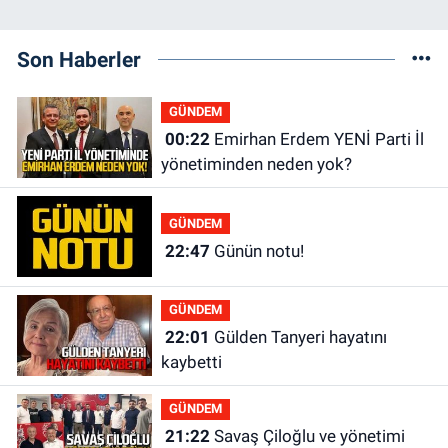
Son Haberler
GÜNDEM
00:22
Emirhan Erdem YENİ Parti İl
yönetiminden neden yok?
GÜNDEM
22:47
Günün notu!
GÜNDEM
22:01
Gülden Tanyeri hayatını
kaybetti
GÜNDEM
21:22
Savaş Çiloğlu ve yönetimi