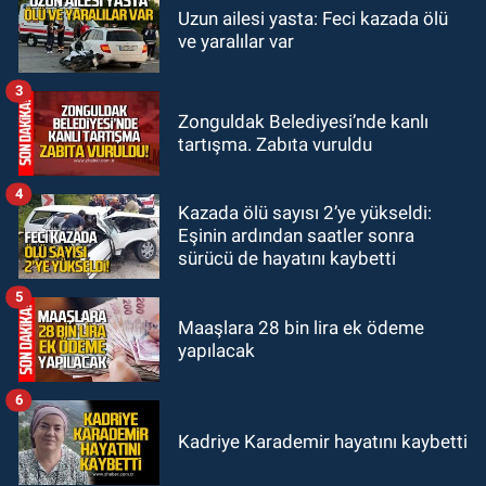
GÜNDEM
Uzun ailesi yasta: Feci kazada ölü
18:52
Zonguldak'ta pitbul köpek
ve yaralılar var
anne ve çocuğuna saldırdı: Tedavi
altındalar
3
GÜNDEM
Zonguldak Belediyesi’nde kanlı
18:44
Zonguldak'ta araç yayaya
tartışma. Zabıta vuruldu
çarptı: Ağır yaralanan yaya tedavi
altına alındı
4
Kazada ölü sayısı 2’ye yükseldi:
Eşinin ardından saatler sonra
sürücü de hayatını kaybetti
5
Maaşlara 28 bin lira ek ödeme
yapılacak
6
Kadriye Karademir hayatını kaybetti