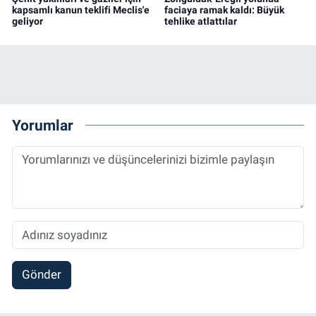
kapsamlı kanun teklifi Meclis'e
faciaya ramak kaldı: Büyük
geliyor
tehlike atlattılar
Yorumlar
Gönder