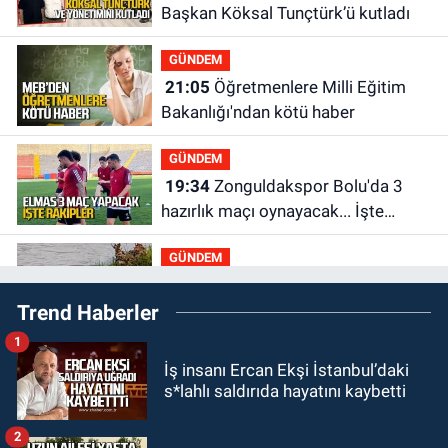
Başkan Köksal Tunçtürk’ü kutladı
GÜNDEM
21:05
Öğretmenlere Milli Eğitim
Bakanlığı'ndan kötü haber
GÜNDEM
19:34
Zonguldakspor Bolu'da 3
hazırlık maçı oynayacak... İşte
rakipler...
GÜNDEM
19:27
Çaycuma ırmağında görüldü:
Trend Haberler
Görenler şaşkınlık yaşadı
1
GÜNDEM
İş insanı Ercan Ekşi İstanbul’daki
19:12
TMO kabuklu fındık alım
s*lahlı saldırıda hayatını kaybetti
fiyatlarını açıkladı
2