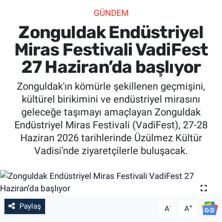
GÜNDEM
SİYASET
Zonguldak Endüstriyel
SPOR
Miras Festivali VadiFest
27 Haziran’da başlıyor
SAĞLIK
Zonguldak'ın kömürle şekillenen geçmişini,
kültürel birikimini ve endüstriyel mirasını
geleceğe taşımayı amaçlayan Zonguldak
Endüstriyel Miras Festivali (VadiFest), 27-28
Haziran 2026 tarihlerinde Üzülmez Kültür
Vadisi'nde ziyaretçilerle buluşacak.
Paylaş
-
+
A
A