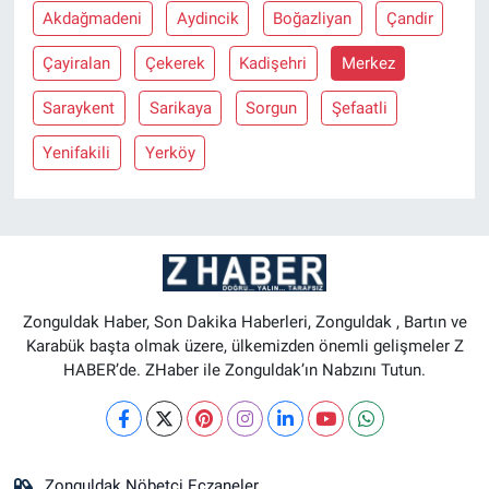
Akdağmadeni
Aydincik
Boğazliyan
Çandir
Çayiralan
Çekerek
Kadişehri
Merkez
Saraykent
Sarikaya
Sorgun
Şefaatli
Yenifakili
Yerköy
Zonguldak Haber, Son Dakika Haberleri, Zonguldak , Bartın ve
Karabük başta olmak üzere, ülkemizden önemli gelişmeler Z
HABER’de. ZHaber ile Zonguldak’ın Nabzını Tutun.
Zonguldak Nöbetçi Eczaneler