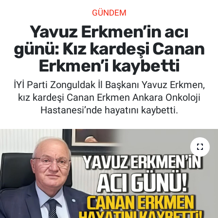
GÜNDEM
SİYASET
Yavuz Erkmen’in acı
SPOR
günü: Kız kardeşi Canan
Erkmen’i kaybetti
SAĞLIK
İYİ Parti Zonguldak İl Başkanı Yavuz Erkmen,
kız kardeşi Canan Erkmen Ankara Onkoloji
Hastanesi’nde hayatını kaybetti.