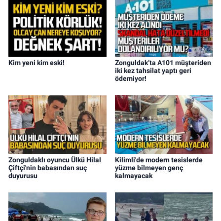
Kim yeni kim eski!
Zonguldak’ta A101 müşteriden
iki kez tahsilat yaptı geri
ödemiyor!
Zonguldaklı oyuncu Ülkü Hilal
Kilimli'de modern tesislerde
Çiftçi'nin babasından suç
yüzme bilmeyen genç
duyurusu
kalmayacak