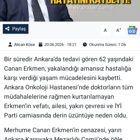
Paylaş
-
+
A
A
Alican Köse
20.06.2026 - 18:21
Okunma Süresi: 1 Dk
Bir süredir Ankara’da tedavi gören 62 yaşındaki
Canan Erkmen, yakalandığı amansız hastalığa
karşı verdiği yaşam mücadelesini kaybetti.
Ankara Onkoloji Hastanesi’nde doktorların tüm
müdahalelerine rağmen kurtarılamayan
Erkmen’in vefatı, ailesi, yakın çevresi ve İYİ
Parti camiasında derin üzüntüye neden oldu.
Merhume Canan Erkmen’in cenazesi, yarın
Ankara Karşıyaka Mezarlığı Camii’nde öğle