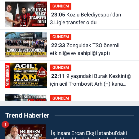
GÜNDEM
23:05
Kozlu Belediyespor'dan
3.Lig'e transfer oldu
GÜNDEM
22:33
Zonguldak TSO önemli
etkinliğe ev sahipliği yaptı
GÜNDEM
22:11
9 yaşındaki Burak Keskintığ
için acil Trombosit Arh (+) kana
ihtiyaç var
GÜNDEM
21:50
Yoldan çıktı karşı şeride
Trend Haberler
fırladı: Çok sayıda yaralı var
1
GÜNDEM
İş insanı Ercan Ekşi İstanbul’daki
21:38
Ercüment Ünal'dan acık