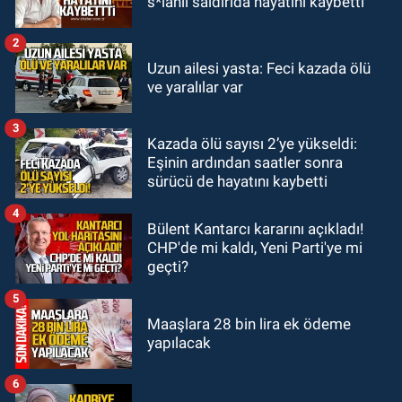
s*lahlı saldırıda hayatını kaybetti
haber geldi: Ameliyata dayanamadı
2
GÜNDEM
Uzun ailesi yasta: Feci kazada ölü
21:12
Yönetim kulübü önce borç
ve yaralılar var
batağına soktu şimdi de görevden
kaçtığını resmen açıkladı
3
Kazada ölü sayısı 2’ye yükseldi:
GÜNDEM
Eşinin ardından saatler sonra
20:56
Otomobilin çarptığı yaşlı
sürücü de hayatını kaybetti
adam hayatını kaybetti
4
Bülent Kantarcı kararını açıkladı!
CHP'de mi kaldı, Yeni Parti'ye mi
geçti?
5
Maaşlara 28 bin lira ek ödeme
yapılacak
6