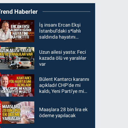
19:27
Çaycuma
Trend Haberler
ırmağında görüldü:
Görenler şaşkınlık
GÜNDEM
İş insanı Ercan Ekşi
yaşadı
İstanbul’daki s*lahlı
19:12
TMO kabuklu
saldırıda hayatını
fındık alım fiyatlarını
kaybetti
açıkladı
Uzun ailesi yasta: Feci
GÜNDEM
kazada ölü ve yaralılar
18:52
Zonguldak'ta
var
pitbul köpek anne ve
çocuğuna saldırdı:
Bülent Kantarcı kararını
GÜNDEM
Tedavi altındalar
açıkladı! CHP'de mi
18:44
Zonguldak'ta
kaldı, Yeni Parti'ye mi
araç yayaya çarptı: Ağır
geçti?
yaralanan yaya tedavi
altına alındı
Maaşlara 28 bin lira ek
ödeme yapılacak