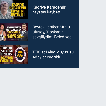
Kadriye Karademir
hayatını kaybetti
Devrekli spiker Mutlu
Ulusoy, "Başkanla
sevgiliydim, Belediyede
işe girdim"
TTK işçi alımı duyurusu.
Adaylar çağrıldı