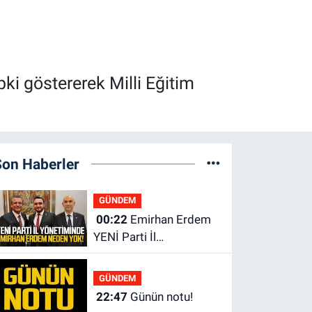
pki göstererek Milli Eğitim
Son Haberler
GÜNDEM
00:22
Emirhan Erdem
YENİ Parti İl
yönetiminden neden
yok?
GÜNDEM
22:47
Günün notu!