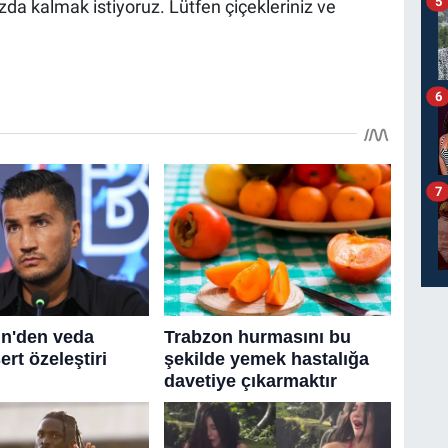
5
uzda kalmak istiyoruz. Lütfen çiçekleriniz ve
6
7