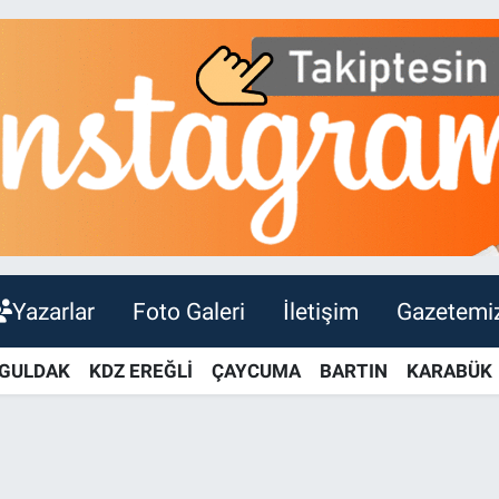
Yazarlar
Foto Galeri
İletişim
Gazetemi
GULDAK
KDZ EREĞLİ
ÇAYCUMA
BARTIN
KARABÜK