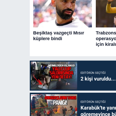
EDITÖRÜN SEÇTIĞI
2 kişi vuruldu..
EDITÖRÜN SEÇTIĞI
Karabük'te yanm
göremeyince bü