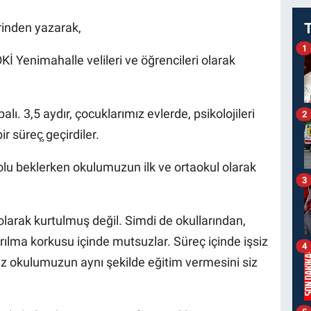
rinden yazarak,
1
enimahalle velileri ve öğrencileri olarak
. 3,5 aydır, çocuklarımız evlerde, psikolojileri
2
ir süreç̧ geçirdiler.
dolu beklerken okulumuzun ilk ve ortaokul olarak
3
olarak kurtulmuş değil. Simdi de okullarından,
lma korkusu içinde mutsuzlar. Süreç içinde işsiz
4
 Biz okulumuzun aynı şekilde eğitim vermesini siz