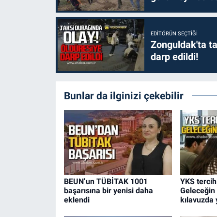
EDITÖRÜN SEÇTIĞI
Zonguldak'ta ta
darp edildi!
Bunlar da ilginizi çekebilir
BEUN’un TÜBİTAK 1001
YKS tercihl
başarısına bir yenisi daha
Geleceğin 
eklendi
kılavuzda y