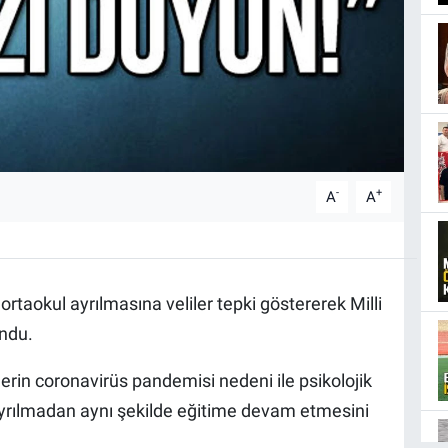
-
+
A
A
rtaokul ayrılmasına veliler tepki göstererek Milli
undu.
lerin coronavirüs pandemisi nedeni ile psikolojik
n ayrılmadan aynı şekilde eğitime devam etmesini