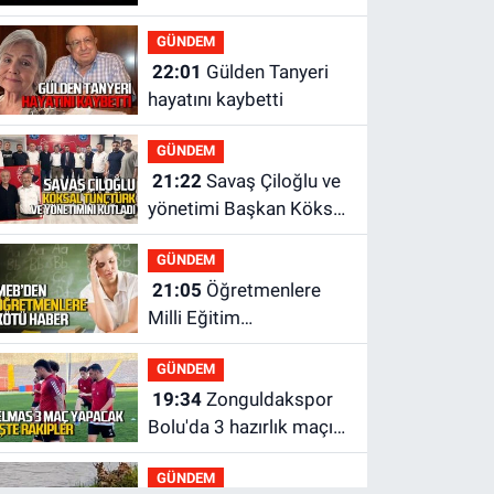
GÜNDEM
22:01
Gülden Tanyeri
hayatını kaybetti
GÜNDEM
21:22
Savaş Çiloğlu ve
yönetimi Başkan Köksal
Tunçtürk’ü kutladı
GÜNDEM
21:05
Öğretmenlere
Milli Eğitim
Bakanlığı'ndan kötü
GÜNDEM
haber
19:34
Zonguldakspor
Bolu'da 3 hazırlık maçı
oynayacak... İşte
GÜNDEM
rakipler...