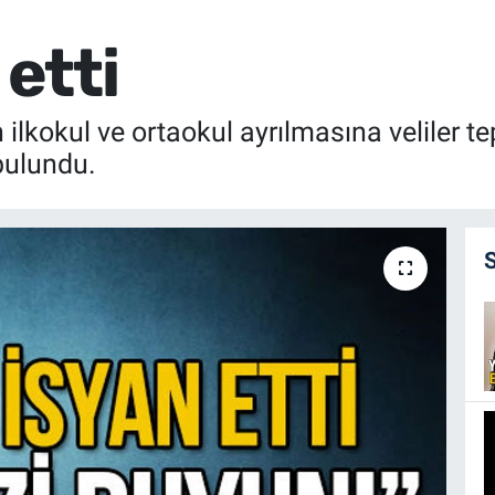
 etti
lkokul ve ortaokul ayrılmasına veliler te
bulundu.