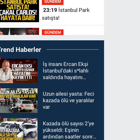
GÜNDEM
tamamladı
23:19
İstanbul Park
satışta!
GÜNDEM
23:05
Kozlu
Trend Haberler
Belediyespor'dan
3.Lig'e transfer oldu
GÜNDEM
İş insanı Ercan Ekşi
İstanbul’daki s*lahlı
22:33
Zonguldak TSO
saldırıda hayatını
önemli etkinliğe ev
kaybetti
sahipliği yaptı
Uzun ailesi yasta: Feci
GÜNDEM
kazada ölü ve yaralılar
22:11
9 yaşındaki
var
Burak Keskintığ için acil
Trombosit Arh (+) kana
Kazada ölü sayısı 2’ye
GÜNDEM
ihtiyaç var
yükseldi: Eşinin
21:50
Yoldan çıktı karşı
ardından saatler sonra
şeride fırladı: Çok