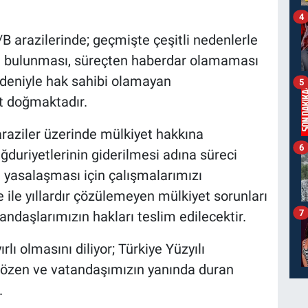
4
B arazilerinde; geçmişte çeşitli nedenlerle
da bulunması, süreçten haberdar olamaması
deniyle hak sahibi olamayan
5
at doğmaktadır.
 araziler üzerinde mülkiyet hakkına
6
uriyetlerinin giderilmesi adına süreci
 yasalaşması için çalışmalarımızı
ile yıllardır çözülemeyen mülkiyet sorunları
7
ndaşlarımızın hakları teslim edilecektir.
ı olmasını diliyor; Türkiye Yüzyılı
ı çözen ve vatandaşımızın yanında duran
.