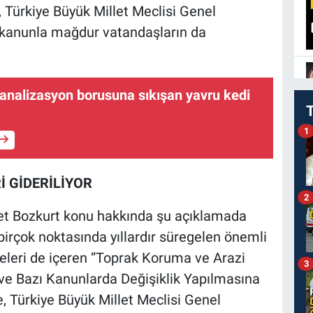
 Türkiye Büyük Millet Meclisi Genel
u kanunla mağdur vatandaşların da
analizasyon borusuna sıkışan yavru kedi
1
 GİDERİLİYOR
2
fet Bozkurt konu hakkında şu açıklamada
irçok noktasında yıllardır süregelen önemli
eleri de içeren “Toprak Koruma ve Arazi
3
ve Bazı Kanunlarda Değişiklik Yapılmasına
, Türkiye Büyük Millet Meclisi Genel