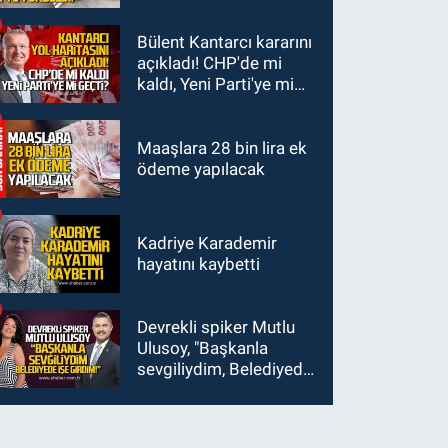
sürücü de hayatını
sayıda yaralı var
kaybetti
Bülent Kantarcı kararını
açıkladı! CHP'de mi
kaldı, Yeni Parti'ye mi
geçti?
Maaşlara 28 bin lira ek
ödeme yapılacak
Kadriye Karademir
hayatını kaybetti
Devrekli spiker Mutlu
Ulusoy, "Başkanla
sevgiliydim, Belediyede
işe girdim"