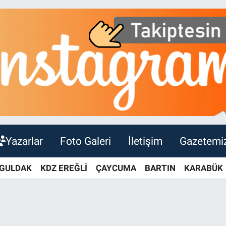
Yazarlar
Foto Galeri
İletişim
Gazetemi
GULDAK
KDZ EREĞLİ
ÇAYCUMA
BARTIN
KARABÜK