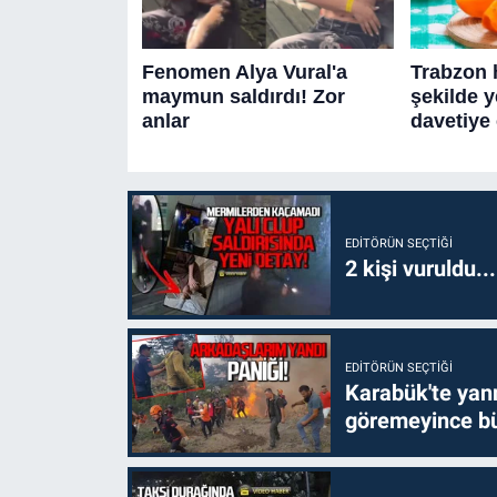
EDITÖRÜN SEÇTIĞI
2 kişi vuruldu..
EDITÖRÜN SEÇTIĞI
Karabük'te yanm
göremeyince bü