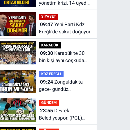
yönetim krizi. 14 üyeden
ortak bildiri.
SİYASET
09:47
Yeni Parti Kdz.
Ereğli'de sakat doğuyor.
KARABÜK
09:30
Karabük'te 30
bin kişi aynı coşkuda
buluştu.
KDZ EREĞLİ
09:24
Zonguldak'ta
gece- gündüz
ekiplerden dron destekli
GÜNDEM
denetim.
23:55
Devrek
Belediyespor, (PGL)
sürecini resmi olarak