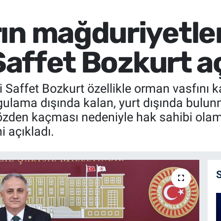
ın mağduriyetler
 Saffet Bozkurt a
i Saffet Bozkurt özellikle orman vasfını k
ygulama dışında kalan, yurt dışında bulu
özden kaçması nedeniyle hak sahibi ola
i açıkladı.