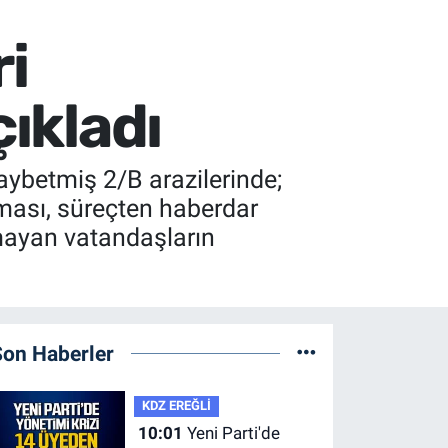
i
çıkladı
aybetmiş 2/B arazilerinde;
nması, süreçten haberdar
mayan vatandaşların
Son Haberler
KDZ EREĞLİ
10:01
Yeni Parti'de