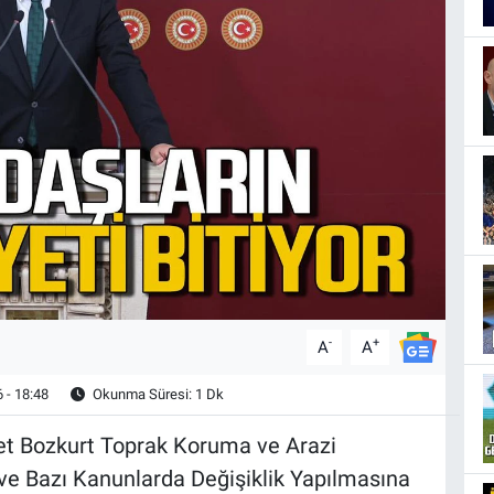
-
+
A
A
 - 18:48
Okunma Süresi: 1 Dk
fet Bozkurt Toprak Koruma ve Arazi
ve Bazı Kanunlarda Değişiklik Yapılmasına