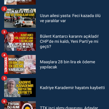
çizmeleri giydi çalışmalara katıldı
2
GÜNDEM
Uzun ailesi yasta: Feci kazada ölü
19:58
Yangın korkuttu: 3 katlı evin
ve yaralılar var
çatısında çıkan yangın söndürüldü
3
Bülent Kantarcı kararını açıkladı!
GÜNDEM
CHP'de mi kaldı, Yeni Parti'ye mi
18:35
Filyos’ta 2 kişiyi dalgalar
geçti?
yuttu: 1 kişi hayatını kaybetti 1 kişi
aranıyor
4
Maaşlara 28 bin lira ek ödeme
yapılacak
5
Kadriye Karademir hayatını kaybetti
6
TTK işçi alımı duyurusu. Adaylar