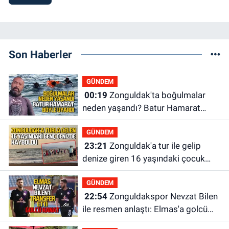
Son Haberler
GÜNDEM
00:19
Zonguldak'ta boğulmalar
neden yaşandı? Batur Hamarat
böyle uyardı!
GÜNDEM
23:21
Zonguldak'a tur ile gelip
denize giren 16 yaşındaki çocuk
kayboldu: Son anları kamerada
GÜNDEM
22:54
Zonguldakspor Nevzat Bilen
ile resmen anlaştı: Elmas'a golcü
kanat