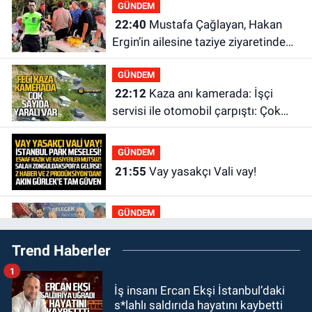
GÜNDEM
22:40
Mustafa Çağlayan, Hakan
Ergin’in ailesine taziye ziyaretinde
bulundu
GÜNDEM
22:12
Kaza anı kamerada: İşçi
servisi ile otomobil çarpıştı: Çok
sayıda yaralı var
GÜNDEM
21:55
Vay yasakçı Vali vay!
GÜNDEM
20:30
MHP’de sandıklar açıldı yeni
Trend Haberler
başkan belli oldu
1
GÜNDEM
İş insanı Ercan Ekşi İstanbul’daki
20:11
İlçeyi sel aldı: Başkan
s*lahlı saldırıda hayatını kaybetti