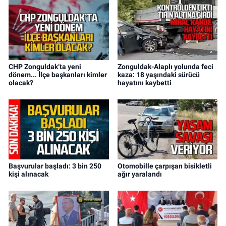
CHP Zonguldak’ta yeni
Zonguldak-Alaplı yolunda feci
dönem... İlçe başkanları kimler
kaza: 18 yaşındaki sürücü
olacak?
hayatını kaybetti
Başvurular başladı: 3 bin 250
Otomobille çarpışan bisikletli
kişi alınacak
ağır yaralandı