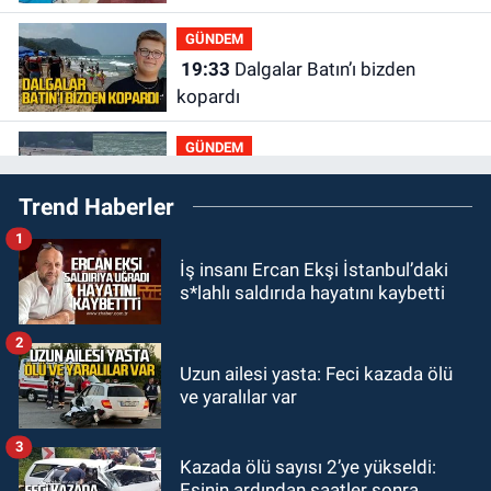
GÜNDEM
19:33
Dalgalar Batın’ı bizden
kopardı
GÜNDEM
19:16
Kozlu Ilıksu’da can pazarı!
Trend Haberler
Cankurtaran saniyelerle yarıştı
1
GÜNDEM
İş insanı Ercan Ekşi İstanbul’daki
19:01
Çaycumalılar Derneği
s*lahlı saldırıda hayatını kaybetti
Başkanı Savaş Çiloğlu GMİS
Başkanı Hakan Yeşil ile ne görüştü?
2
SPOR
Uzun ailesi yasta: Feci kazada ölü
17:45
Kozlu Belediyespor, Tezcan
ve yaralılar var
Gökmen'i kadrosuna kattı
3
Kazada ölü sayısı 2’ye yükseldi:
Zonguldak
Eşinin ardından saatler sonra