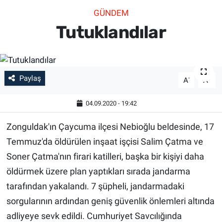
GÜNDEM
SİYASET
Tutuklandılar
SPOR
SAĞLIK
Paylaş
-
+
A
A
04.09.2020 - 19:42
Zonguldak'ın Çaycuma ilçesi Nebioğlu beldesinde, 17
Temmuz'da öldürülen inşaat işçisi Salim Çatma ve
Soner Çatma'nın firari katilleri, başka bir kişiyi daha
öldürmek üzere plan yaptıkları sırada jandarma
tarafından yakalandı. 7 şüpheli, jandarmadaki
sorgularının ardından geniş güvenlik önlemleri altında
adliyeye sevk edildi. Cumhuriyet Savcılığında