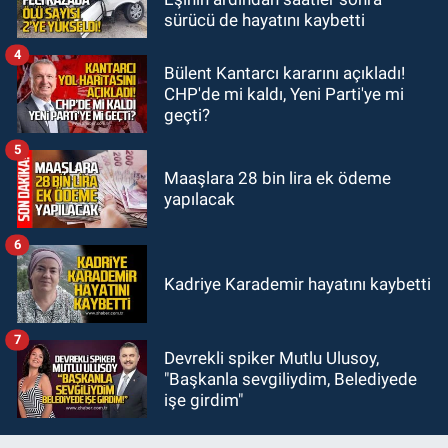
17:39
Şampiyondan GMİS'e
sürücü de hayatını kaybetti
teşekkür ziyareti
4
Bülent Kantarcı kararını açıkladı!
CHP'de mi kaldı, Yeni Parti'ye mi
geçti?
5
Maaşlara 28 bin lira ek ödeme
yapılacak
6
Kadriye Karademir hayatını kaybetti
7
Devrekli spiker Mutlu Ulusoy,
"Başkanla sevgiliydim, Belediyede
işe girdim"