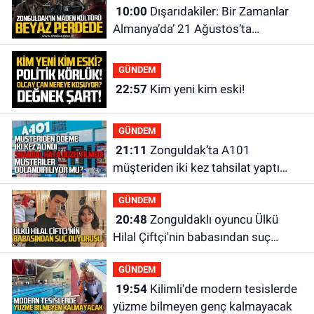
10:00
Dışarıdakiler: Bir Zamanlar
Almanya’da’ 21 Ağustos’ta
vizyonda.
GÜNDEM
22:57
Kim yeni kim eski!
GÜNDEM
21:11
Zonguldak’ta A101
müşteriden iki kez tahsilat yaptı
geri ödemiyor!
GÜNDEM
20:48
Zonguldaklı oyuncu Ülkü
Hilal Çiftçi'nin babasından suç
duyurusu
GÜNDEM
19:54
Kilimli'de modern tesislerde
yüzme bilmeyen genç kalmayacak