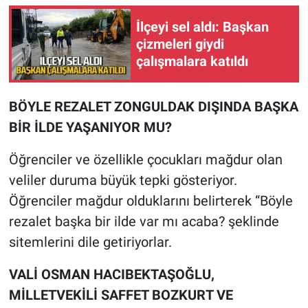
İlçeyi sel aldı: Başkan
çizmeleri giydi
çalışmalara katıldı
BÖYLE REZALET ZONGULDAK DIŞINDA BAŞKA
BİR İLDE YAŞANIYOR MU?
Öğrenciler ve özellikle çocukları mağdur olan
veliler duruma büyük tepki gösteriyor.
Öğrenciler mağdur olduklarını belirterek “Böyle
rezalet başka bir ilde var mı acaba? şeklinde
sitemlerini dile getiriyorlar.
VALİ OSMAN HACIBEKTAŞOĞLU,
MİLLETVEKİLİ SAFFET BOZKURT VE