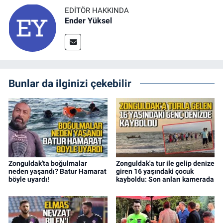
EDITÖR HAKKINDA
Ender Yüksel
Bunlar da ilginizi çekebilir
Zonguldak'ta boğulmalar
Zonguldak'a tur ile gelip denize
neden yaşandı? Batur Hamarat
giren 16 yaşındaki çocuk
böyle uyardı!
kayboldu: Son anları kamerada