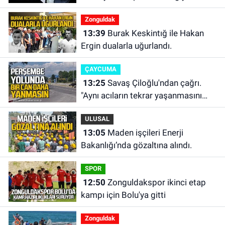
beraber kaybettik.
Zonguldak
13:39
Burak Keskintığ ile Hakan
Ergin dualarla uğurlandı.
ÇAYCUMA
13:25
Savaş Çiloğlu'ndan çağrı.
"Aynı acıların tekrar yaşanmasını
istemiyoruz”
ULUSAL
13:05
Maden işçileri Enerji
Bakanlığı’nda gözaltına alındı.
SPOR
12:50
Zonguldakspor ikinci etap
kampı için Bolu'ya gitti
Zonguldak