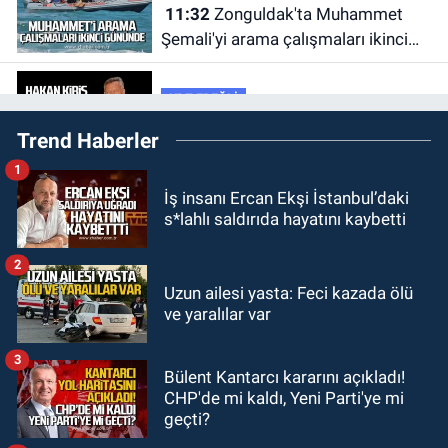
11:32
Zonguldak'ta Muhammet
Şemali'yi arama çalışmaları ikinci
gününde.
KDZ EREĞLİ
10:34
Hakan Kiriş hayatını kaybetti.
Trend Haberler
1
Zonguldak
İş insanı Ercan Ekşi İstanbul’daki
10:26
Yücel Optik'ten
s*lahlı saldırıda hayatını kaybetti
kaçırılmayacak indirim fırsatı.
2
Zonguldak
Uzun ailesi yasta: Feci kazada ölü
10:03
Kartal Kardeşlerin İşçilikten
ve yaralılar var
Üreticiliğe Uzanan Başarı Hikâyesi
3
Bülent Kantarcı kararını açıkladı!
ÇAYCUMA
CHP'de mi kaldı, Yeni Parti'ye mi
09:57
Çaycuma Belediyesi
geçti?
personel alacak.