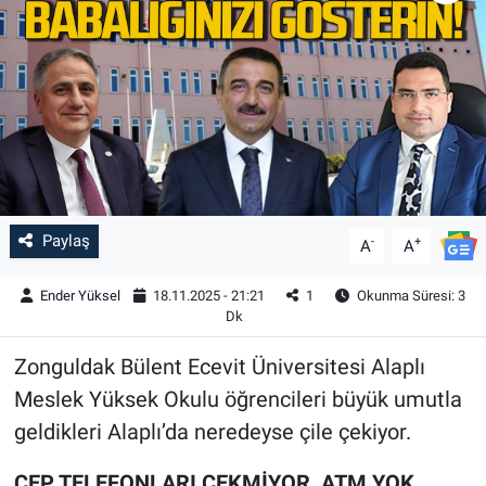
Paylaş
-
+
A
A
Ender Yüksel
18.11.2025 - 21:21
1
Okunma Süresi: 3
Dk
Zonguldak Bülent Ecevit Üniversitesi Alaplı
Meslek Yüksek Okulu öğrencileri büyük umutla
geldikleri Alaplı’da neredeyse çile çekiyor.
CEP TELEFONLARI ÇEKMİYOR, ATM YOK