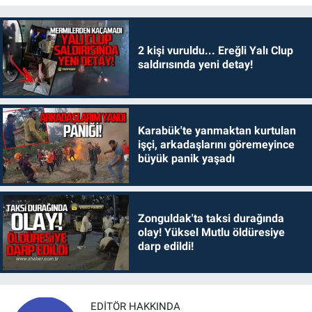
2 kişi vuruldu... Ereğli Yalı Clup
saldırısında yeni detay!
Karabük'te yanmaktan kurtulan
işçi, arkadaşlarını göremeyince
büyük panik yaşadı
Zonguldak'ta taksi durağında
olay! Yüksel Mutlu öldüresiye
darp edildi!
EDITÖR HAKKINDA