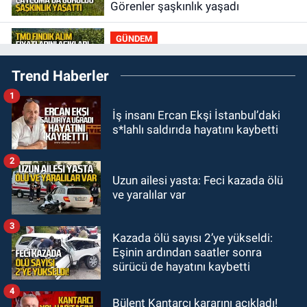
Görenler şaşkınlık yaşadı
GÜNDEM
19:12
TMO kabuklu fındık alım
Trend Haberler
fiyatlarını açıkladı
1
GÜNDEM
İş insanı Ercan Ekşi İstanbul’daki
18:52
Zonguldak'ta pitbul köpek
s*lahlı saldırıda hayatını kaybetti
anne ve çocuğuna saldırdı: Tedavi
altındalar
2
GÜNDEM
Uzun ailesi yasta: Feci kazada ölü
18:44
Zonguldak'ta araç yayaya
ve yaralılar var
çarptı: Ağır yaralanan yaya tedavi
altına alındı
3
Kazada ölü sayısı 2’ye yükseldi:
GÜNDEM
Eşinin ardından saatler sonra
18:32
İşçi lideri Şemsi Denizer
sürücü de hayatını kaybetti
kabri başında anıldı
4
Bülent Kantarcı kararını açıkladı!