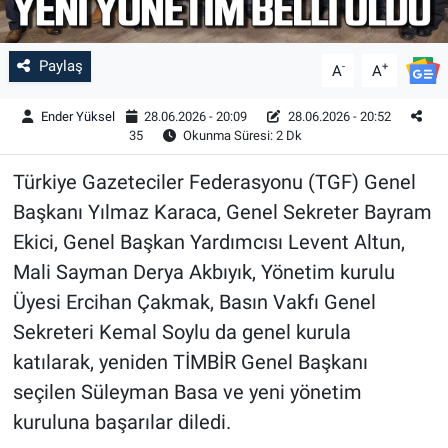
Paylaş
-
+
A
A
Ender Yüksel
28.06.2026 - 20:09
28.06.2026 - 20:52
35
Okunma Süresi: 2 Dk
Türkiye Gazeteciler Federasyonu (TGF) Genel
Başkanı Yılmaz Karaca, Genel Sekreter Bayram
Ekici, Genel Başkan Yardımcısı Levent Altun,
Mali Sayman Derya Akbıyık, Yönetim kurulu
Üyesi Ercihan Çakmak, Basın Vakfı Genel
Sekreteri Kemal Soylu da genel kurula
katılarak, yeniden TİMBİR Genel Başkanı
seçilen Süleyman Basa ve yeni yönetim
kuruluna başarılar diledi.