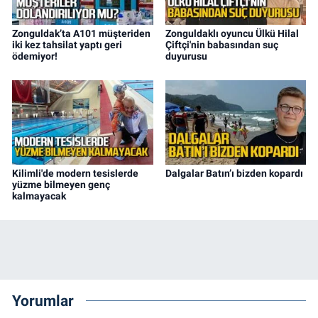
Zonguldak’ta A101 müşteriden
Zonguldaklı oyuncu Ülkü Hilal
iki kez tahsilat yaptı geri
Çiftçi'nin babasından suç
ödemiyor!
duyurusu
Kilimli'de modern tesislerde
Dalgalar Batın’ı bizden kopardı
yüzme bilmeyen genç
kalmayacak
Yorumlar