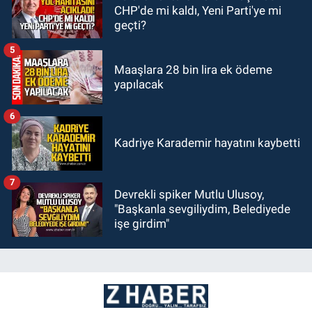
CHP'de mi kaldı, Yeni Parti'ye mi
geçti?
5
Maaşlara 28 bin lira ek ödeme
yapılacak
6
Kadriye Karademir hayatını kaybetti
7
Devrekli spiker Mutlu Ulusoy,
"Başkanla sevgiliydim, Belediyede
işe girdim"