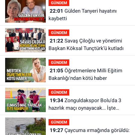
GÜNDEM
22:01
Gülden Tanyeri hayatını
kaybetti
GÜNDEM
21:22
Savaş Çiloğlu ve yönetimi
Başkan Köksal Tunçtürk’ü kutladı
GÜNDEM
21:05
Öğretmenlere Milli Eğitim
Bakanlığı'ndan kötü haber
GÜNDEM
19:34
Zonguldakspor Bolu'da 3
hazırlık maçı oynayacak... İşte
rakipler...
GÜNDEM
19:27
Çaycuma ırmağında görüldü: