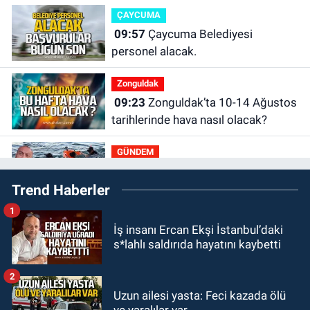
ÇAYCUMA
09:57
Çaycuma Belediyesi
personel alacak.
Zonguldak
09:23
Zonguldak’ta 10-14 Ağustos
tarihlerinde hava nasıl olacak?
GÜNDEM
00:19
Zonguldak'ta boğulmalar
Trend Haberler
neden yaşandı? Batur Hamarat
böyle uyardı!
1
GÜNDEM
İş insanı Ercan Ekşi İstanbul’daki
23:21
Zonguldak'a tur ile gelip
s*lahlı saldırıda hayatını kaybetti
denize giren 16 yaşındaki çocuk
kayboldu: Son anları kamerada
2
GÜNDEM
Uzun ailesi yasta: Feci kazada ölü
22:54
Zonguldakspor Nevzat Bilen
ve yaralılar var