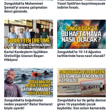
Zonguldak'ta Muhammet
Yücel Optik'ten kaçırılmayacak
Şemali'yi arama çalışmaları
indirim fırsatı.
ikinci gününde.
Kartal Kardeşlerin İşçilikten
Zonguldak’ta 10-14 Ağustos
Üreticiliğe Uzanan Başarı
tarihlerinde hava nasıl olacak?
Hikâyesi
Zonguldak'ta boğulmalar
Zonguldak'a tur ile gelip denize
neden yaşandı? Batur Hamarat
giren 16 yaşındaki çocuk
böyle uyardı!
kayboldu: Son anları kamerada