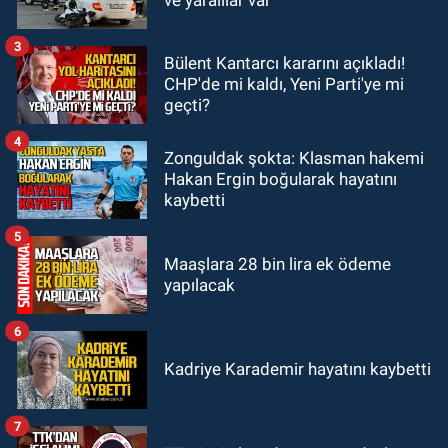
ile resmen anlaştı: Elmas'a golcü
kanat
3
Bülent Kantarcı kararını açıkladı!
GÜNDEM
CHP'de mi kaldı, Yeni Parti'ye mi
22:40
Mustafa Çağlayan, Hakan
geçti?
Ergin’in ailesine taziye ziyaretinde
bulundu
4
Zonguldak şokta: Klasman hakemi
Hakan Ergin boğularak hayatını
kaybetti
5
Maaşlara 28 bin lira ek ödeme
yapılacak
6
Kadriye Karademir hayatını kaybetti
7