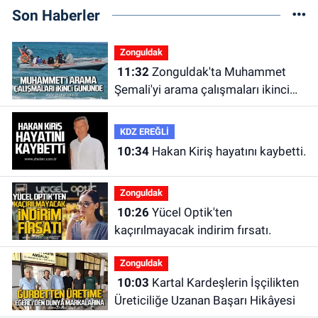
Son Haberler
Zonguldak
11:32
Zonguldak'ta Muhammet
Şemali'yi arama çalışmaları ikinci
gününde.
KDZ EREĞLİ
10:34
Hakan Kiriş hayatını kaybetti.
Zonguldak
10:26
Yücel Optik'ten
kaçırılmayacak indirim fırsatı.
Zonguldak
10:03
Kartal Kardeşlerin İşçilikten
Üreticiliğe Uzanan Başarı Hikâyesi