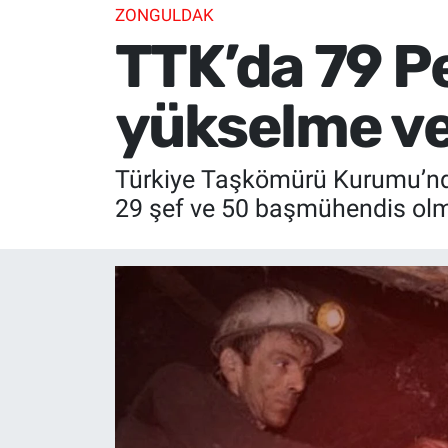
ZONGULDAK
TTK’da 79 P
yükselme v
Türkiye Taşkömürü Kurumu’nda
29 şef ve 50 başmühendis olma