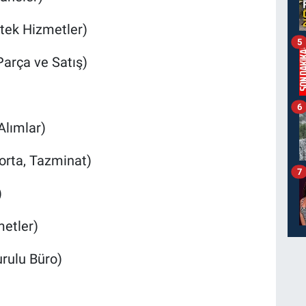
tek Hizmetler)
5
arça ve Satış)
6
Alımlar)
gorta, Tazminat)
7
)
metler)
urulu Büro)