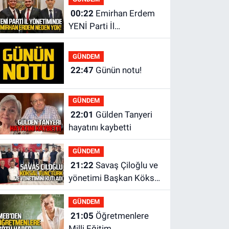
00:22
Emirhan Erdem
YENİ Parti İl
yönetiminden neden
yok?
GÜNDEM
22:47
Günün notu!
GÜNDEM
22:01
Gülden Tanyeri
hayatını kaybetti
GÜNDEM
21:22
Savaş Çiloğlu ve
yönetimi Başkan Köksal
Tunçtürk’ü kutladı
GÜNDEM
21:05
Öğretmenlere
Milli Eğitim