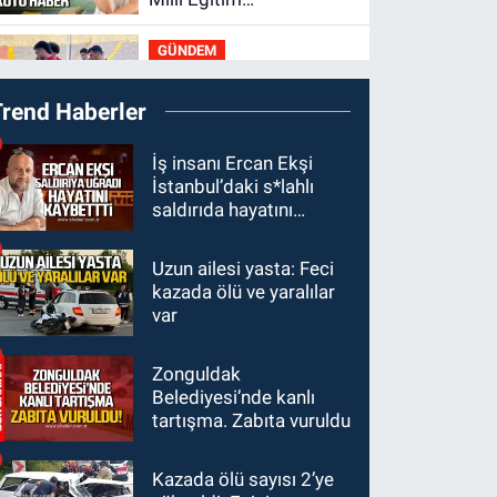
Bakanlığı'ndan kötü
GÜNDEM
haber
19:34
Zonguldakspor
Trend Haberler
Bolu'da 3 hazırlık maçı
oynayacak... İşte
GÜNDEM
İş insanı Ercan Ekşi
rakipler...
İstanbul’daki s*lahlı
19:27
Çaycuma
saldırıda hayatını
ırmağında görüldü:
kaybetti
Görenler şaşkınlık
Uzun ailesi yasta: Feci
GÜNDEM
yaşadı
kazada ölü ve yaralılar
19:12
TMO kabuklu
var
fındık alım fiyatlarını
açıkladı
Zonguldak
GÜNDEM
Belediyesi’nde kanlı
18:52
Zonguldak'ta
tartışma. Zabıta vuruldu
pitbul köpek anne ve
çocuğuna saldırdı:
Kazada ölü sayısı 2’ye
Tedavi altındalar