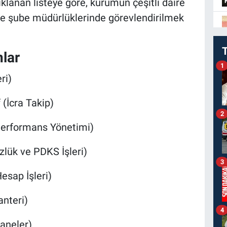
lanan listeye göre, kurumun çeşitli daire
 ve şube müdürlüklerinde görevlendirilmek
nlar
1
ri)
(İcra Takip)
2
Performans Yönetimi)
lük ve PDKS İşleri)
3
sap İşleri)
nteri)
4
aneler)