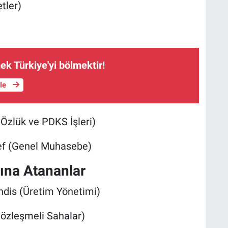
tler)
ek Türkiye'yi bölmektir!
üle
 Özlük ve PDKS İşleri)
ef (Genel Muhasebe)
ına Atananlar
is (Üretim Yönetimi)
zleşmeli Sahalar)