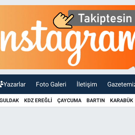
Yazarlar
Foto Galeri
İletişim
Gazetemi
GULDAK
KDZ EREĞLİ
ÇAYCUMA
BARTIN
KARABÜK