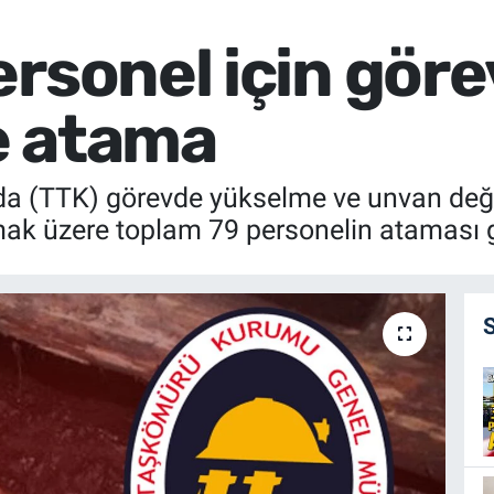
ersonel için gör
e atama
 (TTK) görevde yükselme ve unvan değişi
k üzere toplam 79 personelin ataması ge