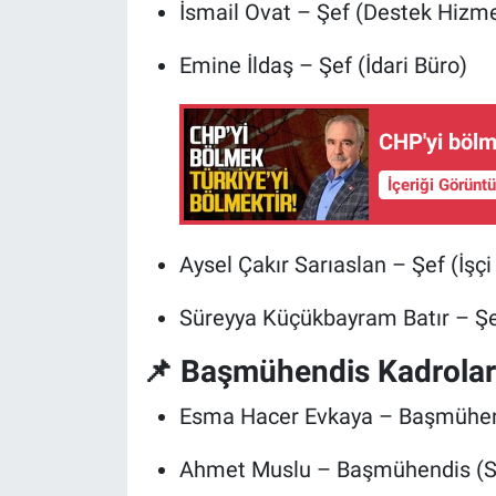
İsmail Ovat – Şef (Destek Hizme
Emine İldaş – Şef (İdari Büro)
CHP'yi bölm
İçeriği Görünt
Aysel Çakır Sarıaslan – Şef (İşçi
Süreyya Küçükbayram Batır – Ş
📌 Başmühendis Kadrolar
Esma Hacer Evkaya – Başmühend
Ahmet Muslu – Başmühendis (Sö