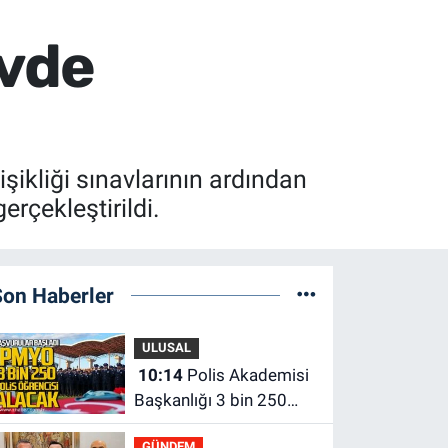
evde
kliği sınavlarının ardından
rçekleştirildi.
Son Haberler
ULUSAL
10:14
Polis Akademisi
Başkanlığı 3 bin 250
polis öğrencisi alacak.
GÜNDEM