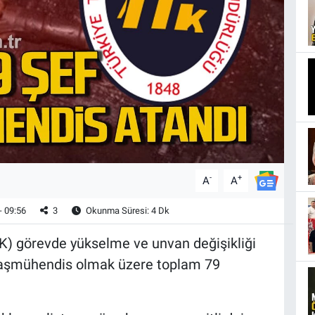
-
+
A
A
- 09:56
3
Okunma Süresi: 4 Dk
) görevde yükselme ve unvan değişikliği
 başmühendis olmak üzere toplam 79