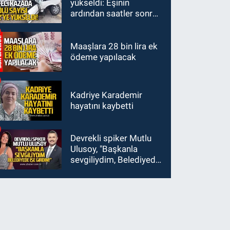
yükseldi: Eşinin
ardından saatler sonra
sürücü de hayatını
kaybetti
Maaşlara 28 bin lira ek
ödeme yapılacak
Kadriye Karademir
hayatını kaybetti
Devrekli spiker Mutlu
Ulusoy, "Başkanla
sevgiliydim, Belediyede
işe girdim"