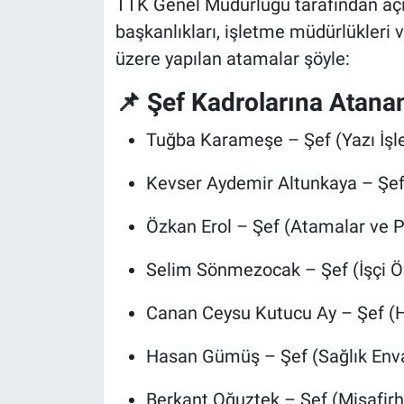
TTK Genel Müdürlüğü tarafından açık
başkanlıkları, işletme müdürlükleri
üzere yapılan atamalar şöyle:
📌 Şef Kadrolarına Atana
Tuğba Karameşe – Şef (Yazı İşle
Kevser Aydemir Altunkaya – Şef 
Özkan Erol – Şef (Atamalar ve 
Selim Sönmezocak – Şef (İşçi Öz
Canan Ceysu Kutucu Ay – Şef (He
Hasan Gümüş – Şef (Sağlık Enva
Berkant Oğuztek – Şef (Misafirh