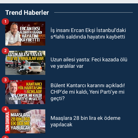
19:27
Çaycuma ırmağında görüldü:
Trend Haberler
Görenler şaşkınlık yaşadı
1
GÜNDEM
İş insanı Ercan Ekşi İstanbul’daki
19:12
TMO kabuklu fındık alım
s*lahlı saldırıda hayatını kaybetti
fiyatlarını açıkladı
2
GÜNDEM
Uzun ailesi yasta: Feci kazada ölü
18:52
Zonguldak'ta pitbul köpek
ve yaralılar var
anne ve çocuğuna saldırdı: Tedavi
altındalar
3
Bülent Kantarcı kararını açıkladı!
GÜNDEM
CHP'de mi kaldı, Yeni Parti'ye mi
18:44
Zonguldak'ta araç yayaya
geçti?
çarptı: Ağır yaralanan yaya tedavi
altına alındı
4
Maaşlara 28 bin lira ek ödeme
yapılacak