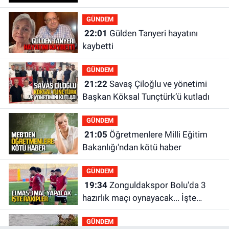
GÜNDEM
22:01
Gülden Tanyeri hayatını
kaybetti
GÜNDEM
21:22
Savaş Çiloğlu ve yönetimi
Başkan Köksal Tunçtürk’ü kutladı
GÜNDEM
21:05
Öğretmenlere Milli Eğitim
Bakanlığı'ndan kötü haber
GÜNDEM
19:34
Zonguldakspor Bolu'da 3
hazırlık maçı oynayacak... İşte
rakipler...
GÜNDEM