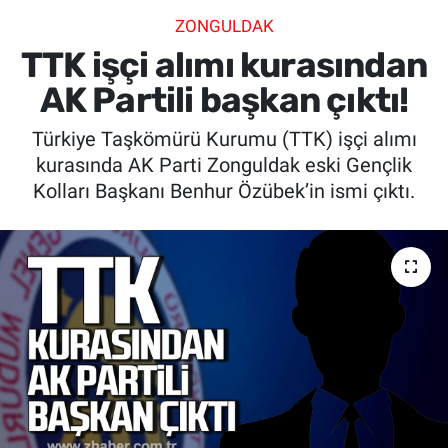
ZONGULDAK
SİYASET
TTK işçi alımı kurasından
SPOR
AK Partili başkan çıktı!
Türkiye Taşkömürü Kurumu (TTK) işçi alımı
SAĞLIK
kurasında AK Parti Zonguldak eski Gençlik
Kolları Başkanı Benhur Özübek’in ismi çıktı.