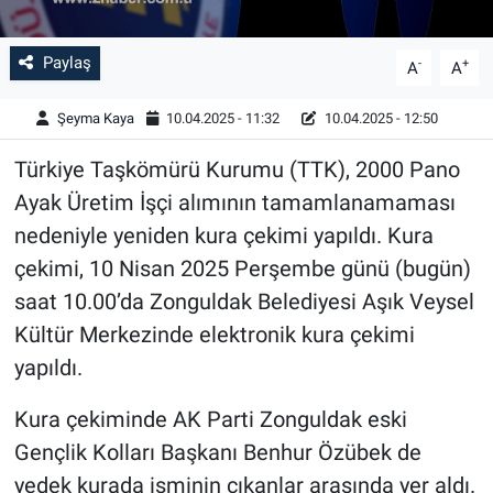
Paylaş
-
+
A
A
Şeyma Kaya
10.04.2025 - 11:32
10.04.2025 - 12:50
Türkiye Taşkömürü Kurumu (TTK), 2000 Pano
Ayak Üretim İşçi alımının tamamlanamaması
nedeniyle yeniden kura çekimi yapıldı. Kura
çekimi, 10 Nisan 2025 Perşembe günü (bugün)
saat 10.00’da Zonguldak Belediyesi Aşık Veysel
Kültür Merkezinde elektronik kura çekimi
yapıldı.
Kura çekiminde AK Parti Zonguldak eski
Gençlik Kolları Başkanı Benhur Özübek de
yedek kurada isminin çıkanlar arasında yer aldı.