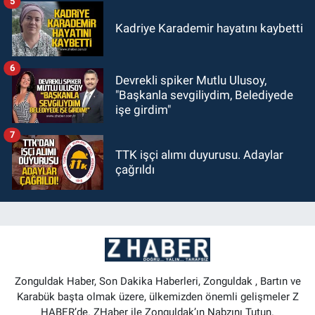
5
Kadriye Karademir hayatını kaybetti
6
Devrekli spiker Mutlu Ulusoy,
"Başkanla sevgiliydim, Belediyede
işe girdim"
7
TTK işçi alımı duyurusu. Adaylar
çağrıldı
Zonguldak Haber, Son Dakika Haberleri, Zonguldak , Bartın ve
Karabük başta olmak üzere, ülkemizden önemli gelişmeler Z
HABER’de. ZHaber ile Zonguldak’ın Nabzını Tutun.