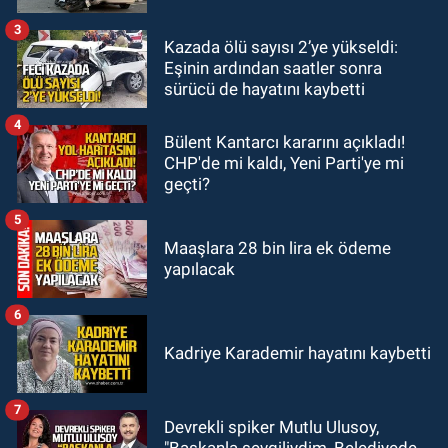
getirdi.
3
Kazada ölü sayısı 2’ye yükseldi:
KARABÜK
Eşinin ardından saatler sonra
12:53
Karabük'te Enerjisa çalışanı
sürücü de hayatını kaybetti
Olcay Özaltın elektrik akımına
kapılarak hayatını kaybetti.
4
Bülent Kantarcı kararını açıkladı!
CHP'de mi kaldı, Yeni Parti'ye mi
geçti?
5
Maaşlara 28 bin lira ek ödeme
yapılacak
6
Kadriye Karademir hayatını kaybetti
7
Devrekli spiker Mutlu Ulusoy,