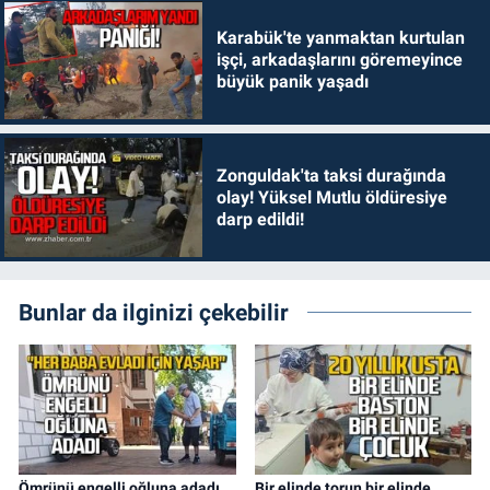
Karabük'te yanmaktan kurtulan
işçi, arkadaşlarını göremeyince
büyük panik yaşadı
Zonguldak'ta taksi durağında
olay! Yüksel Mutlu öldüresiye
darp edildi!
Bunlar da ilginizi çekebilir
Ömrünü engelli oğluna adadı
Bir elinde torun bir elinde