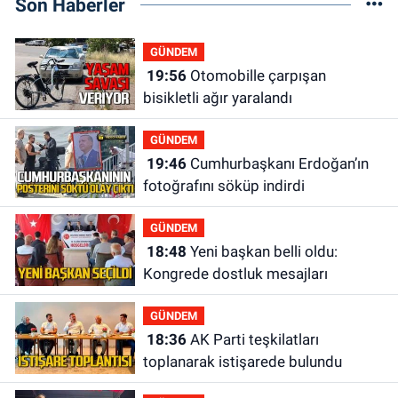
Son Haberler
GÜNDEM
19:56
Otomobille çarpışan
bisikletli ağır yaralandı
GÜNDEM
19:46
Cumhurbaşkanı Erdoğan’ın
fotoğrafını söküp indirdi
GÜNDEM
18:48
Yeni başkan belli oldu:
Kongrede dostluk mesajları
GÜNDEM
18:36
AK Parti teşkilatları
toplanarak istişarede bulundu