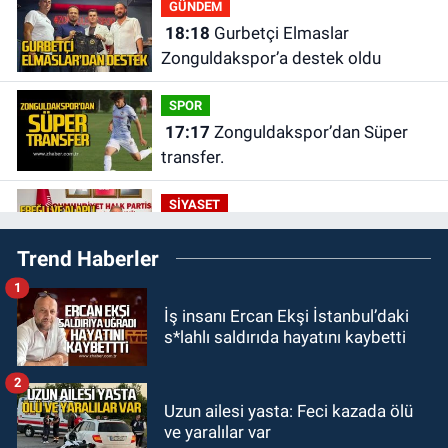
GÜNDEM
18:18
Gurbetçi Elmaslar
Zonguldakspor’a destek oldu
SPOR
17:17
Zonguldakspor’dan Süper
transfer.
SİYASET
16:50
Ereğli ve Alaplı teşkilat
Trend Haberler
anahtarları teslim edildi.
1
GÜNDEM
İş insanı Ercan Ekşi İstanbul’daki
16:07
Okul Liderliğinde Karakter ve
s*lahlı saldırıda hayatını kaybetti
Donanımın Belirleyici Rolü
2
SPOR
Uzun ailesi yasta: Feci kazada ölü
14:34
Çaycumaspor şartları yerine
ve yaralılar var