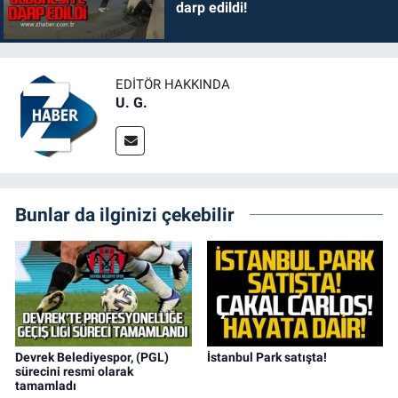
darp edildi!
EDITÖR HAKKINDA
U. G.
Bunlar da ilginizi çekebilir
Devrek Belediyespor, (PGL)
İstanbul Park satışta!
sürecini resmi olarak
tamamladı