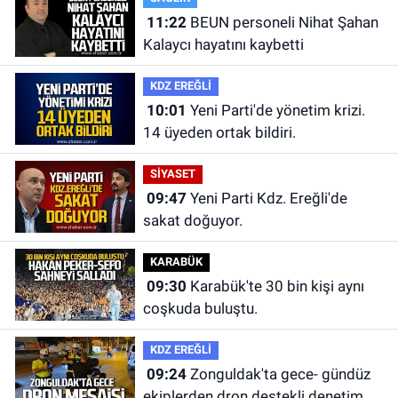
11:22
BEUN personeli Nihat Şahan
Kalaycı hayatını kaybetti
KDZ EREĞLİ
10:01
Yeni Parti'de yönetim krizi.
14 üyeden ortak bildiri.
SİYASET
09:47
Yeni Parti Kdz. Ereğli'de
sakat doğuyor.
KARABÜK
09:30
Karabük'te 30 bin kişi aynı
coşkuda buluştu.
KDZ EREĞLİ
09:24
Zonguldak'ta gece- gündüz
ekiplerden dron destekli denetim.