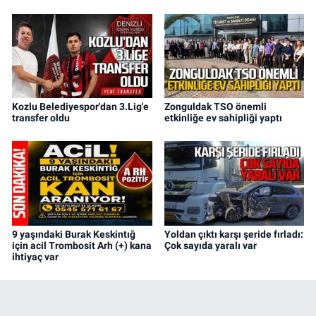
Kozlu Belediyespor'dan 3.Lig'e
Zonguldak TSO önemli
transfer oldu
etkinliğe ev sahipliği yaptı
9 yaşındaki Burak Keskintığ
Yoldan çıktı karşı şeride fırladı:
için acil Trombosit Arh (+) kana
Çok sayıda yaralı var
ihtiyaç var