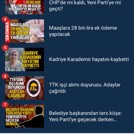
CHP'de mi kaldı, Yeni Parti'ye mi
22:11
9 yaşındaki Burak Keskintığ
geçti?
için acil Trombosit Arh (+) kana
ihtiyaç var
4
Maaşlara 28 bin lira ek ödeme
yapılacak
5
Kadriye Karademir hayatını kaybetti
6
TTK işçi alımı duyurusu. Adaylar
çağrıldı
7
Belediye başkanından ters köşe:
Yeni Parti’ye geçecek derken…