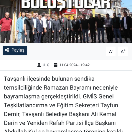
Paylaş
-
+
A
A
U. G.
11.04.2024 - 19:42
Tavşanlı ilçesinde bulunan sendika
temsilciliğinde Ramazan Bayramı nedeniyle
bayramlaşma gerçekleştirildi. GMİS Genel
Teşkilatlandırma ve Eğitim Sekreteri Tayfun
Demir, Tavşanlı Belediye Başkanı Ali Kemal
Derin ve Yeniden Refah Partisi İlçe Başkanı
Abdullah Kul da bayramlaşma törenine katıldı.