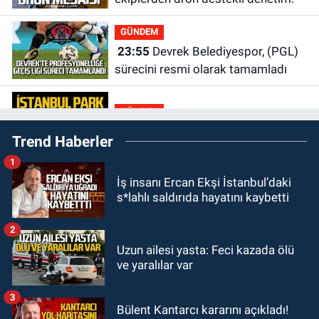
GÜNDEM
23:55
Devrek Belediyespor, (PGL)
sürecini resmi olarak tamamladı
GÜNDEM
23:19
İstanbul Park satışta!
Trend Haberler
1
GÜNDEM
İş insanı Ercan Ekşi İstanbul’daki
23:05
Kozlu Belediyespor'dan
s*lahlı saldırıda hayatını kaybetti
3.Lig'e transfer oldu
2
GÜNDEM
Uzun ailesi yasta: Feci kazada ölü
22:33
Zonguldak TSO önemli
ve yaralılar var
etkinliğe ev sahipliği yaptı
3
Bülent Kantarcı kararını açıkladı!
GÜNDEM