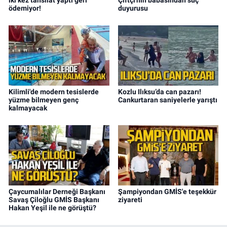
iki kez tahsilat yaptı geri
Çiftçi'nin babasından suç
ödemiyor!
duyurusu
Kilimli'de modern tesislerde
Kozlu Ilıksu’da can pazarı!
yüzme bilmeyen genç
Cankurtaran saniyelerle yarıştı
kalmayacak
Çaycumalılar Derneği Başkanı
Şampiyondan GMİS'e teşekkür
Savaş Çiloğlu GMİS Başkanı
ziyareti
Hakan Yeşil ile ne görüştü?