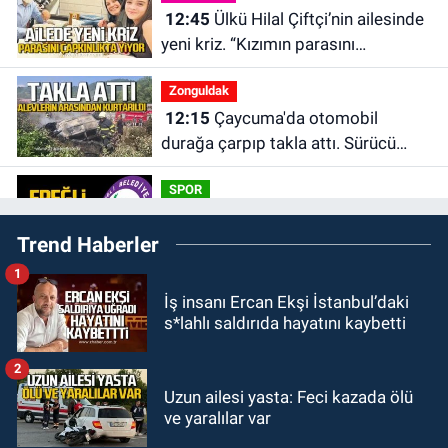
12:45
Ülkü Hilal Çiftçi’nin ailesinde
yeni kriz. “Kızımın parasını
çapkınlıkta yiyor”
Zonguldak
12:15
Çaycuma'da otomobil
durağa çarpıp takla attı. Sürücü
alevlerin arasından kurtarıldı.
SPOR
11:49
Kdz. Ereğli Belediyespor'da
Trend Haberler
kulübün başına kim geçecek?
1
KARABÜK
İş insanı Ercan Ekşi İstanbul’daki
11:45
Karabük'te oğluna mesaj
s*lahlı saldırıda hayatını kaybetti
attığını iddia ettiği genci darp etti.
2
ULUSAL
Uzun ailesi yasta: Feci kazada ölü
10:14
Polis Akademisi Başkanlığı
ve yaralılar var
3 bin 250 polis öğrencisi alacak.