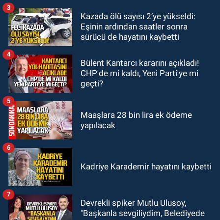
3
Kazada ölü sayısı 2’ye yükseldi:
GÜNDEM
Eşinin ardından saatler sonra
00:22
Emirhan Erdem YENİ Parti İl
sürücü de hayatını kaybetti
yönetiminden neden yok?
4
Bülent Kantarcı kararını açıkladı!
CHP'de mi kaldı, Yeni Parti'ye mi
geçti?
5
Maaşlara 28 bin lira ek ödeme
yapılacak
6
Kadriye Karademir hayatını kaybetti
7
Devrekli spiker Mutlu Ulusoy,
"Başkanla sevgiliydim, Belediyede