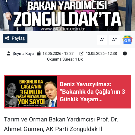
Paylaş
-
+
A
A
Şeyma Kaya
13.05.2026 - 12:27
13.05.2026 - 12:38
Okunma Süresi: 1 Dk
Deniz Yavuzyılmaz:
“Bakanlık da Çağla’nın 3
Günlük Yaşam
Mücadelesini Yok Saydı"
Tarım ve Orman Bakan Yardımcısı Prof. Dr.
Ahmet Gümen, AK Parti Zonguldak İl