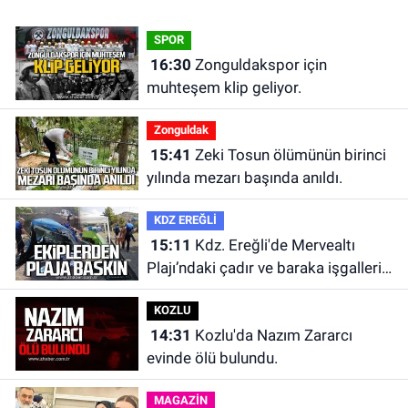
SPOR
16:30
Zonguldakspor için
muhteşem klip geliyor.
Zonguldak
15:41
Zeki Tosun ölümünün birinci
yılında mezarı başında anıldı.
KDZ EREĞLİ
15:11
Kdz. Ereğli'de Mervealtı
Plajı’ndaki çadır ve baraka işgalleri
kaldırıldı.
KOZLU
14:31
Kozlu'da Nazım Zararcı
evinde ölü bulundu.
MAGAZİN