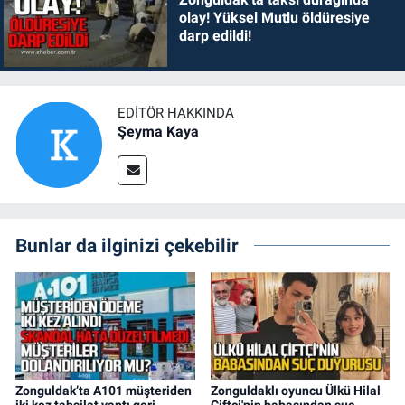
olay! Yüksel Mutlu öldüresiye
darp edildi!
EDITÖR HAKKINDA
Şeyma Kaya
Bunlar da ilginizi çekebilir
Zonguldak’ta A101 müşteriden
Zonguldaklı oyuncu Ülkü Hilal