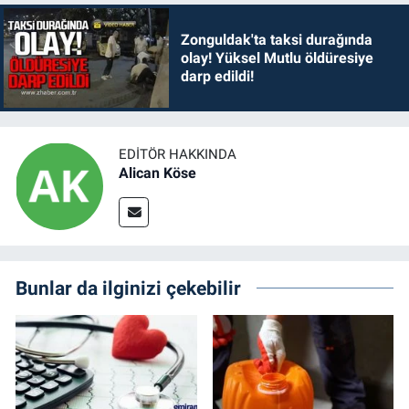
Zonguldak'ta taksi durağında
olay! Yüksel Mutlu öldüresiye
darp edildi!
EDITÖR HAKKINDA
Alican Köse
Bunlar da ilginizi çekebilir