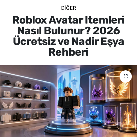
DIĞER
SİYASET
Roblox Avatar Itemleri
SPOR
Nasıl Bulunur? 2026
Ücretsiz ve Nadir Eşya
SAĞLIK
Rehberi