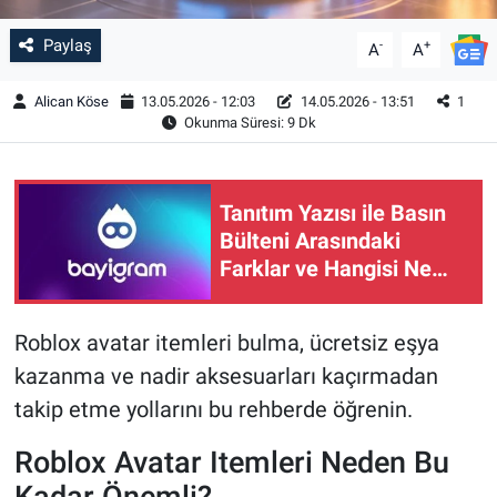
Paylaş
-
+
A
A
Alican Köse
13.05.2026 - 12:03
14.05.2026 - 13:51
1
Okunma Süresi: 9 Dk
Tanıtım Yazısı ile Basın
Bülteni Arasındaki
Farklar ve Hangisi Ne
Zaman Kullanılır
Roblox avatar itemleri bulma, ücretsiz eşya
kazanma ve nadir aksesuarları kaçırmadan
takip etme yollarını bu rehberde öğrenin.
Roblox Avatar Itemleri Neden Bu
Kadar Önemli?