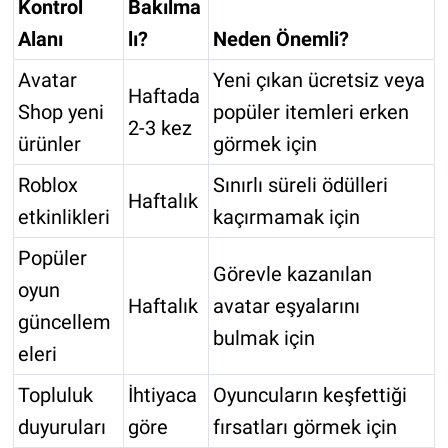
Kontrol
Bakılma
Alanı
lı?
Neden Önemli?
Avatar
Yeni çıkan ücretsiz veya
Haftada
Shop yeni
popüler itemleri erken
2-3 kez
ürünler
görmek için
Roblox
Sınırlı süreli ödülleri
Haftalık
etkinlikleri
kaçırmamak için
Popüler
Görevle kazanılan
oyun
Haftalık
avatar eşyalarını
güncellem
bulmak için
eleri
Topluluk
İhtiyaca
Oyuncuların keşfettiği
duyuruları
göre
fırsatları görmek için