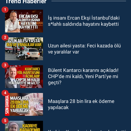
Trend Haberler
Bartın ve Düzce tehdit altında
1
GÜNDEM
İş insanı Ercan Ekşi İstanbul’daki
09:52
Karabük'te kaza yaptılar: 7
s*lahlı saldırıda hayatını kaybetti
yaralı
2
GÜNDEM
Uzun ailesi yasta: Feci kazada ölü
09:43
Arkadaşlıklar & Dostluklar
ve yaralılar var
3
GÜNDEM
Bülent Kantarcı kararını açıkladı!
00:40
Merve Kır Müftüoğlu
CHP'de mi kaldı, Yeni Parti'ye mi
Anadolu’yu karış karış geziyor, yeni
geçti?
yapılanmaları şekillendiriyor
4
Maaşlara 28 bin lira ek ödeme
yapılacak
5