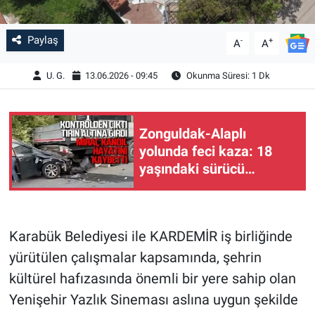
Paylaş
-
+
A
A
U. G.
13.06.2026 - 09:45
Okunma Süresi: 1 Dk
Zonguldak-Alaplı
yolunda feci kaza: 18
yaşındaki sürücü
hayatını kaybetti
Karabük Belediyesi ile KARDEMİR iş birliğinde
yürütülen çalışmalar kapsamında, şehrin
kültürel hafızasında önemli bir yere sahip olan
Yenişehir Yazlık Sineması aslına uygun şekilde