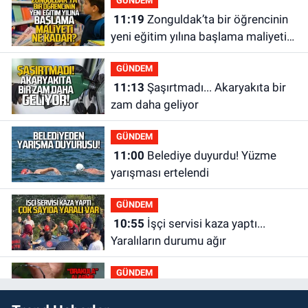
GÜNDEM
11:19
Zonguldak’ta bir öğrencinin
yeni eğitim yılına başlama maliyeti
ne kadar?
GÜNDEM
11:13
Şaşırtmadı... Akaryakıta bir
zam daha geliyor
GÜNDEM
11:00
Belediye duyurdu! Yüzme
yarışması ertelendi
GÜNDEM
10:55
İşçi servisi kaza yaptı...
Yaralıların durumu ağır
GÜNDEM
10:06
“Drakula” alarmı! Zonguldak,