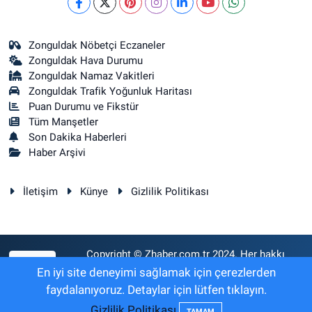
Zonguldak Nöbetçi Eczaneler
Zonguldak Hava Durumu
Zonguldak Namaz Vakitleri
Zonguldak Trafik Yoğunluk Haritası
Puan Durumu ve Fikstür
Tüm Manşetler
Son Dakika Haberleri
Haber Arşivi
İletişim
Künye
Gizlilik Politikası
Copyright © Zhaber.com.tr 2024. Her hakkı
RSS
saklıdır.
En iyi site deneyimi sağlamak için çerezlerden
faydalanıyoruz. Detaylar için lütfen tıklayın.
Gizlilik Politikası
Haber Yazılımı:
TE Bilişim
TAMAM