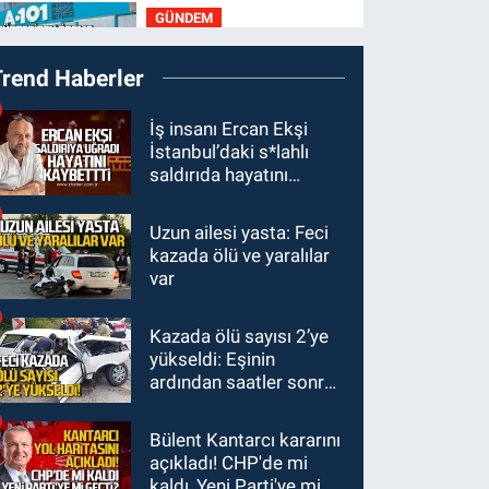
GÜNDEM
21:11
Zonguldak’ta
Trend Haberler
A101 müşteriden iki kez
tahsilat yaptı geri
GÜNDEM
İş insanı Ercan Ekşi
ödemiyor!
İstanbul’daki s*lahlı
20:48
Zonguldaklı
saldırıda hayatını
oyuncu Ülkü Hilal
kaybetti
Çiftçi'nin babasından
Uzun ailesi yasta: Feci
GÜNDEM
suç duyurusu
kazada ölü ve yaralılar
19:54
Kilimli'de
var
modern tesislerde
yüzme bilmeyen genç
Kazada ölü sayısı 2’ye
GÜNDEM
kalmayacak
yükseldi: Eşinin
19:33
Dalgalar Batın’ı
ardından saatler sonra
bizden kopardı
sürücü de hayatını
kaybetti
Bülent Kantarcı kararını
açıkladı! CHP'de mi
kaldı, Yeni Parti'ye mi