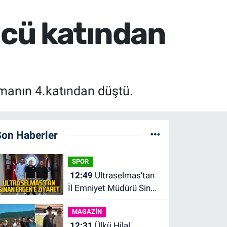
cü katından
tmanın 4.katından düştü.
Son Haberler
SPOR
12:49
Ultraselmas’tan
İl Emniyet Müdürü Sinan
Ergen’e ziyaret.
MAGAZİN
12:31
Ülkü Hilal