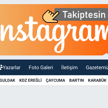
Yazarlar
Foto Galeri
İletişim
Gazetemi
GULDAK
KDZ EREĞLİ
ÇAYCUMA
BARTIN
KARABÜK