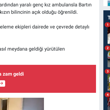
 ardından yaralı genç kız ambulansla Bartın
ızın bilincinin açık olduğu öğrenildi.
1
celeme ekipleri dairede ve çevrede detaylı
asıl meydana geldiği yürütülen
2
3
ra zam geldi
4