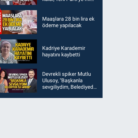
geçti?
Maaşlara 28 bin lira ek
ödeme yapılacak
Kadriye Karademir
hayatını kaybetti
Devrekli spiker Mutlu
Ulusoy, "Başkanla
sevgiliydim, Belediyede
işe girdim"