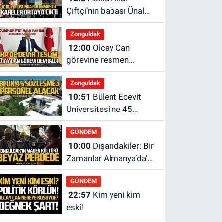
Çiftçi’nin babası Ünal
Çiftçi suç duyurusunda
Zonguldak
bulundu. Birlikte çekilen
12:00
Olcay Can
kareler ortaya çıktı.
görevine resmen
başladı.
Zonguldak
10:51
Bülent Ecevit
Üniversitesi'ne 45
sözleşmeli personel
GÜNDEM
alınacak.
10:00
Dışarıdakiler: Bir
Zamanlar Almanya’da’
21 Ağustos’ta vizyonda.
GÜNDEM
22:57
Kim yeni kim
eski!