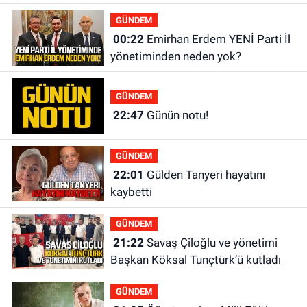
GÜNDEM
00:22
Emirhan Erdem YENİ Parti İl
yönetiminden neden yok?
GÜNDEM
22:47
Günün notu!
GÜNDEM
22:01
Gülden Tanyeri hayatını
kaybetti
GÜNDEM
21:22
Savaş Çiloğlu ve yönetimi
Başkan Köksal Tunçtürk’ü kutladı
GÜNDEM