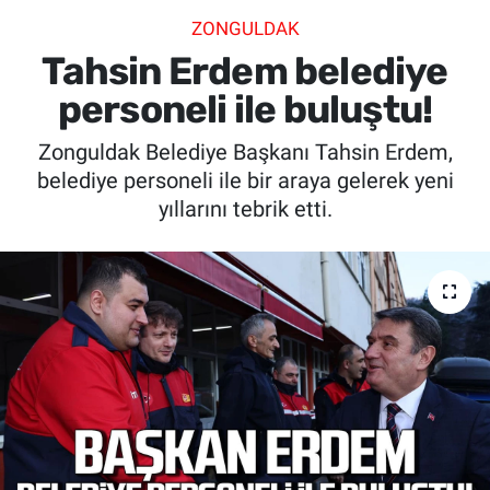
ZONGULDAK
SİYASET
Tahsin Erdem belediye
SPOR
personeli ile buluştu!
Zonguldak Belediye Başkanı Tahsin Erdem,
SAĞLIK
belediye personeli ile bir araya gelerek yeni
yıllarını tebrik etti.