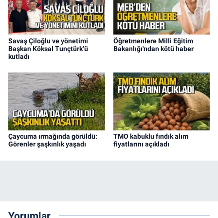
Savaş Çiloğlu ve yönetimi
Öğretmenlere Milli Eğitim
Başkan Köksal Tunçtürk’ü
Bakanlığı'ndan kötü haber
kutladı
Çaycuma ırmağında görüldü:
TMO kabuklu fındık alım
Görenler şaşkınlık yaşadı
fiyatlarını açıkladı
Yorumlar