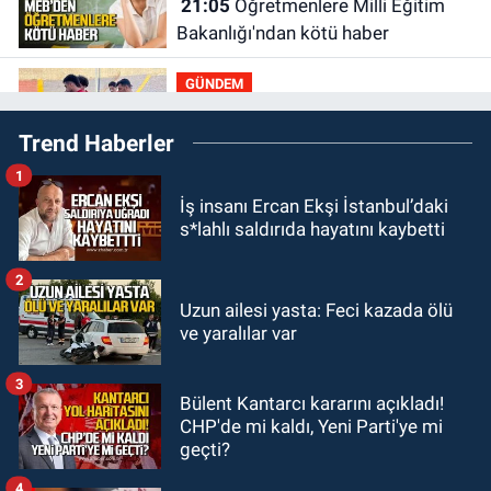
21:05
Öğretmenlere Milli Eğitim
Bakanlığı'ndan kötü haber
GÜNDEM
19:34
Zonguldakspor Bolu'da 3
Trend Haberler
hazırlık maçı oynayacak... İşte
rakipler...
1
GÜNDEM
İş insanı Ercan Ekşi İstanbul’daki
19:27
Çaycuma ırmağında görüldü:
s*lahlı saldırıda hayatını kaybetti
Görenler şaşkınlık yaşadı
2
GÜNDEM
Uzun ailesi yasta: Feci kazada ölü
19:12
TMO kabuklu fındık alım
ve yaralılar var
fiyatlarını açıkladı
3
Bülent Kantarcı kararını açıkladı!
GÜNDEM
CHP'de mi kaldı, Yeni Parti'ye mi
18:52
Zonguldak'ta pitbul köpek
geçti?
anne ve çocuğuna saldırdı: Tedavi
altındalar
4