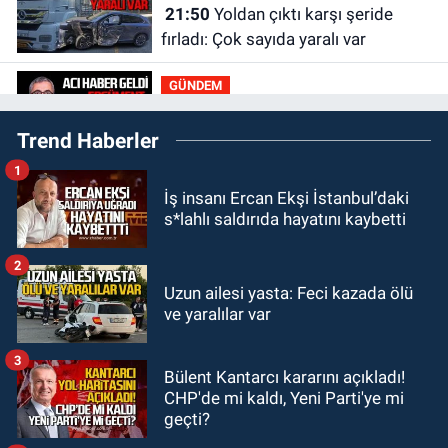
21:50
Yoldan çıktı karşı şeride
fırladı: Çok sayıda yaralı var
GÜNDEM
21:38
Ercüment Ünal'dan acık
Trend Haberler
haber geldi: Ameliyata dayanamadı
1
GÜNDEM
İş insanı Ercan Ekşi İstanbul’daki
21:12
Yönetim kulübü önce borç
s*lahlı saldırıda hayatını kaybetti
batağına soktu şimdi de görevden
kaçtığını resmen açıkladı
2
GÜNDEM
Uzun ailesi yasta: Feci kazada ölü
20:56
Otomobilin çarptığı yaşlı
ve yaralılar var
adam hayatını kaybetti
3
Bülent Kantarcı kararını açıkladı!
GÜNDEM
CHP'de mi kaldı, Yeni Parti'ye mi
20:46
Zonguldak-Düzce yolunda
geçti?
feci kaza: Çok sayıda yaralı var