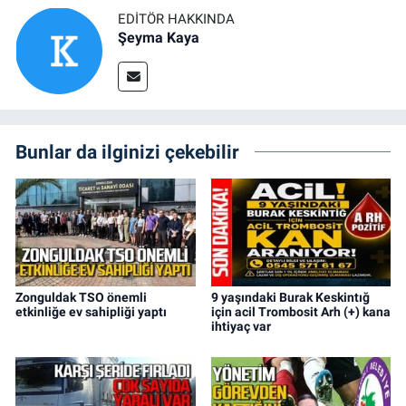
EDITÖR HAKKINDA
Şeyma Kaya
Bunlar da ilginizi çekebilir
Zonguldak TSO önemli
9 yaşındaki Burak Keskintığ
etkinliğe ev sahipliği yaptı
için acil Trombosit Arh (+) kana
ihtiyaç var