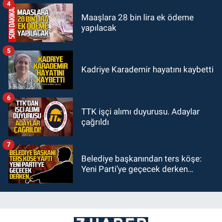
4
Maaşlara 28 bin lira ek ödeme
yapılacak
5
Kadriye Karademir hayatını kaybetti
6
TTK işçi alımı duyurusu. Adaylar
çağrıldı
7
Belediye başkanından ters köşe:
Yeni Parti’ye geçecek derken…