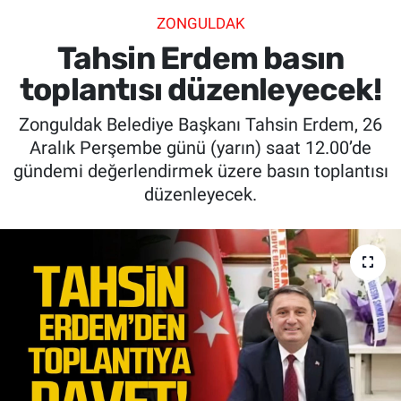
ZONGULDAK
SİYASET
Tahsin Erdem basın
SPOR
toplantısı düzenleyecek!
Zonguldak Belediye Başkanı Tahsin Erdem, 26
SAĞLIK
Aralık Perşembe günü (yarın) saat 12.00’de
gündemi değerlendirmek üzere basın toplantısı
düzenleyecek.