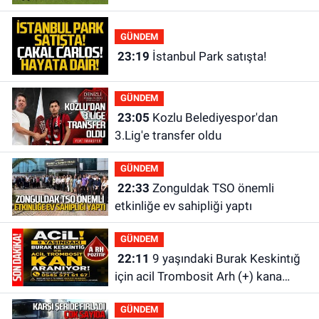
GÜNDEM
23:19
İstanbul Park satışta!
GÜNDEM
23:05
Kozlu Belediyespor'dan
3.Lig'e transfer oldu
GÜNDEM
22:33
Zonguldak TSO önemli
etkinliğe ev sahipliği yaptı
GÜNDEM
22:11
9 yaşındaki Burak Keskintığ
için acil Trombosit Arh (+) kana
ihtiyaç var
GÜNDEM