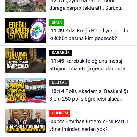
12:15
Çaycuma'da otomobil
durağa çarpıp takla attı. Sürücü
alevlerin arasından kurtarıldı.
SPOR
11:49
Kdz. Ereğli Belediyespor'da
kulübün başına kim geçecek?
KARABÜK
11:45
Karabük'te oğluna mesaj
attığını iddia ettiği genci darp etti.
ULUSAL
10:14
Polis Akademisi Başkanlığı
3 bin 250 polis öğrencisi alacak.
GÜNDEM
00:22
Emirhan Erdem YENİ Parti İl
yönetiminden neden yok?