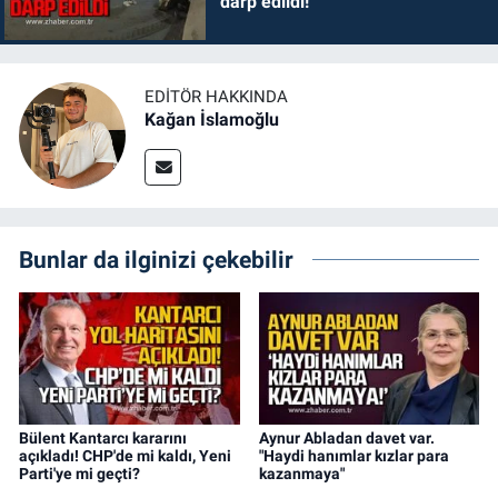
darp edildi!
EDITÖR HAKKINDA
Kağan İslamoğlu
Bunlar da ilginizi çekebilir
Bülent Kantarcı kararını
Aynur Abladan davet var.
açıkladı! CHP'de mi kaldı, Yeni
"Haydi hanımlar kızlar para
Parti'ye mi geçti?
kazanmaya"