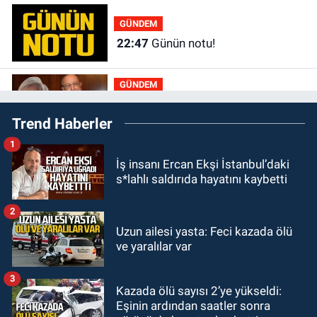
GÜNDEM
22:47
Günün notu!
GÜNDEM
22:01
Gülden Tanyeri hayatını
Trend Haberler
kaybetti
1
GÜNDEM
İş insanı Ercan Ekşi İstanbul’daki
21:22
Savaş Çiloğlu ve yönetimi
s*lahlı saldırıda hayatını kaybetti
Başkan Köksal Tunçtürk’ü kutladı
2
GÜNDEM
Uzun ailesi yasta: Feci kazada ölü
21:05
Öğretmenlere Milli Eğitim
ve yaralılar var
Bakanlığı'ndan kötü haber
3
Kazada ölü sayısı 2’ye yükseldi:
GÜNDEM
Eşinin ardından saatler sonra
19:34
Zonguldakspor Bolu'da 3