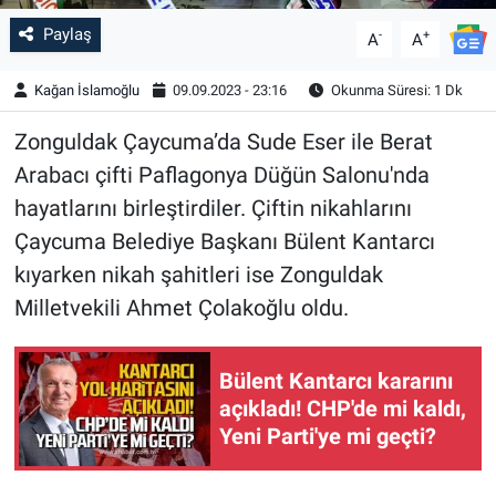
Paylaş
-
+
A
A
Kağan İslamoğlu
09.09.2023 - 23:16
Okunma Süresi: 1 Dk
Zonguldak Çaycuma’da Sude Eser ile Berat
Arabacı çifti Paflagonya Düğün Salonu'nda
hayatlarını birleştirdiler. Çiftin nikahlarını
Çaycuma Belediye Başkanı Bülent Kantarcı
kıyarken nikah şahitleri ise Zonguldak
Milletvekili Ahmet Çolakoğlu oldu.
Bülent Kantarcı kararını
açıkladı! CHP'de mi kaldı,
Yeni Parti'ye mi geçti?