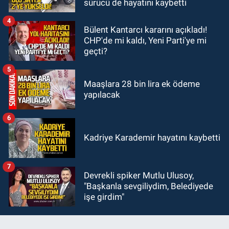
sürücü de hayatını kaybetti
hazırlık maçı oynayacak... İşte
rakipler...
4
Bülent Kantarcı kararını açıkladı!
CHP'de mi kaldı, Yeni Parti'ye mi
geçti?
5
Maaşlara 28 bin lira ek ödeme
yapılacak
6
Kadriye Karademir hayatını kaybetti
7
Devrekli spiker Mutlu Ulusoy,
"Başkanla sevgiliydim, Belediyede
işe girdim"