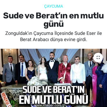
ÇAYCUMA
SİYASET
Sude ve Berat’ın en mutlu
SPOR
günü
Zonguldak’ın Çaycuma İlçesinde Sude Eser ile
SAĞLIK
Berat Arabacı dünya evine girdi.