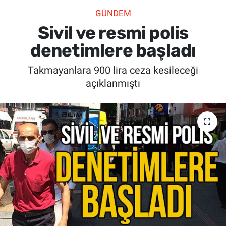
GÜNDEM
SİYASET
Sivil ve resmi polis
SPOR
denetimlere başladı
Takmayanlara 900 lira ceza kesileceği
SAĞLIK
açıklanmıştı