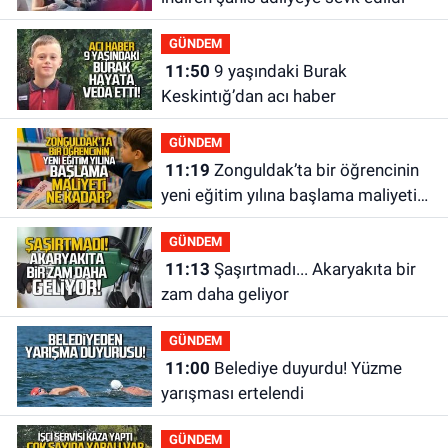
GÜNDEM
11:50
9 yaşındaki Burak
Keskintığ’dan acı haber
GÜNDEM
11:19
Zonguldak’ta bir öğrencinin
yeni eğitim yılına başlama maliyeti
ne kadar?
GÜNDEM
11:13
Şaşırtmadı... Akaryakıta bir
zam daha geliyor
GÜNDEM
11:00
Belediye duyurdu! Yüzme
yarışması ertelendi
GÜNDEM