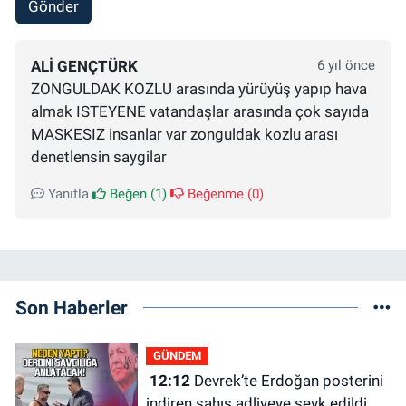
Gönder
ALI GENÇTÜRK
6 yıl önce
ZONGULDAK KOZLU arasında yürüyüş yapıp hava
almak ISTEYENE vatandaşlar arasında çok sayıda
MASKESIZ insanlar var zonguldak kozlu arası
denetlensin saygilar
Yanıtla
Beğen (
1
)
Beğenme (
0
)
Son Haberler
GÜNDEM
12:12
Devrek’te Erdoğan posterini
indiren şahıs adliyeye sevk edildi