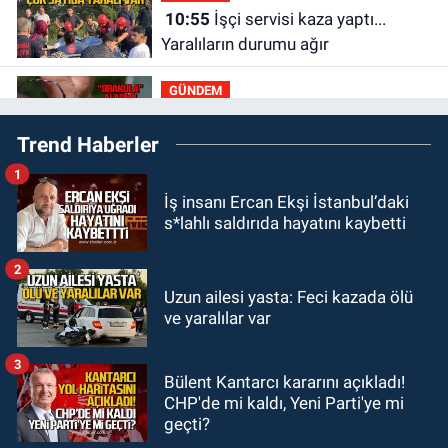
10:55
İşçi servisi kaza yaptı...
Yaralıların durumu ağır
GÜNDEM
10:06
“Drakula” alarmı! Zonguldak,
Trend Haberler
Bartın ve Düzce tehdit altında
1
GÜNDEM
İş insanı Ercan Ekşi İstanbul’daki
09:52
Karabük'te kaza yaptılar: 7
s*lahlı saldırıda hayatını kaybetti
yaralı
2
GÜNDEM
Uzun ailesi yasta: Feci kazada ölü
09:43
Arkadaşlıklar & Dostluklar
ve yaralılar var
3
GÜNDEM
Bülent Kantarcı kararını açıkladı!
00:40
Merve Kır Müftüoğlu
CHP'de mi kaldı, Yeni Parti'ye mi
Anadolu’yu karış karış geziyor, yeni
geçti?
yapılanmaları şekillendiriyor