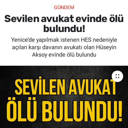
GÜNDEM
SİYASET
Sevilen avukat evinde ölü
SPOR
bulundu!
Yenice’de yapılmak istenen HES nedeniyle
SAĞLIK
açılan karşı davanın avukatı olan Hüseyin
Aksoy evinde ölü bulundu