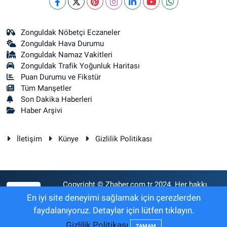
Zonguldak Nöbetçi Eczaneler
Zonguldak Hava Durumu
Zonguldak Namaz Vakitleri
Zonguldak Trafik Yoğunluk Haritası
Puan Durumu ve Fikstür
Tüm Manşetler
Son Dakika Haberleri
Haber Arşivi
İletişim
Künye
Gizlilik Politikası
Copyright © Zhaber.com.tr 2024. Her hakkı
RSS
saklıdır.
En iyi site deneyimi sağlamak için çerezlerden
faydalanıyoruz. Detaylar için lütfen tıklayın.
Gizlilik Politikası
Haber Yazılımı:
TE Bilişim
TAMAM