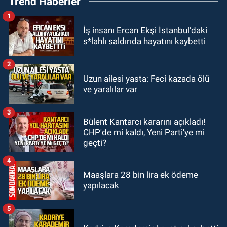
Trend Haberler
Anadolu’yu karış karış geziyor, yeni
yapılanmaları şekillendiriyor
1
GÜNDEM
İş insanı Ercan Ekşi İstanbul’daki
00:10
Zonguldak'ta 15 yaşındaki
s*lahlı saldırıda hayatını kaybetti
çocuk yaralandı
2
GÜNDEM
Uzun ailesi yasta: Feci kazada ölü
22:28
CHP Zonguldak’ta yeni
ve yaralılar var
dönem... İlçe başkanları kimler
olacak?
3
Bülent Kantarcı kararını açıkladı!
GÜNDEM
CHP'de mi kaldı, Yeni Parti'ye mi
21:46
Zonguldak-Alaplı yolunda
geçti?
feci kaza: 18 yaşındaki sürücü
hayatını kaybetti
4
Maaşlara 28 bin lira ek ödeme
yapılacak
5