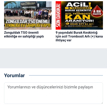
Zonguldak TSO önemli
9 yaşındaki Burak Keskintığ
etkinliğe ev sahipliği yaptı
için acil Trombosit Arh (+) kana
ihtiyaç var
Yorumlar