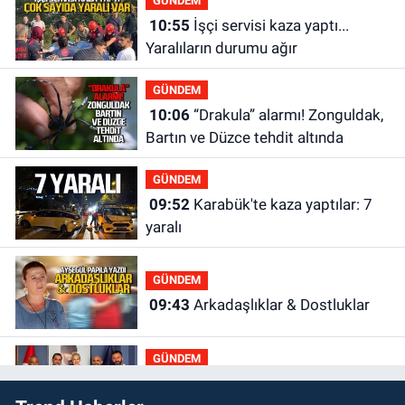
GÜNDEM
10:55
İşçi servisi kaza yaptı...
Yaralıların durumu ağır
GÜNDEM
10:06
“Drakula” alarmı! Zonguldak,
Bartın ve Düzce tehdit altında
GÜNDEM
09:52
Karabük'te kaza yaptılar: 7
yaralı
GÜNDEM
09:43
Arkadaşlıklar & Dostluklar
GÜNDEM
00:40
Merve Kır Müftüoğlu