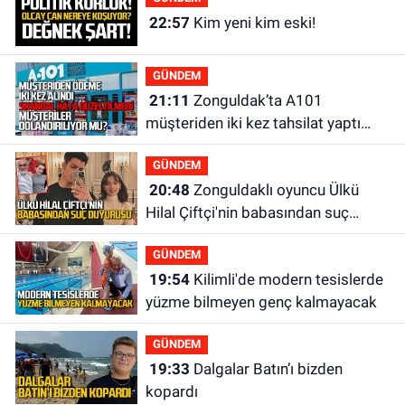
22:57
Kim yeni kim eski!
GÜNDEM
21:11
Zonguldak’ta A101
müşteriden iki kez tahsilat yaptı
geri ödemiyor!
GÜNDEM
20:48
Zonguldaklı oyuncu Ülkü
Hilal Çiftçi'nin babasından suç
duyurusu
GÜNDEM
19:54
Kilimli'de modern tesislerde
yüzme bilmeyen genç kalmayacak
GÜNDEM
19:33
Dalgalar Batın’ı bizden
kopardı