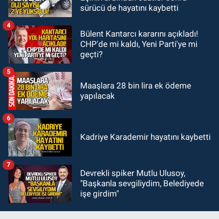
13:39
Abdulkadir Özdemir
sürücü de hayatını kaybetti
görevinden ayrıldı.
4
Bülent Kantarcı kararını açıkladı!
CHP'de mi kaldı, Yeni Parti'ye mi
geçti?
5
Maaşlara 28 bin lira ek ödeme
yapılacak
6
Kadriye Karademir hayatını kaybetti
7
Devrekli spiker Mutlu Ulusoy,
"Başkanla sevgiliydim, Belediyede
işe girdim"