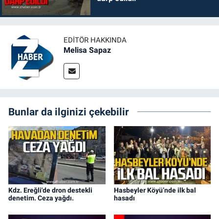
EDITÖR HAKKINDA
Melisa Sapaz
Bunlar da ilginizi çekebilir
Kdz. Ereğli'de dron destekli
Hasbeyler Köyü’nde ilk bal
denetim. Ceza yağdı.
hasadı