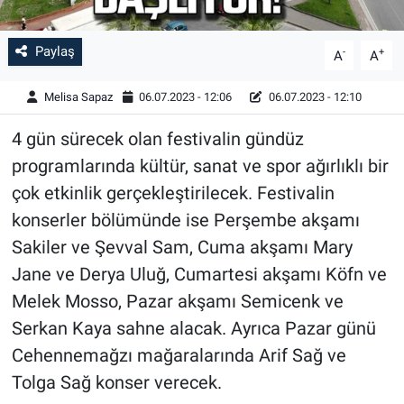
Paylaş
-
+
A
A
Melisa Sapaz
06.07.2023 - 12:06
06.07.2023 - 12:10
4 gün sürecek olan festivalin gündüz
programlarında kültür, sanat ve spor ağırlıklı bir
çok etkinlik gerçekleştirilecek. Festivalin
konserler bölümünde ise Perşembe akşamı
Sakiler ve Şevval Sam, Cuma akşamı Mary
Jane ve Derya Uluğ, Cumartesi akşamı Köfn ve
Melek Mosso, Pazar akşamı Semicenk ve
Serkan Kaya sahne alacak. Ayrıca Pazar günü
Cehennemağzı mağaralarında Arif Sağ ve
Tolga Sağ konser verecek.