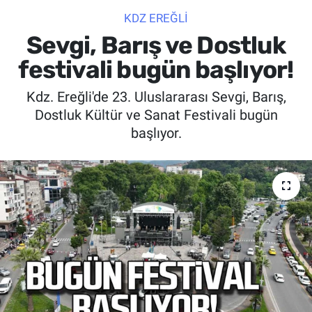
KDZ EREĞLİ
SİYASET
Sevgi, Barış ve Dostluk
SPOR
festivali bugün başlıyor!
Kdz. Ereğli'de 23. Uluslararası Sevgi, Barış,
SAĞLIK
Dostluk Kültür ve Sanat Festivali bugün
başlıyor.