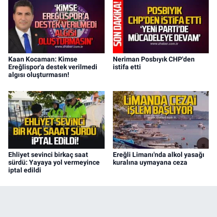
Kaan Kocaman: Kimse
Neriman Posbıyık CHP'den
Ereğlispor'a destek verilmedi
istifa etti
algısı oluşturmasın!
Ehliyet sevinci birkaç saat
Ereğli Limanı'nda alkol yasağı
sürdü: Yayaya yol vermeyince
kuralına uymayana ceza
iptal edildi