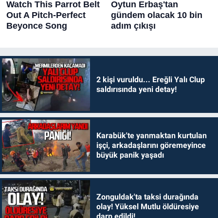
2 kişi vuruldu... Ereğli Yalı Clup
saldırısında yeni detay!
Karabük'te yanmaktan kurtulan
işçi, arkadaşlarını göremeyince
büyük panik yaşadı
Zonguldak'ta taksi durağında
olay! Yüksel Mutlu öldüresiye
darp edildi!