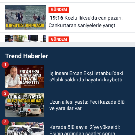
GÜNDEM
19:16
Kozlu Ilıksu’da can pazarı!
Cankurtaran saniyelerle yarıştı
GÜNDEM
19:01
Çaycumalılar Derneği
Trend Haberler
Başkanı Savaş Çiloğlu GMİS
Başkanı Hakan Yeşil ile ne görüştü?
1
SPOR
İş insanı Ercan Ekşi İstanbul’daki
17:45
Kozlu Belediyespor, Tezcan
s*lahlı saldırıda hayatını kaybetti
Gökmen'i kadrosuna kattı
2
Zonguldak
Uzun ailesi yasta: Feci kazada ölü
17:39
Şampiyondan GMİS'e
ve yaralılar var
teşekkür ziyareti
3
Kazada ölü sayısı 2’ye yükseldi:
Zonguldak
Eşinin ardından saatler sonra