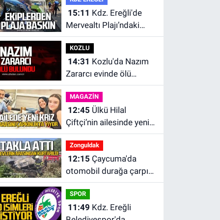
15:11
Kdz. Ereğli'de
Mervealtı Plajı’ndaki
çadır ve baraka işgalleri
KOZLU
kaldırıldı.
14:31
Kozlu'da Nazım
Zararcı evinde ölü
bulundu.
MAGAZİN
12:45
Ülkü Hilal
Çiftçi’nin ailesinde yeni
kriz. “Kızımın parasını
Zonguldak
çapkınlıkta yiyor”
12:15
Çaycuma'da
otomobil durağa çarpıp
takla attı. Sürücü
SPOR
alevlerin arasından
11:49
Kdz. Ereğli
kurtarıldı.
Belediyespor'da