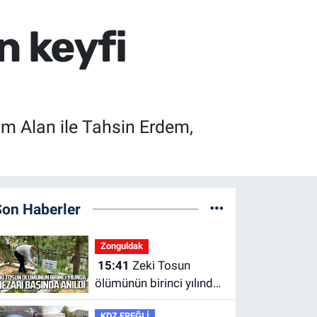
n keyfi
im Alan ile Tahsin Erdem,
Son Haberler
Zonguldak
15:41
Zeki Tosun
ölümünün birinci yılında
mezarı başında anıldı.
KDZ EREĞLİ