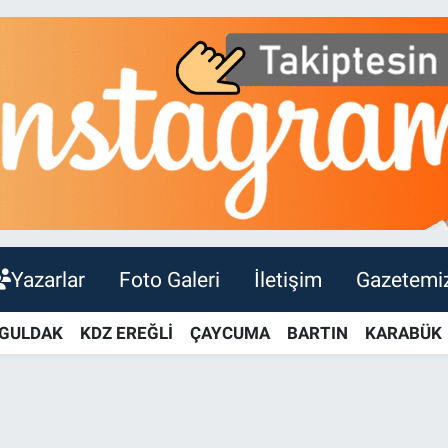
Yazarlar
Foto Galeri
İletişim
Gazetemi
GULDAK
KDZ EREĞLİ
ÇAYCUMA
BARTIN
KARABÜK