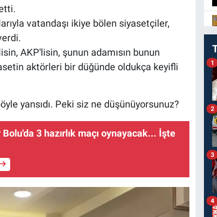
tti.
larıyla vatandaşı ikiye bölen siyasetçiler,
erdi.
isin, AKP'lisin, şunun adamısın bunun
1
setin aktörleri bir düğünde oldukça keyifli
böyle yansıdı. Peki siz ne düşünüyorsunuz?
2
Bolu'da 3 hazırlık maçı oynayacak... İşte
3
4