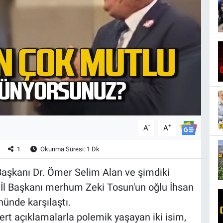
-
+
A
A
1
Okunma Süresi: 1 Dk
aşkanı Dr. Ömer Selim Alan ve şimdiki
 İl Başkanı merhum Zeki Tosun'un oğlu İhsan
ünde karşılaştı.
t açıklamalarla polemik yaşayan iki isim,