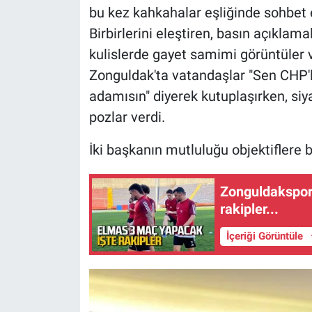
bu kez kahkahalar eşliğinde sohbet e
Birbirlerini eleştiren, basın açıklama
kulislerde gayet samimi görüntüler v
Zonguldak'ta vatandaşlar "Sen CHP'l
adamısın" diyerek kutuplaşırken, siya
pozlar verdi.
İki başkanın mutluluğu objektiflere 
Zonguldakspor 
rakipler...
İçeriği Görüntüle