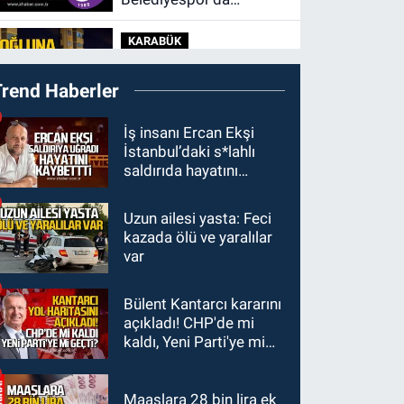
kulübün başına kim
KARABÜK
geçecek?
11:45
Karabük'te
Trend Haberler
oğluna mesaj attığını
iddia ettiği genci darp
ULUSAL
İş insanı Ercan Ekşi
etti.
İstanbul’daki s*lahlı
10:14
Polis Akademisi
saldırıda hayatını
Başkanlığı 3 bin 250
kaybetti
polis öğrencisi alacak.
Uzun ailesi yasta: Feci
GÜNDEM
kazada ölü ve yaralılar
00:22
Emirhan Erdem
var
YENİ Parti İl
yönetiminden neden
Bülent Kantarcı kararını
yok?
GÜNDEM
açıkladı! CHP'de mi
22:47
Günün notu!
kaldı, Yeni Parti'ye mi
geçti?
Maaşlara 28 bin lira ek