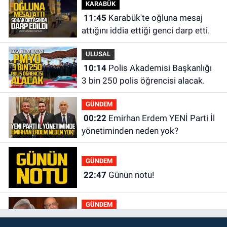
KARABÜK
11:45
Karabük'te oğluna mesaj
attığını iddia ettiği genci darp etti.
ULUSAL
10:14
Polis Akademisi Başkanlığı
3 bin 250 polis öğrencisi alacak.
GÜNDEM
00:22
Emirhan Erdem YENİ Parti İl
yönetiminden neden yok?
GÜNDEM
22:47
Günün notu!
GÜNDEM
22:01
Gülden Tanyeri hayatını