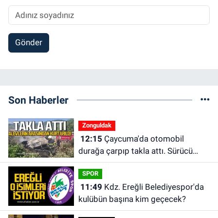
Gönder
Son Haberler
Zonguldak
12:15
Çaycuma'da otomobil
durağa çarpıp takla attı. Sürücü
alevlerin arasından kurtarıldı.
SPOR
11:49
Kdz. Ereğli Belediyespor'da
kulübün başına kim geçecek?