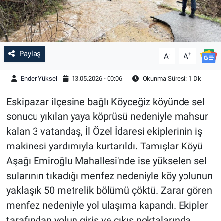
Paylaş
-
+
A
A
Ender Yüksel
13.05.2026 - 00:06
Okunma Süresi: 1 Dk
Eskipazar ilçesine bağlı Köyceğiz köyünde sel
sonucu yıkılan yaya köprüsü nedeniyle mahsur
kalan 3 vatandaş, İl Özel İdaresi ekiplerinin iş
makinesi yardımıyla kurtarıldı. Tamışlar Köyü
Aşağı Emiroğlu Mahallesi'nde ise yükselen sel
sularının tıkadığı menfez nedeniyle köy yolunun
yaklaşık 50 metrelik bölümü çöktü. Zarar gören
menfez nedeniyle yol ulaşıma kapandı. Ekipler
tarafından yolun giriş ve çıkış noktalarında