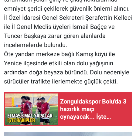
emniyet şeridi çekilerek güvenlik önlemi alındı.
İl Özel İdaresi Genel Sekreteri Şerafettin Kelleci
ile İl Genel Meclis üyeleri İsmail Bağçe ve
Tuncer Başkaya zarar gören alanlarda
incelemelerde bulundu.
Öte yandan merkeze bağlı Kamış köyü ile
Yenice ilçesinde etkili olan dolu yağışının
ardından doğa beyaza büründü. Dolu nedeniyle
sürücüler trafikte ilerlemekte güçlük çekti.
Zonguldakspor Bolu'da 3
hazırlık maçı
oynayacak... İşte
rakipler...