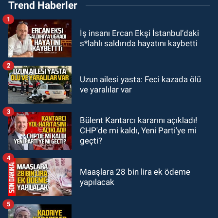
Trend Haberler
kaybetti
1
GÜNDEM
İş insanı Ercan Ekşi İstanbul’daki
21:22
Savaş Çiloğlu ve yönetimi
s*lahlı saldırıda hayatını kaybetti
Başkan Köksal Tunçtürk’ü kutladı
2
GÜNDEM
Uzun ailesi yasta: Feci kazada ölü
21:05
Öğretmenlere Milli Eğitim
ve yaralılar var
Bakanlığı'ndan kötü haber
3
Bülent Kantarcı kararını açıkladı!
GÜNDEM
CHP'de mi kaldı, Yeni Parti'ye mi
19:34
Zonguldakspor Bolu'da 3
geçti?
hazırlık maçı oynayacak... İşte
rakipler...
4
Maaşlara 28 bin lira ek ödeme
yapılacak
5