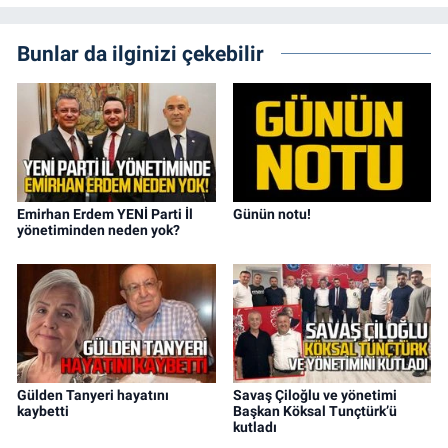
Bunlar da ilginizi çekebilir
Emirhan Erdem YENİ Parti İl
Günün notu!
yönetiminden neden yok?
Gülden Tanyeri hayatını
Savaş Çiloğlu ve yönetimi
kaybetti
Başkan Köksal Tunçtürk’ü
kutladı