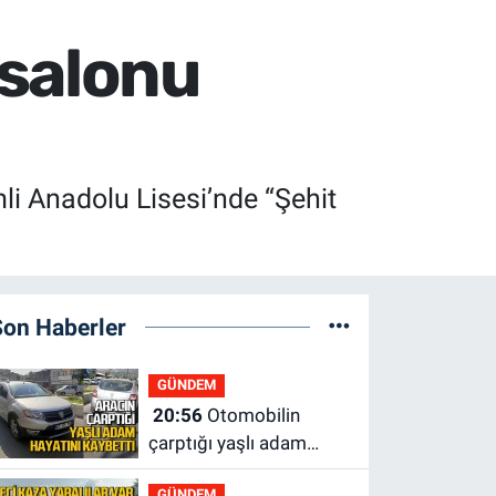
 salonu
mli Anadolu Lisesi’nde “Şehit
Son Haberler
GÜNDEM
20:56
Otomobilin
çarptığı yaşlı adam
hayatını kaybetti
GÜNDEM