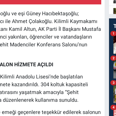
oğlu ve eşi Güney Hacıbektaşoğlu;
ı ile Ahmet Çolakoğlu. Kilimli Kaymakamı
anı Kamil Altun, AK Parti İl Başkanı Mustafa
1
ci yakınları, öğrenciler ve vatandaşların
ehit Madenciler Konferans Salonu’nun
2
ALON HİZMETE AÇILDI
Kilimli Anadolu Lisesi’nde başlatılan
3
te kazandırıldı. 304 koltuk kapasiteli
hatırasını yaşatmak amacıyla “Şehit
a düzenlenerek kullanıma sunuldu.
4
 emeği geçenlere teşekkür edilerek salonun