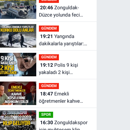
20:46
Zonguldak-
Düzce yolunda feci
kaza: Çok sayıda yaralı
GÜNDEM
var
19:21
Yangında
dakikalarla yarıştılar:
Korku dolu anlar
GÜNDEM
19:12
Polis 9 kişi
yakaladı 2 kişi
tutuklandı
GÜNDEM
18:47
Emekli
öğretmenler kahve
köşelerine mahkum
SPOR
edildi
16:30
Zonguldakspor
için muhteşem klip