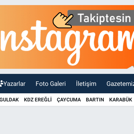
Yazarlar
Foto Galeri
İletişim
Gazetemi
GULDAK
KDZ EREĞLİ
ÇAYCUMA
BARTIN
KARABÜK