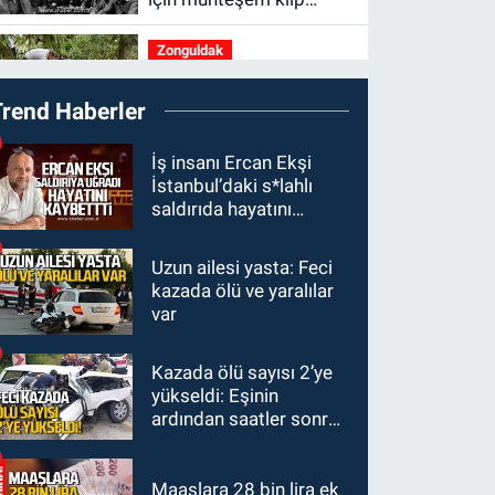
geliyor.
Zonguldak
15:41
Zeki Tosun
Trend Haberler
ölümünün birinci yılında
mezarı başında anıldı.
KDZ EREĞLİ
İş insanı Ercan Ekşi
İstanbul’daki s*lahlı
15:11
Kdz. Ereğli'de
saldırıda hayatını
Mervealtı Plajı’ndaki
kaybetti
çadır ve baraka işgalleri
Uzun ailesi yasta: Feci
KOZLU
kaldırıldı.
kazada ölü ve yaralılar
14:31
Kozlu'da Nazım
var
Zararcı evinde ölü
bulundu.
Kazada ölü sayısı 2’ye
MAGAZİN
yükseldi: Eşinin
12:45
Ülkü Hilal
ardından saatler sonra
Çiftçi’nin ailesinde yeni
sürücü de hayatını
kriz. “Kızımın parasını
kaybetti
çapkınlıkta yiyor”
Maaşlara 28 bin lira ek