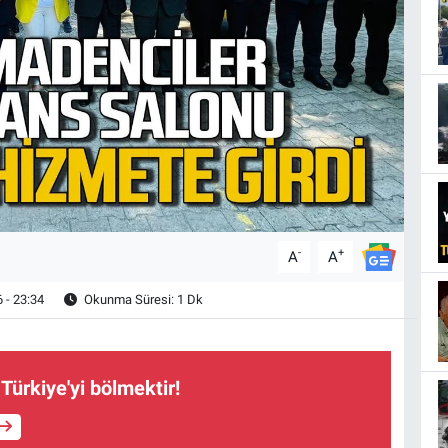
-
+
A
A
 - 23:34
Okunma Süresi: 1 Dk
Türkiye'yi bölmektir!