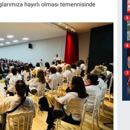
şlarımıza hayırlı olması temennisinde
5
6
7