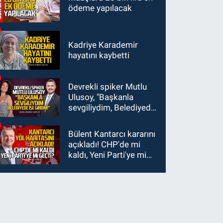
ödeme yapılacak
Kadriye Karademir
hayatını kaybetti
Devrekli spiker Mutlu
Ulusoy, "Başkanla
sevgiliydim, Belediyede
işe girdim"
Bülent Kantarcı kararını
açıkladı! CHP'de mi
kaldı, Yeni Parti'ye mi
geçti?