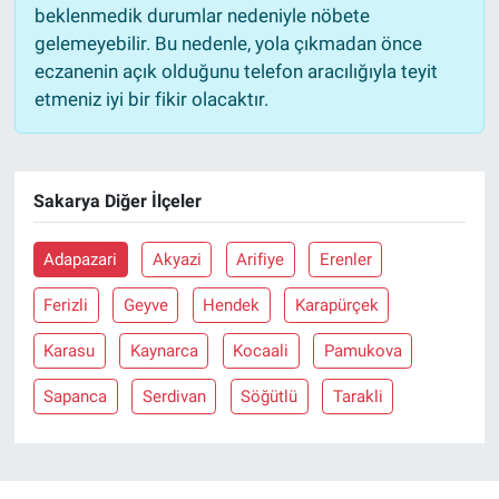
beklenmedik durumlar nedeniyle nöbete
gelemeyebilir. Bu nedenle, yola çıkmadan önce
eczanenin açık olduğunu telefon aracılığıyla teyit
etmeniz iyi bir fikir olacaktır.
Sakarya Diğer İlçeler
Adapazari
Akyazi
Arifiye
Erenler
Ferizli
Geyve
Hendek
Karapürçek
Karasu
Kaynarca
Kocaali
Pamukova
Sapanca
Serdivan
Söğütlü
Tarakli