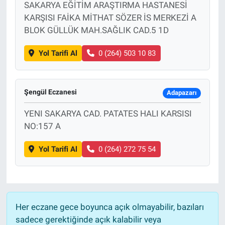
SAKARYA EĞİTİM ARAŞTIRMA HASTANESİ
KARŞISI FAİKA MİTHAT SÖZER İS MERKEZİ A
BLOK GÜLLÜK MAH.SAĞLIK CAD.5 1D
Yol Tarifi Al
0 (264) 503 10 83
Şengül Eczanesi
Adapazarı
YENI SAKARYA CAD. PATATES HALI KARSISI
NO:157 A
Yol Tarifi Al
0 (264) 272 75 54
Her eczane gece boyunca açık olmayabilir, bazıları
sadece gerektiğinde açık kalabilir veya