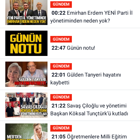
GÜNDEM
00:22
Emirhan Erdem YENİ Parti İl
yönetiminden neden yok?
GÜNDEM
22:47
Günün notu!
GÜNDEM
22:01
Gülden Tanyeri hayatını
kaybetti
GÜNDEM
21:22
Savaş Çiloğlu ve yönetimi
Başkan Köksal Tunçtürk’ü kutladı
GÜNDEM
21:05
Öğretmenlere Milli Eğitim