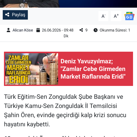
Paylaş
-
+
A
A
Alican Köse
26.06.2026 - 09:48
9
Okunma Süresi: 1
Dk
Deniz Yavuzyılmaz;
"Zamlar Cebe Girmeden
Market Raflarında Eridi"
Türk Eğitim-Sen Zonguldak Şube Başkanı ve
Türkiye Kamu-Sen Zonguldak İl Temsilcisi
Şahin Ören, evinde geçirdiği kalp krizi sonucu
hayatını kaybetti.