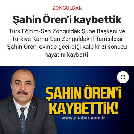
ZONGULDAK
SİYASET
Şahin Ören'i kaybettik
SPOR
Türk Eğitim-Sen Zonguldak Şube Başkanı ve
Türkiye Kamu-Sen Zonguldak İl Temsilcisi
SAĞLIK
Şahin Ören, evinde geçirdiği kalp krizi sonucu
hayatını kaybetti.