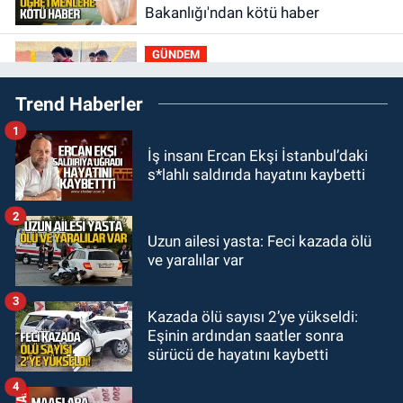
Bakanlığı'ndan kötü haber
GÜNDEM
19:34
Zonguldakspor Bolu'da 3
Trend Haberler
hazırlık maçı oynayacak... İşte
rakipler...
1
GÜNDEM
İş insanı Ercan Ekşi İstanbul’daki
19:27
Çaycuma ırmağında görüldü:
s*lahlı saldırıda hayatını kaybetti
Görenler şaşkınlık yaşadı
2
GÜNDEM
Uzun ailesi yasta: Feci kazada ölü
19:12
TMO kabuklu fındık alım
ve yaralılar var
fiyatlarını açıkladı
3
Kazada ölü sayısı 2’ye yükseldi:
GÜNDEM
Eşinin ardından saatler sonra
18:52
Zonguldak'ta pitbul köpek
sürücü de hayatını kaybetti
anne ve çocuğuna saldırdı: Tedavi
altındalar
4