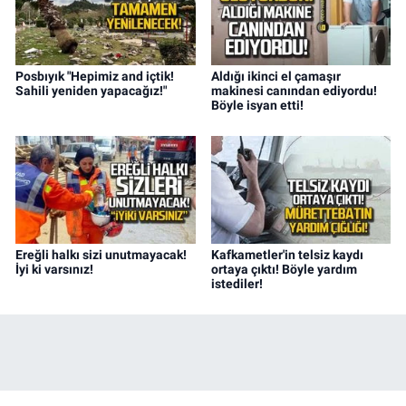
Posbıyık "Hepimiz and içtik!
Aldığı ikinci el çamaşır
Sahili yeniden yapacağız!"
makinesi canından ediyordu!
Böyle isyan etti!
Ereğli halkı sizi unutmayacak!
Kafkametler'in telsiz kaydı
İyi ki varsınız!
ortaya çıktı! Böyle yardım
istediler!