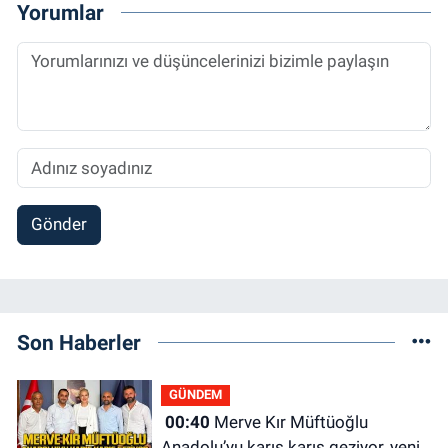
Yorumlar
Gönder
Son Haberler
GÜNDEM
00:40
Merve Kır Müftüoğlu
Anadolu’yu karış karış geziyor, yeni