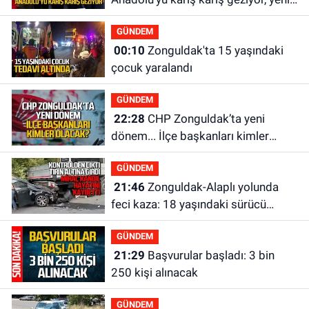
yapılanmaları şekillendiriyor
GÜNDEM
00:10
Zonguldak'ta 15 yaşındaki
çocuk yaralandı
GÜNDEM
22:28
CHP Zonguldak’ta yeni
dönem... İlçe başkanları kimler
olacak?
GÜNDEM
21:46
Zonguldak-Alaplı yolunda
feci kaza: 18 yaşındaki sürücü
hayatını kaybetti
GÜNDEM
21:29
Başvurular başladı: 3 bin
250 kişi alınacak
GÜNDEM