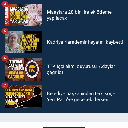
4
Maaşlara 28 bin lira ek ödeme
yapılacak
5
Kadriye Karademir hayatını kaybetti
6
TTK işçi alımı duyurusu. Adaylar
çağrıldı
7
Belediye başkanından ters köşe:
Yeni Parti’ye geçecek derken…