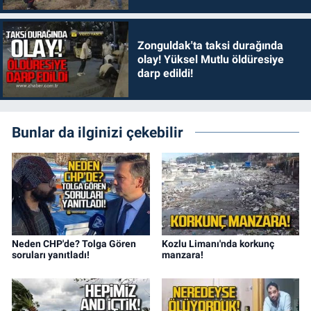
Zonguldak'ta taksi durağında
olay! Yüksel Mutlu öldüresiye
darp edildi!
Bunlar da ilginizi çekebilir
Neden CHP'de? Tolga Gören
Kozlu Limanı'nda korkunç
soruları yanıtladı!
manzara!