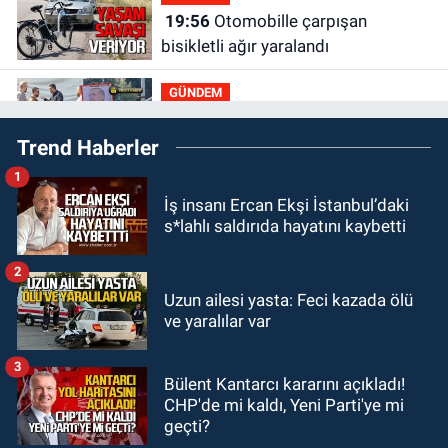
19:56
Otomobille çarpışan
bisikletli ağır yaralandı
GÜNDEM
19:46
Cumhurbaşkanı Erdoğan’ın
Trend Haberler
fotoğrafını söküp indirdi
1
GÜNDEM
İş insanı Ercan Ekşi İstanbul’daki
18:48
Yeni başkan belli oldu:
s*lahlı saldırıda hayatını kaybetti
Kongrede dostluk mesajları
2
GÜNDEM
Uzun ailesi yasta: Feci kazada ölü
18:36
AK Parti teşkilatları
ve yaralılar var
toplanarak istişarede bulundu
3
Bülent Kantarcı kararını açıkladı!
GÜNDEM
CHP'de mi kaldı, Yeni Parti'ye mi
18:18
Gurbetçi Elmaslar
geçti?
Zonguldakspor’a destek oldu