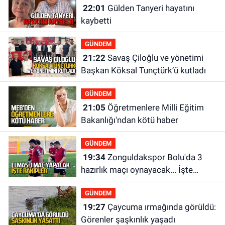
22:01
Gülden Tanyeri hayatını
kaybetti
GÜNDEM
21:22
Savaş Çiloğlu ve yönetimi
Başkan Köksal Tunçtürk’ü kutladı
GÜNDEM
21:05
Öğretmenlere Milli Eğitim
Bakanlığı'ndan kötü haber
GÜNDEM
19:34
Zonguldakspor Bolu'da 3
hazırlık maçı oynayacak... İşte
rakipler...
GÜNDEM
19:27
Çaycuma ırmağında görüldü:
Görenler şaşkınlık yaşadı