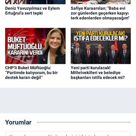
Deniz Yavuzyılmaz ve Eylem
Safiye Karaarslan; "Baba evi
Ertuğrul'a sert tepki
zor günlerden geçerken kapıyı
terk edenlerden olmayacağım"
CHP’li Buket Müftüoğlu:
Yeni parti kurulacak!
“Partimde kalıyorum, bu bir
Milletvekilleri ve belediye
destek kararı değil”
başkanları istifa edecek mi?
Yorumlar