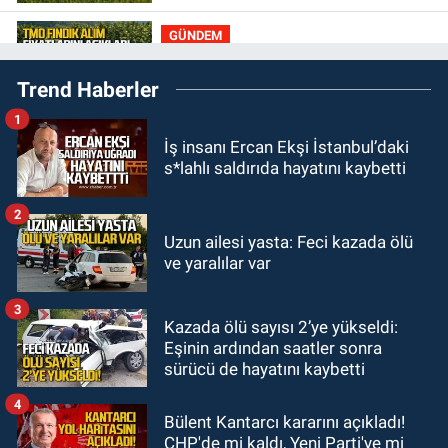
GÜNDEM
19:12
TMO kabuklu fındık alım
Trend Haberler
fiyatlarını açıkladı
1
GÜNDEM
İş insanı Ercan Ekşi İstanbul’daki
18:52
Zonguldak'ta pitbul köpek
s*lahlı saldırıda hayatını kaybetti
anne ve çocuğuna saldırdı: Tedavi
altındalar
2
GÜNDEM
Uzun ailesi yasta: Feci kazada ölü
18:44
Zonguldak'ta araç yayaya
ve yaralılar var
çarptı: Ağır yaralanan yaya tedavi
altına alındı
3
Kazada ölü sayısı 2’ye yükseldi:
GÜNDEM
Eşinin ardından saatler sonra
18:32
İşçi lideri Şemsi Denizer
sürücü de hayatını kaybetti
kabri başında anıldı
4
Bülent Kantarcı kararını açıkladı!
CHP'de mi kaldı, Yeni Parti'ye mi