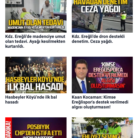
Kdz. Ereğli'de madenciye umut
Kdz. Ereğli'de dron destekli
olan tedavi. Ayağı kesilmekten
denetim. Ceza yağdı.
kurtarıldı.
Hasbeyler Köyü’nde ilk bal
Kaan Kocaman: Kimse
hasadı
Ereğlispor'a destek verilmedi
algısı oluşturmasın!