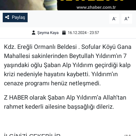
Paylaş
-
+
A
A
Şeyma Kaya
16.12.2024 - 23:57
Kdz. Ereğli Ormanlı Beldesi . Sofular Köyü Gana
Mahallesi sakinlerinden Beytullah Yıldırım'ın 7
yaşındaki oğlu Şaban Alp Yıldırım geçirdiği kalp
krizi nedeniyle hayatını kaybetti. Yıldırım’ın
cenaze programı henüz netleşmedi.
Z HABER olarak Şaban Alp Yıldırım’a Allah’tan
rahmet kederli ailesine başsağlığı dileriz.