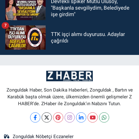
Devrekli spiker Mutlu Ulusoy,
"Başkanla sevgiliydim, Belediyede
işe girdim"
7
TTK işçi alımı duyurusu. Adaylar
çağrıldı
Zonguldak Haber, Son Dakika Haberleri, Zonguldak , Bartın ve
Karabük başta olmak üzere, ülkemizden önemli gelişmeler Z
HABER’de. ZHaber ile Zonguldak’ın Nabzını Tutun.
Zonguldak Nöbetçi Eczaneler