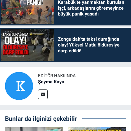
Karabük'te yanmaktan kurtulan
işçi, arkadaşlarını göremeyince
büyük panik yaşadı
Zonguldak'ta taksi durağında
olay! Yüksel Mutlu öldüresiye
darp edildi!
EDITÖR HAKKINDA
Şeyma Kaya
Bunlar da ilginizi çekebilir