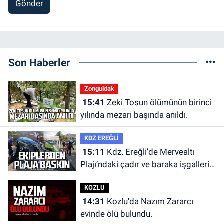
Gönder
Son Haberler
Zonguldak
15:41
Zeki Tosun ölümünün birinci
yılında mezarı başında anıldı.
KDZ EREĞLİ
15:11
Kdz. Ereğli'de Mervealtı
Plajı’ndaki çadır ve baraka işgalleri
kaldırıldı.
KOZLU
14:31
Kozlu'da Nazım Zararcı
evinde ölü bulundu.