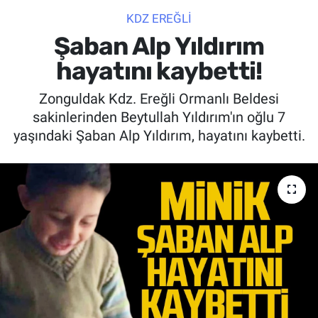
KDZ EREĞLİ
SİYASET
Şaban Alp Yıldırım
SPOR
hayatını kaybetti!
Zonguldak Kdz. Ereğli Ormanlı Beldesi
SAĞLIK
sakinlerinden Beytullah Yıldırım'ın oğlu 7
yaşındaki Şaban Alp Yıldırım, hayatını kaybetti.