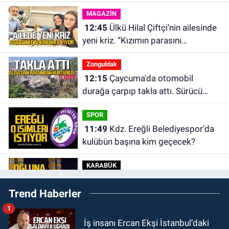
MAGAZİN
12:45
Ülkü Hilal Çiftçi’nin ailesinde
yeni kriz. “Kızımın parasını
çapkınlıkta yiyor”
Zonguldak
12:15
Çaycuma'da otomobil
durağa çarpıp takla attı. Sürücü
alevlerin arasından kurtarıldı.
SPOR
11:49
Kdz. Ereğli Belediyespor'da
kulübün başına kim geçecek?
KARABÜK
11:45
Karabük'te oğluna mesaj
Trend Haberler
attığını iddia ettiği genci darp etti.
1
ULUSAL
İş insanı Ercan Ekşi İstanbul’daki