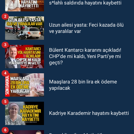
10:14
Polis Akademisi Başkanlığı
s*lahlı saldırıda hayatını kaybetti
3 bin 250 polis öğrencisi alacak.
2
GÜNDEM
Uzun ailesi yasta: Feci kazada ölü
00:22
Emirhan Erdem YENİ Parti İl
ve yaralılar var
yönetiminden neden yok?
3
Bülent Kantarcı kararını açıkladı!
GÜNDEM
CHP'de mi kaldı, Yeni Parti'ye mi
22:47
Günün notu!
geçti?
4
Maaşlara 28 bin lira ek ödeme
yapılacak
5
Kadriye Karademir hayatını kaybetti
6