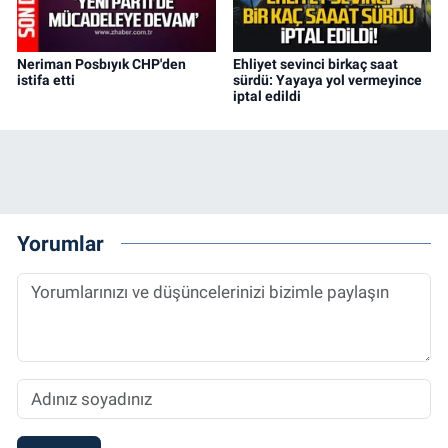
Neriman Posbıyık CHP'den
Ehliyet sevinci birkaç saat
istifa etti
sürdü: Yayaya yol vermeyince
iptal edildi
Yorumlar