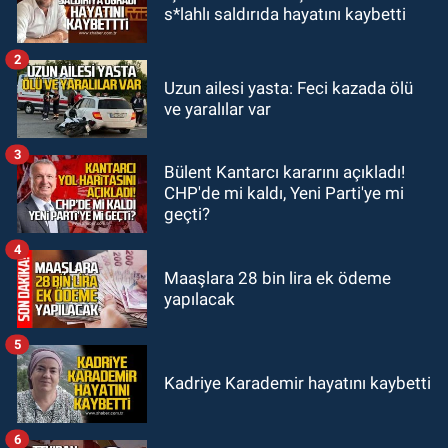
18:47
Emekli öğretmenler kahve
s*lahlı saldırıda hayatını kaybetti
köşelerine mahkum edildi
2
SPOR
Uzun ailesi yasta: Feci kazada ölü
16:30
Zonguldakspor için
ve yaralılar var
muhteşem klip geliyor.
3
Bülent Kantarcı kararını açıkladı!
Zonguldak
CHP'de mi kaldı, Yeni Parti'ye mi
15:41
Zeki Tosun ölümünün birinci
geçti?
yılında mezarı başında anıldı.
4
Maaşlara 28 bin lira ek ödeme
yapılacak
5
Kadriye Karademir hayatını kaybetti
6