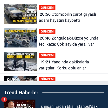
kaçtığını resmen açıkladı
GÜNDEM
20:56
Otomobilin çarptığı yaşlı
adam hayatını kaybetti
GÜNDEM
20:46
Zonguldak-Düzce yolunda
feci kaza: Çok sayıda yaralı var
GÜNDEM
19:21
Yangında dakikalarla
yarıştılar: Korku dolu anlar
GÜNDEM
19:12
Polis 9 kişi yakaladı 2 kişi
Trend Haberler
tutuklandı
1
GÜNDEM
İş insanı Ercan Ekşi İstanbul’daki