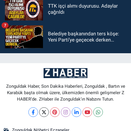
TTK işçi alımı duyurusu. Adaylar
çağrıldı
7
Belediye başkanından ters köşe:
Yeni Parti’ye geçecek derken…
Zonguldak Haber, Son Dakika Haberleri, Zonguldak , Bartın ve
Karabük başta olmak üzere, ülkemizden önemli gelişmeler Z
HABER’de. ZHaber ile Zonguldak’ın Nabzını Tutun.
Zonguldak Nöbetçi Eczaneler