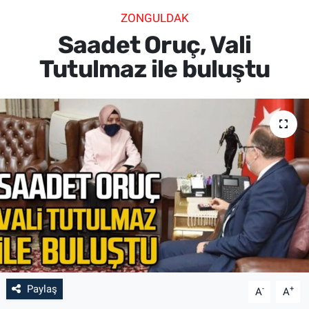
ZONGULDAK
SİYASET
Saadet Oruç, Vali
SPOR
Tutulmaz ile buluştu
SAĞLIK
Paylaş
-
+
A
A