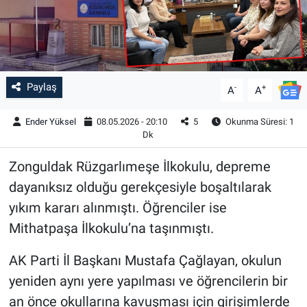
Paylaş
-
+
A
A
Ender Yüksel
08.05.2026 - 20:10
5
Okunma Süresi: 1
Dk
Zonguldak Rüzgarlımeşe İlkokulu, depreme
dayanıksız olduğu gerekçesiyle boşaltılarak
yıkım kararı alınmıştı. Öğrenciler ise
Mithatpaşa İlkokulu’na taşınmıştı.
AK Parti İl Başkanı Mustafa Çağlayan, okulun
yeniden aynı yere yapılması ve öğrencilerin bir
an önce okullarına kavuşması için girişimlerde