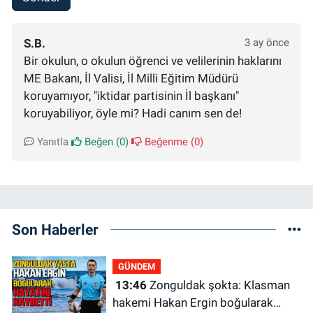
S.B.
3 ay önce
Bir okulun, o okulun öğrenci ve velilerinin haklarını
ME Bakanı, İl Valisi, İl Milli Eğitim Müdürü
koruyamıyor, "iktidar partisinin İl başkanı"
koruyabiliyor, öyle mi? Hadi canım sen de!
Yanıtla
Beğen (
0
)
Beğenme (
0
)
Son Haberler
GÜNDEM
13:46
Zonguldak şokta: Klasman
hakemi Hakan Ergin boğularak