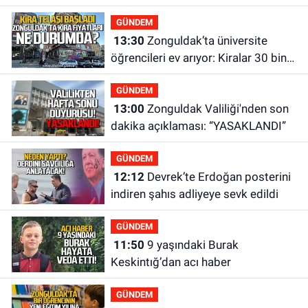
hayatını kaybetti
GÜNDEM
13:30
Zonguldak’ta üniversite
öğrencileri ev arıyor: Kiralar 30 bin
liraya kadar çıkıyor
GÜNDEM
13:00
Zonguldak Valiliği'nden son
dakika açıklaması: “YASAKLANDI”
GÜNDEM
12:12
Devrek’te Erdoğan posterini
indiren şahıs adliyeye sevk edildi
GÜNDEM
11:50
9 yaşındaki Burak
Keskintığ’dan acı haber
GÜNDEM