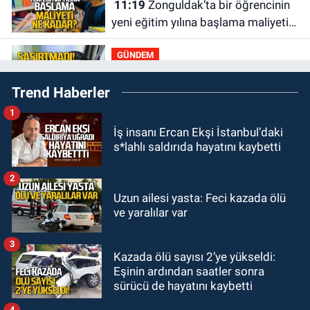
11:19
Zonguldak’ta bir öğrencinin
yeni eğitim yılına başlama maliyeti
ne kadar?
GÜNDEM
11:13
Şaşırtmadı... Akaryakıta bir
Trend Haberler
zam daha geliyor
1
GÜNDEM
İş insanı Ercan Ekşi İstanbul’daki
11:00
Belediye duyurdu! Yüzme
s*lahlı saldırıda hayatını kaybetti
yarışması ertelendi
2
GÜNDEM
Uzun ailesi yasta: Feci kazada ölü
10:55
İşçi servisi kaza yaptı...
ve yaralılar var
Yaralıların durumu ağır
3
Kazada ölü sayısı 2’ye yükseldi:
GÜNDEM
Eşinin ardından saatler sonra
10:06
“Drakula” alarmı! Zonguldak,
sürücü de hayatını kaybetti
Bartın ve Düzce tehdit altında
4