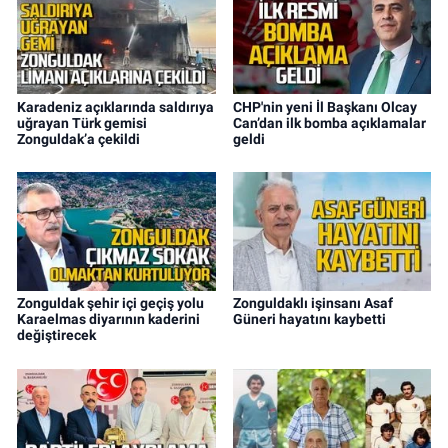
Karadeniz açıklarında saldırıya
CHP'nin yeni İl Başkanı Olcay
uğrayan Türk gemisi
Can’dan ilk bomba açıklamalar
Zonguldak’a çekildi
geldi
Zonguldak şehir içi geçiş yolu
Zonguldaklı işinsanı Asaf
Karaelmas diyarının kaderini
Güneri hayatını kaybetti
değiştirecek