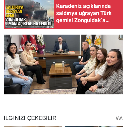
Karadeniz açıklarında
saldırıya uğrayan Türk
gemisi Zonguldak’a
çekildi