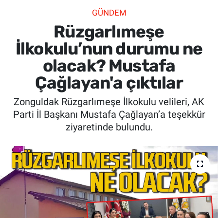
GÜNDEM
SİYASET
Rüzgarlımeşe
SPOR
İlkokulu’nun durumu ne
olacak? Mustafa
SAĞLIK
Çağlayan'a çıktılar
Zonguldak Rüzgarlımeşe İlkokulu velileri, AK
Parti İl Başkanı Mustafa Çağlayan’a teşekkür
ziyaretinde bulundu.