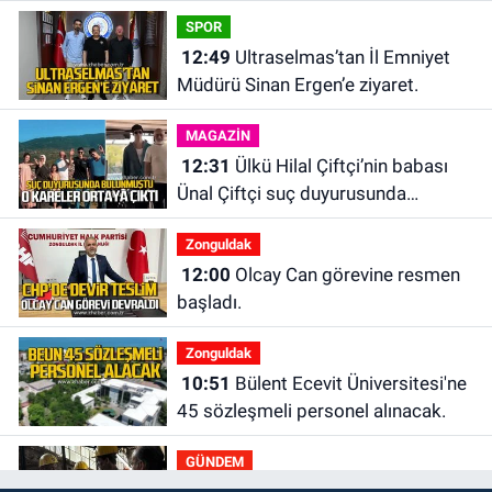
SPOR
12:49
Ultraselmas’tan İl Emniyet
Müdürü Sinan Ergen’e ziyaret.
MAGAZİN
12:31
Ülkü Hilal Çiftçi’nin babası
Ünal Çiftçi suç duyurusunda
bulundu. Birlikte çekilen kareler
Zonguldak
ortaya çıktı.
12:00
Olcay Can görevine resmen
başladı.
Zonguldak
10:51
Bülent Ecevit Üniversitesi'ne
45 sözleşmeli personel alınacak.
GÜNDEM
10:00
Dışarıdakiler: Bir Zamanlar