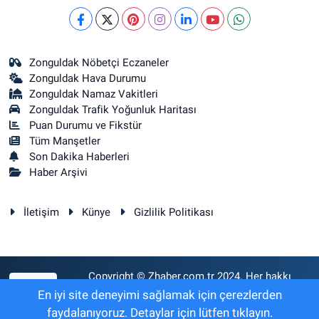
Zonguldak Nöbetçi Eczaneler
Zonguldak Hava Durumu
Zonguldak Namaz Vakitleri
Zonguldak Trafik Yoğunluk Haritası
Puan Durumu ve Fikstür
Tüm Manşetler
Son Dakika Haberleri
Haber Arşivi
İletişim
Künye
Gizlilik Politikası
Copyright © Zhaber.com.tr 2024. Her hakkı
RSS
saklıdır.
En iyi site deneyimi sağlamak için çerezlerden
faydalanıyoruz. Detaylar için lütfen tıklayın.