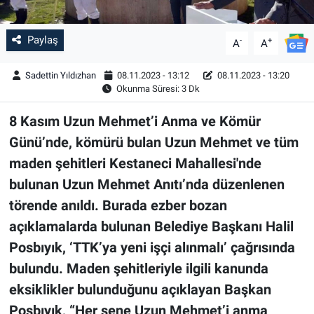
Paylaş
-
+
A
A
Sadettin Yıldızhan
08.11.2023 - 13:12
08.11.2023 - 13:20
Okunma Süresi: 3 Dk
8 Kasım Uzun Mehmet’i Anma ve Kömür
Günü’nde, kömürü bulan Uzun Mehmet ve tüm
maden şehitleri Kestaneci Mahallesi'nde
bulunan Uzun Mehmet Anıtı’nda düzenlenen
törende anıldı. Burada ezber bozan
açıklamalarda bulunan Belediye Başkanı Halil
Posbıyık, ‘TTK’ya yeni işçi alınmalı’ çağrısında
bulundu. Maden şehitleriyle ilgili kanunda
eksiklikler bulunduğunu açıklayan Başkan
Posbıyık, “Her sene Uzun Mehmet’i anma