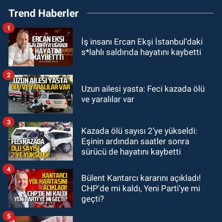
Trend Haberler
Almanya’da’ 21 Ağustos’ta
vizyonda.
1
GÜNDEM
İş insanı Ercan Ekşi İstanbul’daki
22:57
Kim yeni kim eski!
s*lahlı saldırıda hayatını kaybetti
GÜNDEM
2
21:11
Zonguldak’ta A101
Uzun ailesi yasta: Feci kazada ölü
ve yaralılar var
müşteriden iki kez tahsilat yaptı
geri ödemiyor!
3
GÜNDEM
Kazada ölü sayısı 2’ye yükseldi:
20:48
Zonguldaklı oyuncu Ülkü
Eşinin ardından saatler sonra
Hilal Çiftçi'nin babasından suç
sürücü de hayatını kaybetti
duyurusu
4
Bülent Kantarcı kararını açıkladı!
CHP'de mi kaldı, Yeni Parti'ye mi
geçti?
5