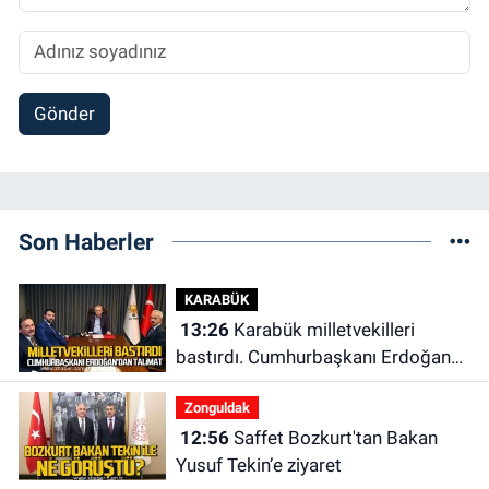
Gönder
Son Haberler
KARABÜK
13:26
Karabük milletvekilleri
bastırdı. Cumhurbaşkanı Erdoğan
talimat verdi
Zonguldak
12:56
Saffet Bozkurt'tan Bakan
Yusuf Tekin’e ziyaret