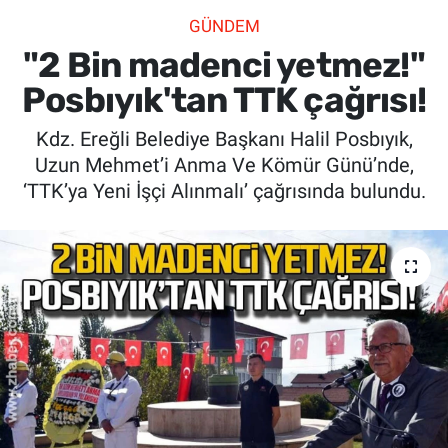
GÜNDEM
SİYASET
"2 Bin madenci yetmez!"
SPOR
Posbıyık'tan TTK çağrısı!
Kdz. Ereğli Belediye Başkanı Halil Posbıyık,
SAĞLIK
Uzun Mehmet’i Anma Ve Kömür Günü’nde,
‘TTK’ya Yeni İşçi Alınmalı’ çağrısında bulundu.