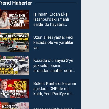
Trend Haberler
ırmağında görüldü:
Görenler şaşkınlık
GÜNDEM
İş insanı Ercan Ekşi
yaşadı
İstanbul’daki s*lahlı
19:12
TMO kabuklu
saldırıda hayatını
fındık alım fiyatlarını
kaybetti
açıkladı
Uzun ailesi yasta: Feci
GÜNDEM
kazada ölü ve yaralılar
18:52
Zonguldak'ta
var
pitbul köpek anne ve
çocuğuna saldırdı:
Kazada ölü sayısı 2’ye
GÜNDEM
Tedavi altındalar
yükseldi: Eşinin
18:44
Zonguldak'ta
ardından saatler sonra
araç yayaya çarptı: Ağır
sürücü de hayatını
yaralanan yaya tedavi
kaybetti
Bülent Kantarcı kararını
altına alındı
açıkladı! CHP'de mi
kaldı, Yeni Parti'ye mi
geçti?