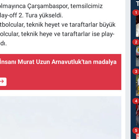
 olmayınca Çarşambaspor, temsilcimiz
1
ay-off 2. Tura yükseldi.
olcular, teknik heyet ve taraftarlar büyük
lcular, teknik heye ve taraftarlar ise play-
dı.
2
 İnsanı Murat Uzun Arnavutluk'tan madalya
3
4
5