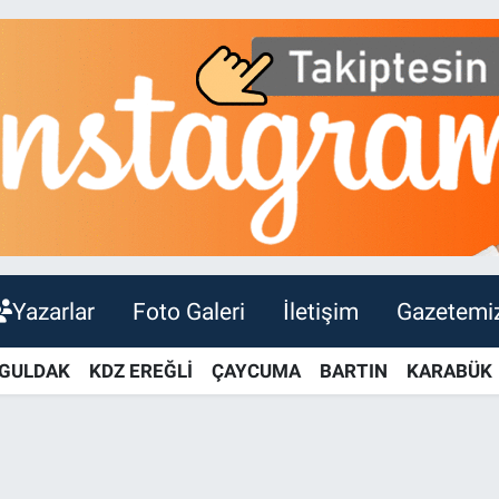
Yazarlar
Foto Galeri
İletişim
Gazetemi
GULDAK
KDZ EREĞLİ
ÇAYCUMA
BARTIN
KARABÜK