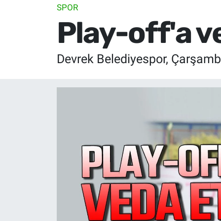
SPOR
Play-off'a v
Devrek Belediyespor, Çarşambas