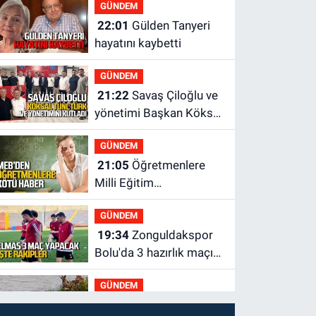
GÜNDEM
22:01
Gülden Tanyeri
hayatını kaybetti
GÜNDEM
21:22
Savaş Çiloğlu ve
yönetimi Başkan Köksal
Tunçtürk’ü kutladı
GÜNDEM
21:05
Öğretmenlere
Milli Eğitim
Bakanlığı'ndan kötü
GÜNDEM
haber
19:34
Zonguldakspor
Bolu'da 3 hazırlık maçı
oynayacak... İşte
GÜNDEM
rakipler...
19:27
Çaycuma