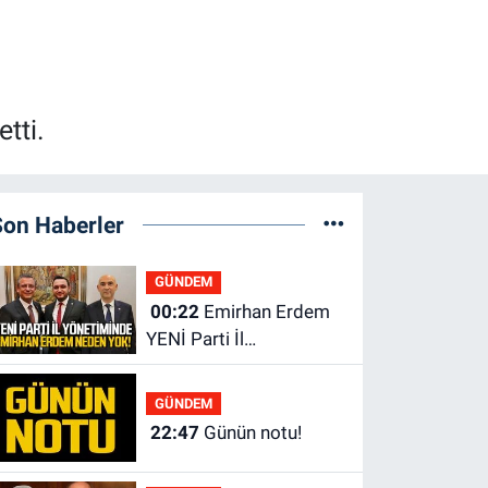
tti.
Son Haberler
GÜNDEM
00:22
Emirhan Erdem
YENİ Parti İl
yönetiminden neden
yok?
GÜNDEM
22:47
Günün notu!