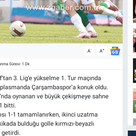
-
+
A
A
nma Süresi: 1 Dk
f’tan 3. Lig’e yükselme 1. Tur maçında
deplasmanda Çarşambaspor’a konuk oldu.
ı’nda oynanan ve büyük çekişmeye sahne
 bitti.
arısı 1-1 tamamlanırken, ikinci uzatma
kada bulduğu golle kırmızı-beyazlı
getirdi.