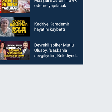
Maaşlara 28 bin lira ek
ödeme yapılacak
Kadriye Karademir
hayatını kaybetti
Devrekli spiker Mutlu
Ulusoy, "Başkanla
sevgiliydim, Belediyede
işe girdim"