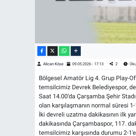
Alican Köse
09.05.2026 - 17:13
2
Oku
Bölgesel Amatör Lig 4. Grup Play-Of
temsilcimiz Devrek Belediyespor, 
Saat 14.00’da Çarşamba Şehir Stad
olan karşılaşmanın normal süresi 1-1
İki devreli uzatma dakikasının ilk y
dakikasında Çarşambaspor, 117. daki
temsilcimiz karşısında durumu 2-1'e 