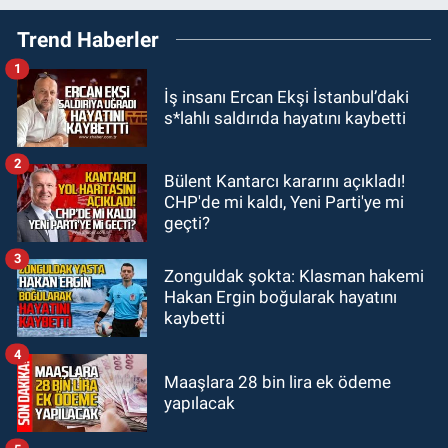
18:47
UMKE ekiplerinin arazide zor
Trend Haberler
anları!
1
Diğer
İş insanı Ercan Ekşi İstanbul’daki
17:15
Son dakika hediyeleri: aynı
s*lahlı saldırıda hayatını kaybetti
gün teslimatla sevdiklerinizi mutlu
etmenin yolları
2
Bülent Kantarcı kararını açıkladı!
Diğer
CHP'de mi kaldı, Yeni Parti'ye mi
17:09
Vintage Pırlanta Yüzük
geçti?
Alırken Nelere Dikkat Edilmeli?
3
Zonguldak şokta: Klasman hakemi
Zonguldak
Hakan Ergin boğularak hayatını
16:45
Zonguldak Orman Bölge
kaybetti
Müdürlüğü'nde çalışacak isimler
belli oldu.
4
Maaşlara 28 bin lira ek ödeme
yapılacak