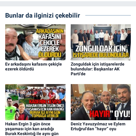
Bunlar da ilginizi çekebilir
Ev arkadaşını kafasını çekiçle
Zonguldak için istişarelerde
ezerek öldürdü
bulundular: Başkanlar AK
Parti'de
Hakan Ergin 3 gün önce
Deniz Yavuzyılmaz ve Eylem
yaşaması için kan aradığı
Ertuğrul’dan “hayır” oyu
Burak Keskintığ ile aynı gün