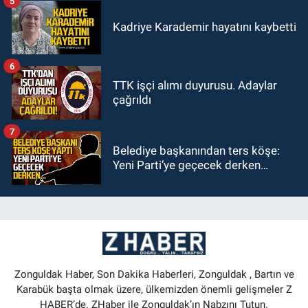
5
Kadriye Karademir hayatını kaybetti
6
TTK işçi alımı duyurusu. Adaylar
çağrıldı
7
Belediye başkanından ters köşe:
Yeni Parti’ye geçecek derken…
Zonguldak Haber, Son Dakika Haberleri, Zonguldak , Bartın ve
Karabük başta olmak üzere, ülkemizden önemli gelişmeler Z
HABER’de. ZHaber ile Zonguldak’ın Nabzını Tutun.