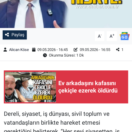
Paylaş
-
+
A
A
Alican Köse
09.05.2026 - 16:45
09.05.2026 - 16:55
1
Okunma Süresi: 1 Dk
Ev arkadaşını kafasını
çekiçle ezerek öldürdü
Dereli, siyaset, iş dünyası, sivil toplum ve
vatandaşların birlikte hareket etmesi
gerektiğini belirterek, “Her şeyi siyasetten, iş