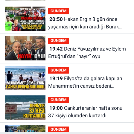
GÜNDEM
20:50
Hakan Ergin 3 gün önce
yaşaması için kan aradığı Burak
Keskintığ ile aynı gün toprağa
GÜNDEM
verildi
19:42
Deniz Yavuzyılmaz ve Eylem
Ertuğrul’dan “hayır” oyu
GÜNDEM
19:19
Filyos'ta dalgalara kapılan
Muhammet’in cansız bedeni
bulundu
GÜNDEM
19:00
Cankurtaranlar hafta sonu
37 kişiyi ölümden kurtardı
GÜNDEM