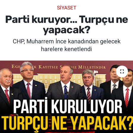
SİYASET
SİYASET
Parti kuruyor… Turpçu ne
SPOR
yapacak?
CHP, Muharrem İnce kanadından gelecek
SAĞLIK
harelere kenetlendi