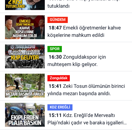
tutuklandı
GÜNDEM
18:47
Emekli öğretmenler kahve
köşelerine mahkum edildi
SPOR
16:30
Zonguldakspor için
muhteşem klip geliyor.
Zonguldak
15:41
Zeki Tosun ölümünün birinci
yılında mezarı başında anıldı.
KDZ EREĞLİ
15:11
Kdz. Ereğli'de Mervealtı
Plajı’ndaki çadır ve baraka işgalleri
kaldırıldı.