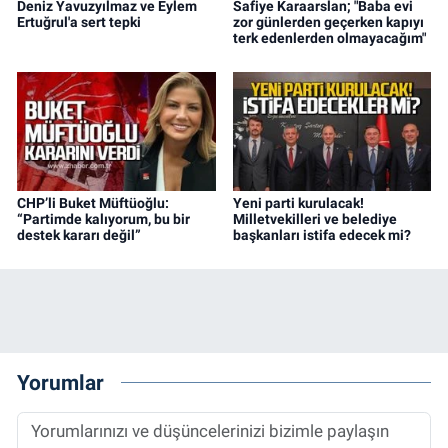
Deniz Yavuzyılmaz ve Eylem
Safiye Karaarslan; "Baba evi
Ertuğrul'a sert tepki
zor günlerden geçerken kapıyı
terk edenlerden olmayacağım"
CHP’li Buket Müftüoğlu:
Yeni parti kurulacak!
“Partimde kalıyorum, bu bir
Milletvekilleri ve belediye
destek kararı değil”
başkanları istifa edecek mi?
Yorumlar