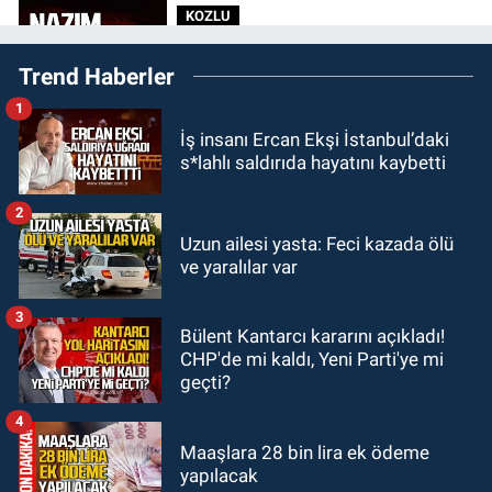
KOZLU
14:31
Kozlu'da Nazım Zararcı
Trend Haberler
evinde ölü bulundu.
1
MAGAZİN
İş insanı Ercan Ekşi İstanbul’daki
12:45
Ülkü Hilal Çiftçi’nin ailesinde
s*lahlı saldırıda hayatını kaybetti
yeni kriz. “Kızımın parasını
çapkınlıkta yiyor”
2
Zonguldak
Uzun ailesi yasta: Feci kazada ölü
12:15
Çaycuma'da otomobil
ve yaralılar var
durağa çarpıp takla attı. Sürücü
alevlerin arasından kurtarıldı.
3
Bülent Kantarcı kararını açıkladı!
SPOR
CHP'de mi kaldı, Yeni Parti'ye mi
11:49
Kdz. Ereğli Belediyespor'da
geçti?
kulübün başına kim geçecek?
4
Maaşlara 28 bin lira ek ödeme
yapılacak