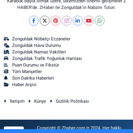
Karabük başta olmak üzere, ülkemizden önemli gelişmeler Z
HABER’de. ZHaber ile Zonguldak’ın Nabzını Tutun.
Zonguldak Nöbetçi Eczaneler
Zonguldak Hava Durumu
Zonguldak Namaz Vakitleri
Zonguldak Trafik Yoğunluk Haritası
Puan Durumu ve Fikstür
Tüm Manşetler
Son Dakika Haberleri
Haber Arşivi
İletişim
Künye
Gizlilik Politikası
Copyright © Zhaber.com.tr 2024. Her hakkı
RSS