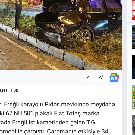
-
+
A
A
resi: 1 Dk
dz. Ereğli karayolu Pidos mevkiinde meydana
eki 67 NU 501 plakalı Fiat Tofaş marka
rada Ereğli istikametinden gelen T.G
omobille çarpıştı. Çarpmanın etkisiyle 34