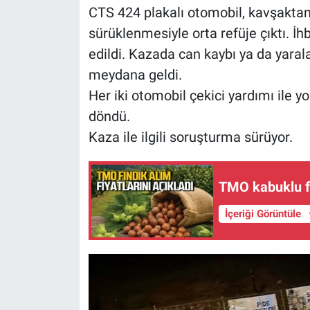
CTS 424 plakalı otomobil, kavşakta
sürüklenmesiyle orta refüje çıktı. İhb
edildi. Kazada can kaybı ya da yar
meydana geldi.
Her iki otomobil çekici yardımı ile y
döndü.
Kaza ile ilgili soruşturma sürüyor.
TMO kabuklu fın
İçeriği Görüntüle