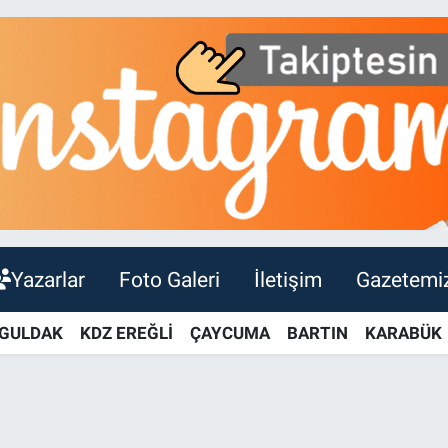
Yazarlar
Foto Galeri
İletişim
Gazetemi
GULDAK
KDZ EREĞLİ
ÇAYCUMA
BARTIN
KARABÜK