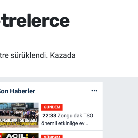
trelerce
etre sürüklendi. Kazada
Son Haberler
GÜNDEM
22:33
Zonguldak TSO
önemli etkinliğe ev
sahipliği yaptı
GÜNDEM