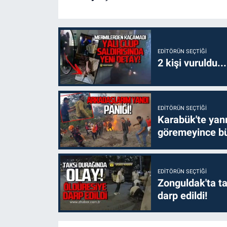
EDITÖRÜN SEÇTIĞI
2 kişi vuruldu..
EDITÖRÜN SEÇTIĞI
Karabük'te yanm
göremeyince bü
EDITÖRÜN SEÇTIĞI
Zonguldak'ta ta
darp edildi!