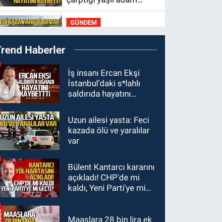
hayatını kaybetti
GÜNDEM
20:46
Zonguldak-
Trend Haberler
Düzce yolunda feci
kaza: Çok sayıda yaralı
GÜNDEM
İş insanı Ercan Ekşi
var
İstanbul’daki s*lahlı
19:21
Yangında
saldırıda hayatını
dakikalarla yarıştılar:
kaybetti
Korku dolu anlar
Uzun ailesi yasta: Feci
GÜNDEM
kazada ölü ve yaralılar
19:12
Polis 9 kişi
var
yakaladı 2 kişi
tutuklandı
Bülent Kantarcı kararını
GÜNDEM
açıkladı! CHP'de mi
18:47
Emekli
kaldı, Yeni Parti'ye mi
öğretmenler kahve
geçti?
köşelerine mahkum
edildi
Maaşlara 28 bin lira ek