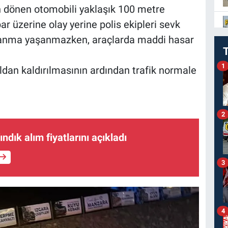
n dönen otomobili yaklaşık 100 metre
ar üzerine olay yerine polis ekipleri sevk
alanma yaşanmazken, araçlarda maddi hasar
1
oldan kaldırılmasının ardından trafik normale
2
dık alım fiyatlarını açıkladı
3
4