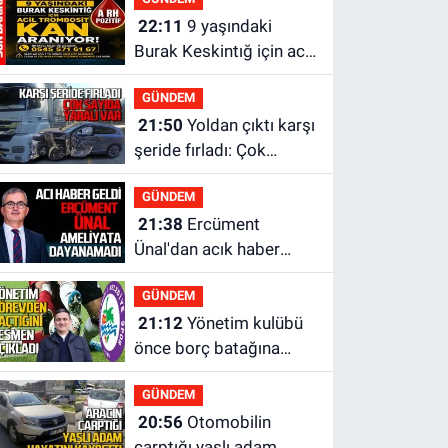
22:11
9 yaşındaki
Burak Keskintığ için acil
Trombosit Arh (+) kana
GÜNDEM
ihtiyaç var
21:50
Yoldan çıktı karşı
şeride fırladı: Çok
sayıda yaralı var
GÜNDEM
21:38
Ercüment
Ünal'dan acık haber
geldi: Ameliyata
GÜNDEM
dayanamadı
21:12
Yönetim kulübü
önce borç batağına
soktu şimdi de
GÜNDEM
görevden kaçtığını
20:56
Otomobilin
resmen açıkladı
çarptığı yaşlı adam