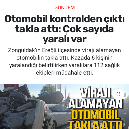
GÜNDEM
SİYASET
Otomobil kontrolden çıktı
SPOR
takla attı: Çok sayıda
yaralı var
SAĞLIK
Zonguldak’ın Ereğli ilçesinde virajı alamayan
otomobilin takla attı. Kazada 6 kişinin
yaralandığı belirtilirken yaralılara 112 sağlık
ekipleri müdahale etti.