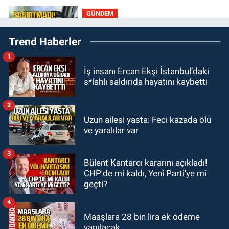
ne kadar?
GÜNDEM
11:13
Şaşırtmadı... Akaryakıta bir
Trend Haberler
zam daha geliyor
1
GÜNDEM
İş insanı Ercan Ekşi İstanbul’daki
11:00
Belediye duyurdu! Yüzme
s*lahlı saldırıda hayatını kaybetti
yarışması ertelendi
2
GÜNDEM
Uzun ailesi yasta: Feci kazada ölü
10:55
İşçi servisi kaza yaptı...
ve yaralılar var
Yaralıların durumu ağır
3
Bülent Kantarcı kararını açıkladı!
GÜNDEM
CHP'de mi kaldı, Yeni Parti'ye mi
10:06
“Drakula” alarmı! Zonguldak,
geçti?
Bartın ve Düzce tehdit altında
4
Maaşlara 28 bin lira ek ödeme
yapılacak