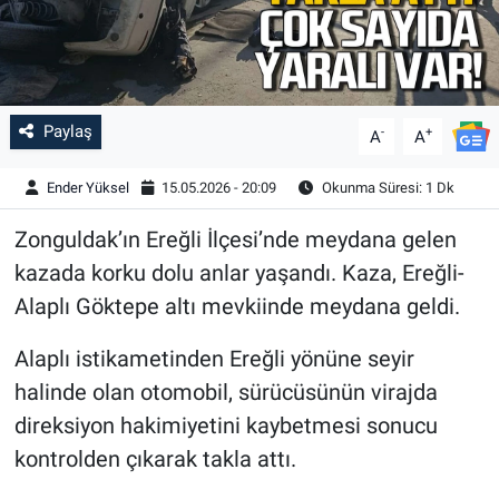
Paylaş
-
+
A
A
Ender Yüksel
15.05.2026 - 20:09
Okunma Süresi: 1 Dk
Zonguldak’ın Ereğli İlçesi’nde meydana gelen
kazada korku dolu anlar yaşandı. Kaza, Ereğli-
Alaplı Göktepe altı mevkiinde meydana geldi.
Alaplı istikametinden Ereğli yönüne seyir
halinde olan otomobil, sürücüsünün virajda
direksiyon hakimiyetini kaybetmesi sonucu
kontrolden çıkarak takla attı.