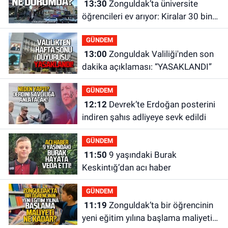
13:30
Zonguldak’ta üniversite
öğrencileri ev arıyor: Kiralar 30 bin
liraya kadar çıkıyor
GÜNDEM
13:00
Zonguldak Valiliği'nden son
dakika açıklaması: “YASAKLANDI”
GÜNDEM
12:12
Devrek’te Erdoğan posterini
indiren şahıs adliyeye sevk edildi
GÜNDEM
11:50
9 yaşındaki Burak
Keskintığ’dan acı haber
GÜNDEM
11:19
Zonguldak’ta bir öğrencinin
yeni eğitim yılına başlama maliyeti