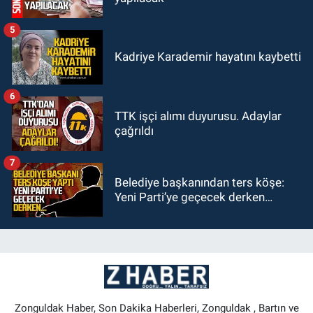
5
Kadriye Karademir hayatını kaybetti
6
TTK işçi alımı duyurusu. Adaylar
çağrıldı
7
Belediye başkanından ters köşe:
Yeni Parti’ye geçecek derken…
Zonguldak Haber, Son Dakika Haberleri, Zonguldak , Bartın ve