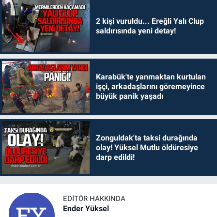
2 kişi vuruldu... Ereğli Yalı Clup
saldırısında yeni detay!
Karabük'te yanmaktan kurtulan
işçi, arkadaşlarını göremeyince
büyük panik yaşadı
Zonguldak'ta taksi durağında
olay! Yüksel Mutlu öldüresiye
darp edildi!
EDITÖR HAKKINDA
Ender Yüksel