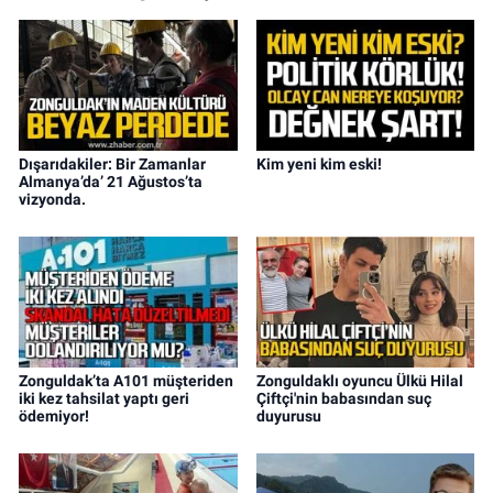
Dışarıdakiler: Bir Zamanlar
Kim yeni kim eski!
Almanya’da’ 21 Ağustos’ta
vizyonda.
Zonguldak’ta A101 müşteriden
Zonguldaklı oyuncu Ülkü Hilal
iki kez tahsilat yaptı geri
Çiftçi'nin babasından suç
ödemiyor!
duyurusu