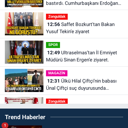
bastırdı. Cumhurbaşkanı Erdoğan
talimat verdi
Zonguldak
12:56
Saffet Bozkurt'tan Bakan
Yusuf Tekin’e ziyaret
SPOR
12:49
Ultraselmas’tan İl Emniyet
Müdürü Sinan Ergen’e ziyaret.
MAGAZİN
12:31
Ülkü Hilal Çiftçi’nin babası
Ünal Çiftçi suç duyurusunda
bulundu. Birlikte çekilen kareler
Zonguldak
ortaya çıktı.
12:00
Olcay Can görevine resmen
Trend Haberler
başladı.
1