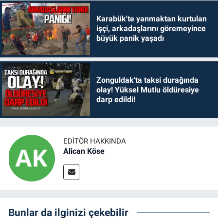
Karabük'te yanmaktan kurtulan
işçi, arkadaşlarını göremeyince
büyük panik yaşadı
Zonguldak'ta taksi durağında
olay! Yüksel Mutlu öldüresiye
darp edildi!
EDITÖR HAKKINDA
Alican Köse
Bunlar da ilginizi çekebilir