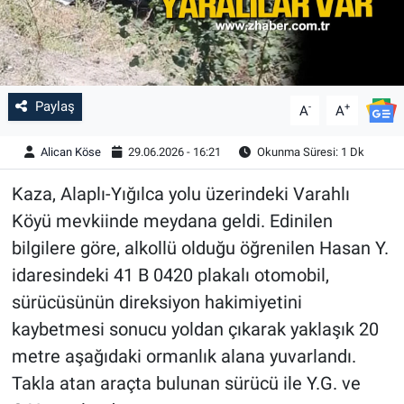
Paylaş
-
+
A
A
Alican Köse
29.06.2026 - 16:21
Okunma Süresi: 1 Dk
Kaza, Alaplı-Yığılca yolu üzerindeki Varahlı
Köyü mevkiinde meydana geldi. Edinilen
bilgilere göre, alkollü olduğu öğrenilen Hasan Y.
idaresindeki 41 B 0420 plakalı otomobil,
sürücüsünün direksiyon hakimiyetini
kaybetmesi sonucu yoldan çıkarak yaklaşık 20
metre aşağıdaki ormanlık alana yuvarlandı.
Takla atan araçta bulunan sürücü ile Y.G. ve