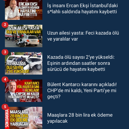
Zonguldak
İş insanı Ercan Ekşi İstanbul’daki
10:51
Bülent Ecevit Üniversitesi'ne
s*lahlı saldırıda hayatını kaybetti
45 sözleşmeli personel alınacak.
2
GÜNDEM
Uzun ailesi yasta: Feci kazada ölü
10:00
Dışarıdakiler: Bir Zamanlar
ve yaralılar var
Almanya’da’ 21 Ağustos’ta
vizyonda.
3
Kazada ölü sayısı 2’ye yükseldi:
GÜNDEM
Eşinin ardından saatler sonra
22:57
Kim yeni kim eski!
sürücü de hayatını kaybetti
4
Bülent Kantarcı kararını açıkladı!
CHP'de mi kaldı, Yeni Parti'ye mi
geçti?
5
Maaşlara 28 bin lira ek ödeme
yapılacak