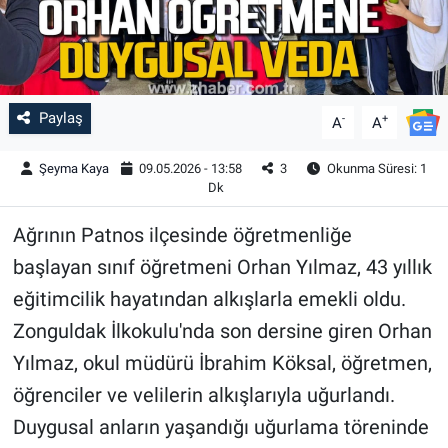
Paylaş
-
+
A
A
Şeyma Kaya
09.05.2026 - 13:58
3
Okunma Süresi: 1
Dk
Ağrının Patnos ilçesinde öğretmenliğe
başlayan sınıf öğretmeni Orhan Yılmaz, 43 yıllık
eğitimcilik hayatından alkışlarla emekli oldu.
Zonguldak İlkokulu'nda son dersine giren Orhan
Yılmaz, okul müdürü İbrahim Köksal, öğretmen,
öğrenciler ve velilerin alkışlarıyla uğurlandı.
Duygusal anların yaşandığı uğurlama töreninde