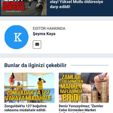
olay! Yüksel Mutlu öldüresiye
darp edildi!
EDITÖR HAKKINDA
Şeyma Kaya
Bunlar da ilginizi çekebilir
Zonguldak'ta 127 boğulma
Deniz Yavuzyılmaz; "Zamlar
vakasına müdahale edildi.
Cebe Girmeden Market