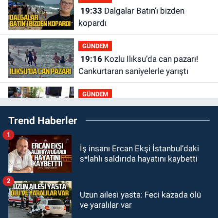
19:33
Dalgalar Batın’ı bizden
kopardı
GÜNDEM
19:16
Kozlu Ilıksu’da can pazarı!
Cankurtaran saniyelerle yarıştı
GÜNDEM
19:01
Çaycumalılar Derneği
Trend Haberler
Başkanı Savaş Çiloğlu GMİS
Başkanı Hakan Yeşil ile ne görüştü?
1
SPOR
İş insanı Ercan Ekşi İstanbul’daki
17:45
Kozlu Belediyespor, Tezcan
s*lahlı saldırıda hayatını kaybetti
Gökmen'i kadrosuna kattı
2
Zonguldak
Uzun ailesi yasta: Feci kazada ölü
17:39
Şampiyondan GMİS'e
ve yaralılar var
teşekkür ziyareti