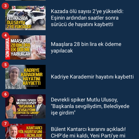
3
Kazada ölü sayısı 2’ye yükseldi:
Zonguldak
Eşinin ardından saatler sonra
13:39
Abdulkadir Özdemir
sürücü de hayatını kaybetti
görevinden ayrıldı.
4
Maaşlara 28 bin lira ek ödeme
yapılacak
5
Kadriye Karademir hayatını kaybetti
6
Devrekli spiker Mutlu Ulusoy,
"Başkanla sevgiliydim, Belediyede
işe girdim"
7
Bülent Kantarcı kararını açıkladı!
CHP'de mi kaldı, Yeni Parti'ye mi