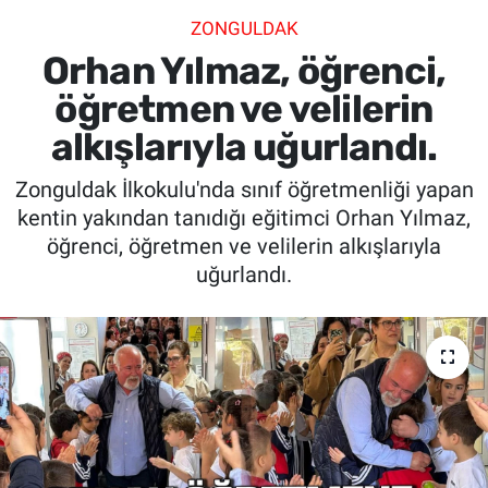
ZONGULDAK
SİYASET
Orhan Yılmaz, öğrenci,
SPOR
öğretmen ve velilerin
alkışlarıyla uğurlandı.
SAĞLIK
Zonguldak İlkokulu'nda sınıf öğretmenliği yapan
kentin yakından tanıdığı eğitimci Orhan Yılmaz,
öğrenci, öğretmen ve velilerin alkışlarıyla
uğurlandı.