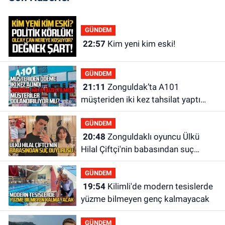
GÜNDEM
22:57
Kim yeni kim eski!
GÜNDEM
21:11
Zonguldak’ta A101
müşteriden iki kez tahsilat yaptı
geri ödemiyor!
GÜNDEM
20:48
Zonguldaklı oyuncu Ülkü
Hilal Çiftçi'nin babasından suç
duyurusu
GÜNDEM
19:54
Kilimli'de modern tesislerde
yüzme bilmeyen genç kalmayacak
GÜNDEM