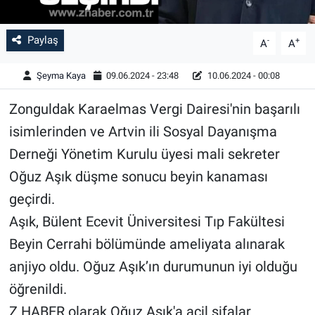
Paylaş
-
+
A
A
Şeyma Kaya
09.06.2024 - 23:48
10.06.2024 - 00:08
Zonguldak Karaelmas Vergi Dairesi'nin başarılı
isimlerinden ve Artvin ili Sosyal Dayanışma
Derneği Yönetim Kurulu üyesi mali sekreter
Oğuz Aşık düşme sonucu beyin kanaması
geçirdi.
Aşık, Bülent Ecevit Üniversitesi Tıp Fakültesi
Beyin Cerrahi bölümünde ameliyata alınarak
anjiyo oldu. Oğuz Aşık’ın durumunun iyi olduğu
öğrenildi.
Z HABER olarak Oğuz Aşık'a acil şifalar