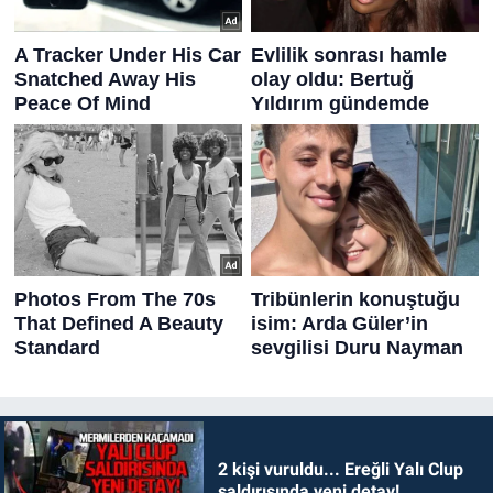
2 kişi vuruldu... Ereğli Yalı Clup
saldırısında yeni detay!