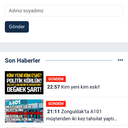
Gönder
Son Haberler
GÜNDEM
22:57
Kim yeni kim eski!
GÜNDEM
21:11
Zonguldak’ta A101
müşteriden iki kez tahsilat yaptı
geri ödemiyor!