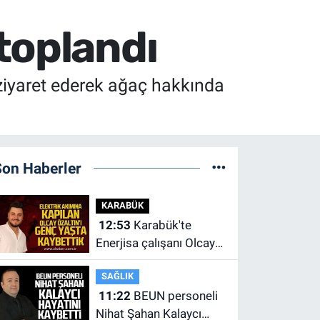
toplandı
 ziyaret ederek ağaç hakkında
Son Haberler
KARABÜK
12:53
Karabük'te
Enerjisa çalışanı Olcay
Özaltın elektrik akımına
SAĞLIK
kapılarak hayatını
11:22
BEUN personeli
kaybetti.
Nihat Şahan Kalaycı