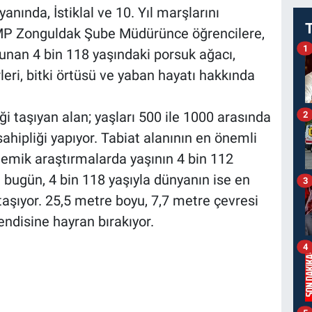
anında, İstiklal ve 10. Yıl marşlarını
MP Zonguldak Şube Müdürünce öğrencilere,
1
ulunan 4 bin 118 yaşındaki porsuk ağacı,
eri, bitki örtüsü ve yaban hayatı hakkında
i taşıyan alan; yaşları 500 ile 1000 arasında
2
hipliği yapıyor. Tabiat alanının en önemli
ademik araştırmalarda yaşının 4 bin 112
ı bugün, 4 bin 118 yaşıyla dünyanın ise en
3
taşıyor. 25,5 metre boyu, 7,7 metre çevresi
kendisine hayran bırakıyor.
4