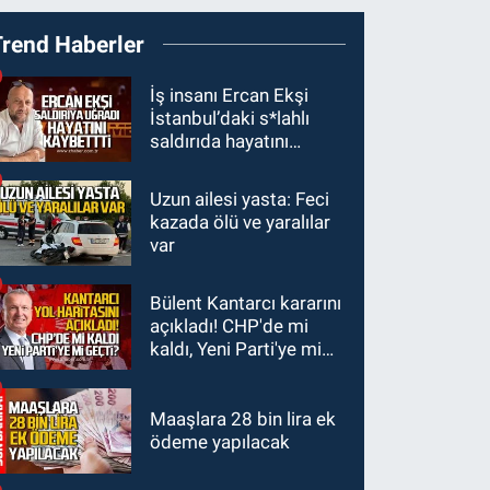
23:55
Devrek
Trend Haberler
Belediyespor, (PGL)
sürecini resmi olarak
GÜNDEM
İş insanı Ercan Ekşi
tamamladı
İstanbul’daki s*lahlı
23:19
İstanbul Park
saldırıda hayatını
satışta!
kaybetti
Uzun ailesi yasta: Feci
GÜNDEM
kazada ölü ve yaralılar
23:05
Kozlu
var
Belediyespor'dan
3.Lig'e transfer oldu
Bülent Kantarcı kararını
GÜNDEM
açıkladı! CHP'de mi
22:33
Zonguldak TSO
kaldı, Yeni Parti'ye mi
önemli etkinliğe ev
geçti?
sahipliği yaptı
Maaşlara 28 bin lira ek
ödeme yapılacak