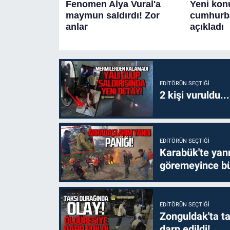
EDITÖRÜN SEÇTIĞI
2 kişi vuruldu..
EDITÖRÜN SEÇTIĞI
Karabük'te yanm
göremeyince bü
EDITÖRÜN SEÇTIĞI
Zonguldak'ta ta
darp edildi!