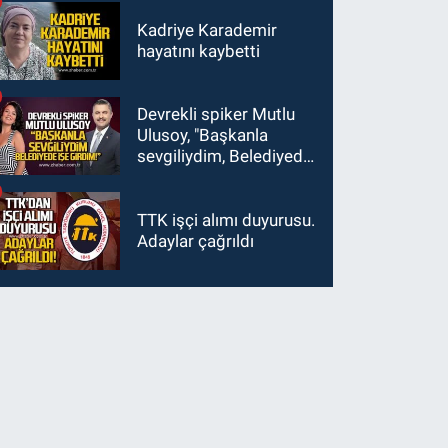
Kadriye Karademir
hayatını kaybetti
Devrekli spiker Mutlu
Ulusoy, "Başkanla
sevgiliydim, Belediyede
işe girdim"
TTK işçi alımı duyurusu.
Adaylar çağrıldı