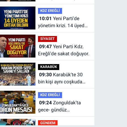
hayatını kaybetti
KDZ EREĞLİ
10:01
Yeni Parti'de
yönetim krizi. 14 üyeden
ortak bildiri.
SİYASET
09:47
Yeni Parti Kdz.
Ereğli'de sakat doğuyor.
KARABÜK
09:30
Karabük'te 30
bin kişi aynı coşkuda
buluştu.
KDZ EREĞLİ
09:24
Zonguldak'ta
gece- gündüz
ekiplerden dron destekli
GÜNDEM
denetim.