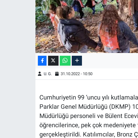
U. G.
31.10.2022 - 10:50
Cumhuriyetin 99 ‘uncu yılı kutlamal
Parklar Genel Müdürlüğü (DKMP) 10
Müdürlüğü personeli ve Bülent Ecev
öğrencilerince, pek çok medeniyete t
gerçekleştirildi. Katılımcılar, Bron