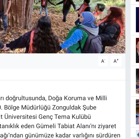
-
+
A
A
arı doğrultusunda, Doğa Koruma ve Milli
. Bölge Müdürlüğü Zonguldak Şube
it Üniversitesi Genç Tema Kulübü
anıklık eden Gümeli Tabiat Alanı'nı ziyaret
z Çağı’ndan günümüze kadar varlığını sürdüren