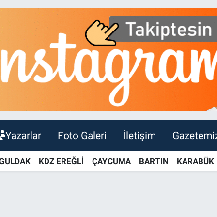
Yazarlar
Foto Galeri
İletişim
Gazetemi
GULDAK
KDZ EREĞLİ
ÇAYCUMA
BARTIN
KARABÜK