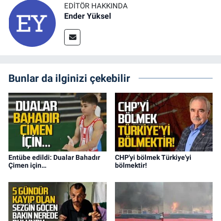
EDITÖR HAKKINDA
Ender Yüksel
Bunlar da ilginizi çekebilir
Entübe edildi: Dualar Bahadır
CHP'yi bölmek Türkiye'yi
Çimen için…
bölmektir!