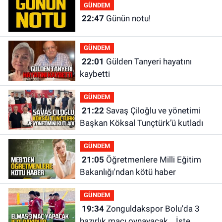
GÜNDEM
22:47
Günün notu!
GÜNDEM
22:01
Gülden Tanyeri hayatını
kaybetti
GÜNDEM
21:22
Savaş Çiloğlu ve yönetimi
Başkan Köksal Tunçtürk’ü kutladı
GÜNDEM
21:05
Öğretmenlere Milli Eğitim
Bakanlığı'ndan kötü haber
GÜNDEM
19:34
Zonguldakspor Bolu'da 3
hazırlık maçı oynayacak... İşte