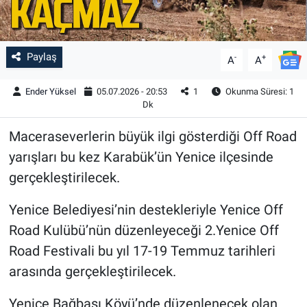
Paylaş
-
+
A
A
Ender Yüksel
05.07.2026 - 20:53
1
Okunma Süresi: 1
Dk
Maceraseverlerin büyük ilgi gösterdiği Off Road
yarışları bu kez Karabük’ün Yenice ilçesinde
gerçekleştirilecek.
Yenice Belediyesi’nin destekleriyle Yenice Off
Road Kulübü’nün düzenleyeceği 2.Yenice Off
Road Festivali bu yıl 17-19 Temmuz tarihleri
arasında gerçekleştirilecek.
Yenice Bağbaşı Köyü’nde düzenlenecek olan