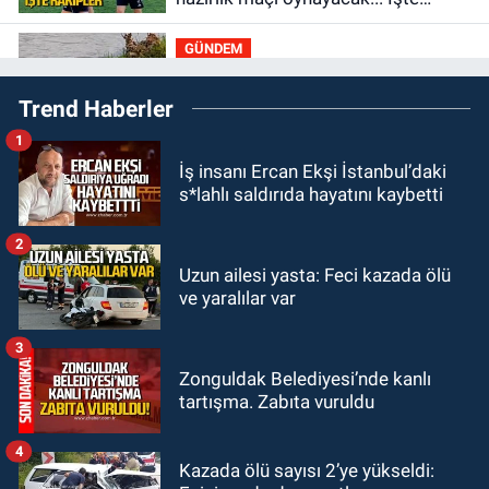
rakipler...
GÜNDEM
19:27
Çaycuma ırmağında görüldü:
Trend Haberler
Görenler şaşkınlık yaşadı
1
GÜNDEM
İş insanı Ercan Ekşi İstanbul’daki
19:12
TMO kabuklu fındık alım
s*lahlı saldırıda hayatını kaybetti
fiyatlarını açıkladı
2
GÜNDEM
Uzun ailesi yasta: Feci kazada ölü
18:52
Zonguldak'ta pitbul köpek
ve yaralılar var
anne ve çocuğuna saldırdı: Tedavi
altındalar
3
GÜNDEM
Zonguldak Belediyesi’nde kanlı
18:44
Zonguldak'ta araç yayaya
tartışma. Zabıta vuruldu
çarptı: Ağır yaralanan yaya tedavi
altına alındı
4
Kazada ölü sayısı 2’ye yükseldi: