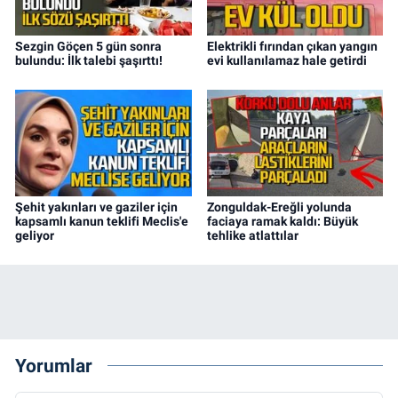
Sezgin Göçen 5 gün sonra
Elektrikli fırından çıkan yangın
bulundu: İlk talebi şaşırttı!
evi kullanılamaz hale getirdi
Şehit yakınları ve gaziler için
Zonguldak-Ereğli yolunda
kapsamlı kanun teklifi Meclis'e
faciaya ramak kaldı: Büyük
geliyor
tehlike atlattılar
Yorumlar