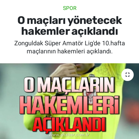
SPOR
SİYASET
O maçları yönetecek
SPOR
hakemler açıklandı
Zonguldak Süper Amatör Lig'de 10.hafta
SAĞLIK
maçlarının hakemleri açıklandı.