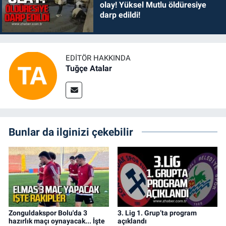
olay! Yüksel Mutlu öldüresiye
darp edildi!
EDITÖR HAKKINDA
Tuğçe Atalar
Bunlar da ilginizi çekebilir
Zonguldakspor Bolu'da 3
3. Lig 1. Grup’ta program
hazırlık maçı oynayacak... İşte
açıklandı