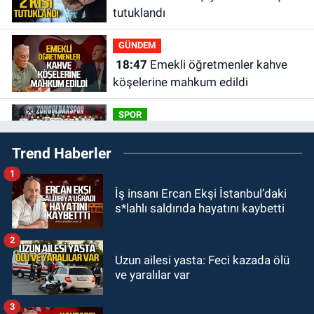
tutuklandı
GÜNDEM
18:47
Emekli öğretmenler kahve
köşelerine mahkum edildi
SPOR
16:30
Zonguldakspor için
Trend Haberler
muhteşem klip geliyor.
1
Zonguldak
İş insanı Ercan Ekşi İstanbul’daki
15:41
Zeki Tosun ölümünün birinci
s*lahlı saldırıda hayatını kaybetti
yılında mezarı başında anıldı.
2
KDZ EREĞLİ
Uzun ailesi yasta: Feci kazada ölü
15:11
Kdz. Ereğli'de Mervealtı
ve yaralılar var
Plajı’ndaki çadır ve baraka işgalleri
kaldırıldı.
3