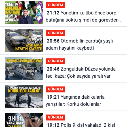
GÜNDEM
21:12
Yönetim kulübü önce borç
batağına soktu şimdi de görevden
kaçtığını resmen açıkladı
GÜNDEM
20:56
Otomobilin çarptığı yaşlı
adam hayatını kaybetti
GÜNDEM
20:46
Zonguldak-Düzce yolunda
feci kaza: Çok sayıda yaralı var
GÜNDEM
19:21
Yangında dakikalarla
yarıştılar: Korku dolu anlar
GÜNDEM
19:12
Polis 9 kişi yakaladı 2 kişi