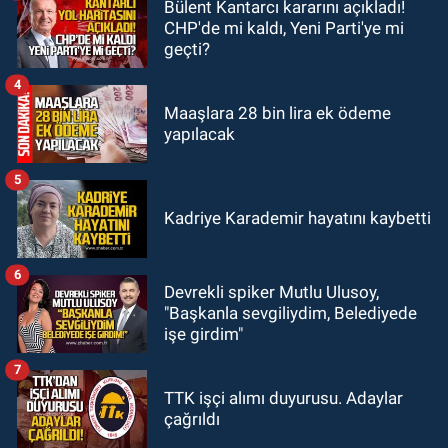
Bülent Kantarcı kararını açıkladı!
KOZLU
CHP'de mi kaldı, Yeni Parti'ye mi
14:31
Kozlu'da Nazım Zararcı
geçti?
evinde ölü bulundu.
4
Maaşlara 28 bin lira ek ödeme
yapılacak
5
Kadriye Karademir hayatını kaybetti
6
Devrekli spiker Mutlu Ulusoy,
"Başkanla sevgiliydim, Belediyede
işe girdim"
7
TTK işçi alımı duyurusu. Adaylar
çağrıldı