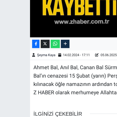
Şeyma Kaya
14.02.2024 - 17:11
05.06.2025 
Ahmet Bal, Anıl Bal, Canan Bal Sürm
Bal’ın cenazesi 15 Şubat (yarın) 
kılınacak öğle namazının ardından t
Z HABER olarak merhumeye Allahtan r