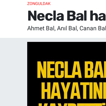
ZONGULDAK
Necla Bal ha
Ahmet Bal, Anıl Bal, Canan Bal