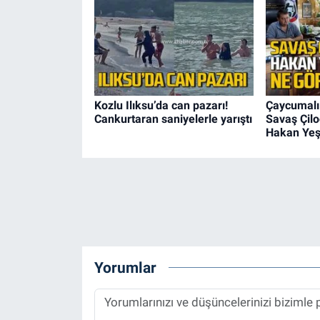
Kozlu Ilıksu’da can pazarı!
Çaycumalı
Cankurtaran saniyelerle yarıştı
Savaş Çil
Hakan Yeşi
Yorumlar