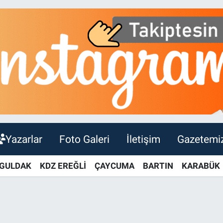
Yazarlar
Foto Galeri
İletişim
Gazetemi
GULDAK
KDZ EREĞLİ
ÇAYCUMA
BARTIN
KARABÜK