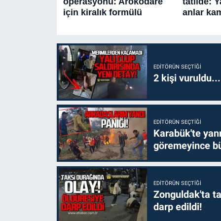
EDITÖRÜN SEÇTIĞI
2 kişi vuruldu..
EDITÖRÜN SEÇTIĞI
Karabük'te yanm
göremeyince bü
EDITÖRÜN SEÇTIĞI
Zonguldak'ta ta
darp edildi!