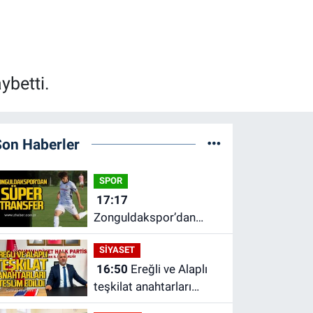
ybetti.
Son Haberler
SPOR
17:17
Zonguldakspor’dan
Süper transfer.
SİYASET
16:50
Ereğli ve Alaplı
teşkilat anahtarları
teslim edildi.