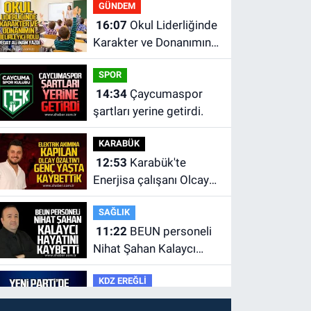
GÜNDEM
16:07
Okul Liderliğinde
Karakter ve Donanımın
Belirleyici Rolü
SPOR
14:34
Çaycumaspor
şartları yerine getirdi.
KARABÜK
12:53
Karabük'te
Enerjisa çalışanı Olcay
Özaltın elektrik akımına
SAĞLIK
kapılarak hayatını
11:22
BEUN personeli
kaybetti.
Nihat Şahan Kalaycı
hayatını kaybetti
KDZ EREĞLİ
10:01
Yeni Parti'de