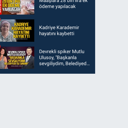
Maaşlara 28 bin lira ek
ödeme yapılacak
Kadriye Karademir
hayatını kaybetti
Devrekli spiker Mutlu
Ulusoy, "Başkanla
sevgiliydim, Belediyede
işe girdim"