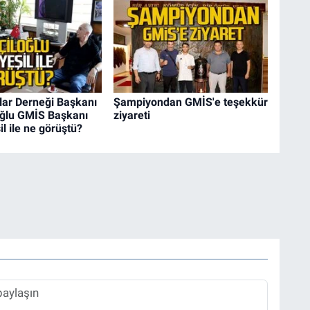
lar Derneği Başkanı
Şampiyondan GMİS'e teşekkür
oğlu GMİS Başkanı
ziyareti
l ile ne görüştü?