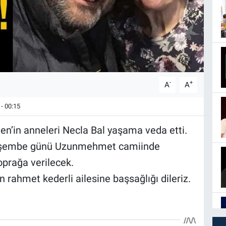
-
+
A
A
- 00:15
en’in anneleri Necla Bal yaşama veda etti.
Perşembe günü Uzunmehmet camiinde
oprağa verilecek.
ahmet kederli ailesine başsağlığı dileriz.