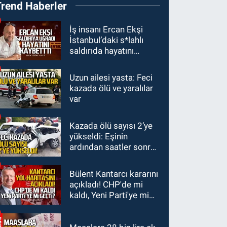
Trend Haberler
yönetim krizi. 14 üyeden
ortak bildiri.
SİYASET
İş insanı Ercan Ekşi
İstanbul’daki s*lahlı
09:47
Yeni Parti Kdz.
saldırıda hayatını
Ereğli'de sakat doğuyor.
kaybetti
Uzun ailesi yasta: Feci
KARABÜK
kazada ölü ve yaralılar
09:30
Karabük'te 30
var
bin kişi aynı coşkuda
buluştu.
Kazada ölü sayısı 2’ye
KDZ EREĞLİ
yükseldi: Eşinin
09:24
Zonguldak'ta
ardından saatler sonra
gece- gündüz
sürücü de hayatını
ekiplerden dron destekli
kaybetti
Bülent Kantarcı kararını
denetim.
açıkladı! CHP'de mi
kaldı, Yeni Parti'ye mi
geçti?