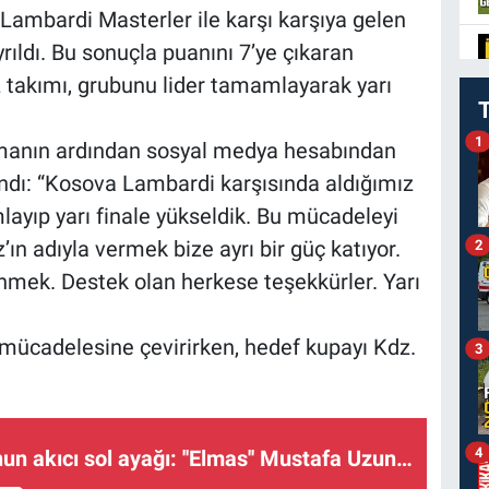
mbardi Masterler ile karşı karşıya gelen
rıldı. Bu sonuçla puanını 7’ye çıkaran
z takımı, grubunu lider tamamlayarak yarı
1
şmanın ardından sosyal medya hesabından
andı: “Kosova Lambardi karşısında aldığımız
ayıp yarı finale yükseldik. Bu mücadeleyi
n adıyla vermek bize ayrı bir güç katıyor.
2
önmek. Destek olan herkese teşekkürler. Yarı
 mücadelesine çevirirken, hedef kupayı Kdz.
3
4
un akıcı sol ayağı: ''Elmas'' Mustafa Uzun…