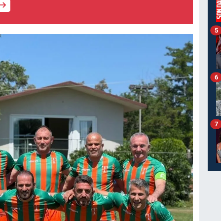
5
6
7