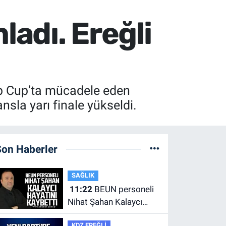
adı. Ereğli
ip Cup’ta mücadele eden
nsla yarı finale yükseldi.
Son Haberler
SAĞLIK
11:22
BEUN personeli
Nihat Şahan Kalaycı
hayatını kaybetti
KDZ EREĞLİ