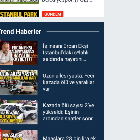
sürecini resmi olarak
GÜNDEM
tamamladı
23:19
İstanbul Park
Trend Haberler
satışta!
GÜNDEM
İş insanı Ercan Ekşi
İstanbul’daki s*lahlı
23:05
Kozlu
saldırıda hayatını
Belediyespor'dan
kaybetti
3.Lig'e transfer oldu
Uzun ailesi yasta: Feci
GÜNDEM
kazada ölü ve yaralılar
22:33
Zonguldak TSO
var
önemli etkinliğe ev
sahipliği yaptı
Kazada ölü sayısı 2’ye
GÜNDEM
yükseldi: Eşinin
22:11
9 yaşındaki
ardından saatler sonra
Burak Keskintığ için acil
sürücü de hayatını
Trombosit Arh (+) kana
kaybetti
ihtiyaç var
Maaşlara 28 bin lira ek