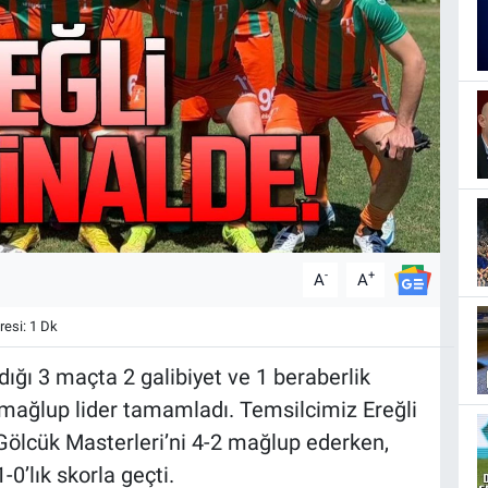
-
+
A
A
esi: 1 Dk
ğı 3 maçta 2 galibiyet ve 1 beraberlik
mağlup lider tamamladı. Temsilcimiz Ereğli
 Gölcük Masterleri’ni 4-2 mağlup ederken,
0’lık skorla geçti.