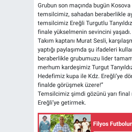
Grubun son maçında bugün Kosova La
temsilcimiz, sahadan beraberlikle ay
temsilcimiz Ereğli Turgutlu Tanyıldı
finale yükselmenin sevincini yaşadı.
Takım kaptanı Murat Sesli, karşıla
yaptığı paylaşımda şu ifadeleri kull
beraberlikle grubumuzu lider tamaml
merhum kardeşimiz Turgut Tanyıldız’ı
Hedefimiz kupa ile Kdz. Ereğli’ye d
finalde görüşmek üzere!”
Temsilcimiz şimdi gözünü yarı final
Ereğli’ye getirmek.
Filyos Futbolun