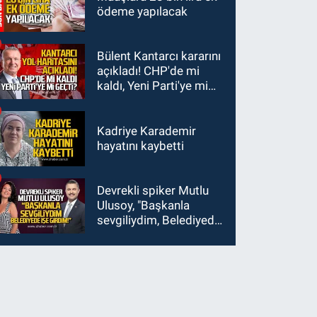
ödeme yapılacak
Bülent Kantarcı kararını
açıkladı! CHP'de mi
kaldı, Yeni Parti'ye mi
geçti?
Kadriye Karademir
hayatını kaybetti
Devrekli spiker Mutlu
Ulusoy, "Başkanla
sevgiliydim, Belediyede
işe girdim"