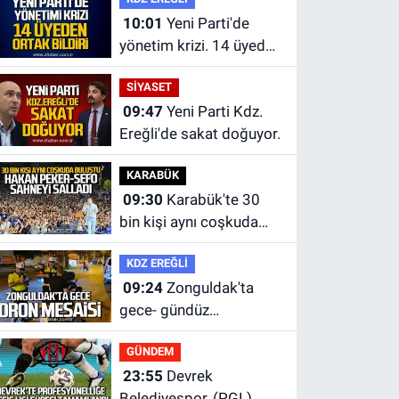
10:01
Yeni Parti'de
yönetim krizi. 14 üyeden
ortak bildiri.
SİYASET
09:47
Yeni Parti Kdz.
Ereğli'de sakat doğuyor.
KARABÜK
09:30
Karabük'te 30
bin kişi aynı coşkuda
buluştu.
KDZ EREĞLİ
09:24
Zonguldak'ta
gece- gündüz
ekiplerden dron destekli
GÜNDEM
denetim.
23:55
Devrek
Belediyespor, (PGL)