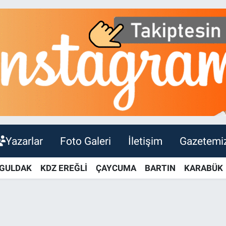
Yazarlar
Foto Galeri
İletişim
Gazetemi
GULDAK
KDZ EREĞLİ
ÇAYCUMA
BARTIN
KARABÜK