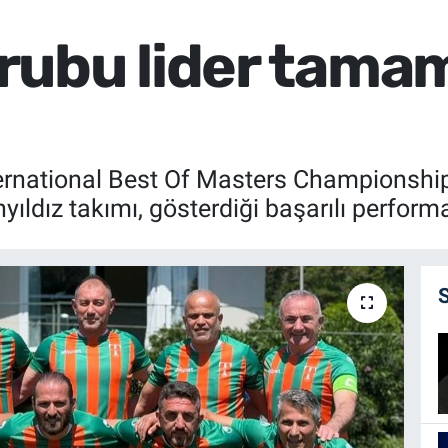
ubu lider tamaml
ternational Best Of Masters Championsh
yıldız takımı, gösterdiği başarılı performa